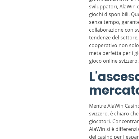
sviluppatori, AlaWin 
giochi disponibili. Qu
senza tempo, garantend
collaborazione con sv
tendenze del settore
cooperativo non solo 
meta perfetta per i gi
gioco online svizzero.
L'asces
mercato
Mentre AlaWin Casino
svizzero, è chiaro ch
giocatori. Concentran
AlaWin si è differenz
del casinò per l'espa