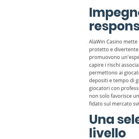
Impegno
respons
AlaWin Casino mette a
protetto e divertente.
promuovono un'esperie
capire i rischi assoc
permettono ai giocato
depositi e tempo di g
giocatori con profess
non solo favorisce un
fidato sul mercato sv
Una sele
livello