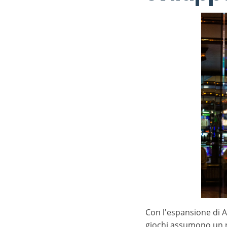
Con l'espansione di Al
giochi assumono un ru