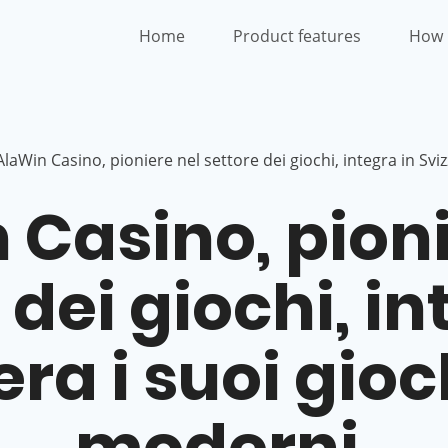
Home
Product features
How 
AlaWin Casino, pioniere nel settore dei giochi, integra in Svi
 Casino, pioni
 dei giochi, in
era i suoi gioc
moderni.