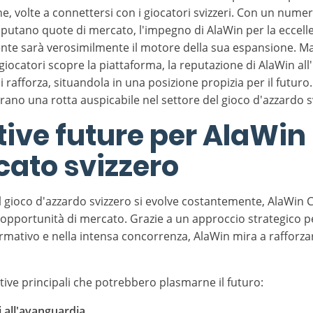
he, volte a connettersi con i giocatori svizzeri. Con un nume
sputano quote di mercato, l'impegno di AlaWin per la eccelle
nte sarà verosimilmente il motore della sua espansione. 
ocatori scopre la piattaforma, la reputazione di AlaWin all'
si rafforza, situandola in una posizione propizia per il futuro. 
ano una rotta auspicabile nel settore del gioco d'azzardo s
tive future per AlaWin
cato svizzero
l gioco d'azzardo svizzero si evolve costantemente, AlaWin 
 opportunità di mercato. Grazie a un approccio strategico pe
rmativo e nella intensa concorrenza, AlaWin mira a rafforza
ive principali che potrebbero plasmarne il futuro:
i all'avanguardia