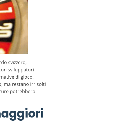
rdo svizzero,
con sviluppatori
native di gioco.
, ma restano irrisolti
future potrebbero
maggiori