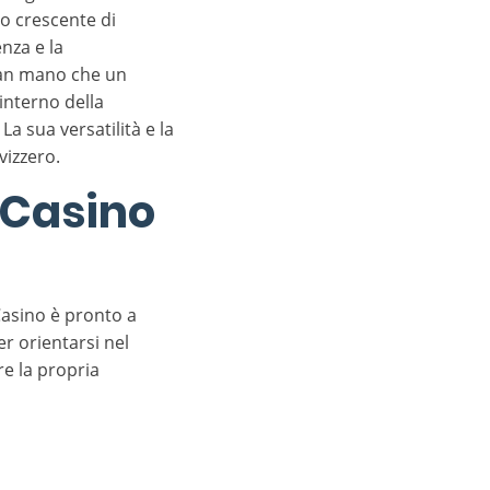
ro crescente di
nza e la
Man mano che un
interno della
La sua versatilità e la
vizzero.
 Casino
Casino è pronto a
r orientarsi nel
re la propria