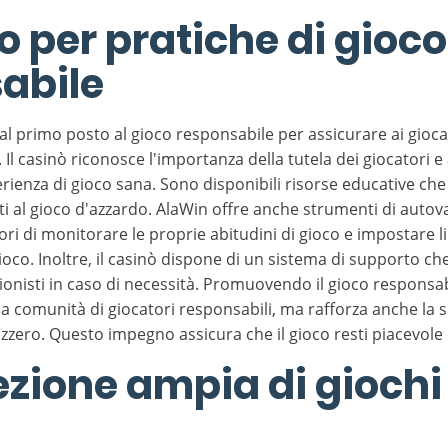
 per pratiche di gioco
abile
l primo posto al gioco responsabile per assicurare ai gioc
 Il casinò riconosce l'importanza della tutela dei giocatori 
nza di gioco sana. Sono disponibili risorse educative che a
iati al gioco d'azzardo. AlaWin offre anche strumenti di auto
ri di monitorare le proprie abitudini di gioco e impostare li
ioco. Inoltre, il casinò dispone di un sistema di supporto ch
ionisti in caso di necessità. Promuovendo il gioco responsa
a comunità di giocatori responsabili, ma rafforza anche la s
izzero. Questo impegno assicura che il gioco resti piacevole e
zione ampia di giochi 