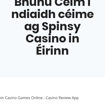
Bhunú Céim i
ndiaidh céime
ag Spinsy
Casino in
Éirinn