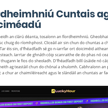
rdheimhniú Cuntais a
ciméadú
heidh an clárú déanta, tosaíonn an fíordheimhniú. Gheobha
c chuig do ríomhphost. Cliceáil air sin chun do chuntas a ch
ar éis sin, d'fhéadfadh sé go n-iarrfar ort doiciméid aithean
isteach. Iarrtar de ghnáth cóip scanraithe de do phas nó c
thugann le fios do sheoladh. D'fhéadfadh billí úsáide nó cái
heith ag teastáil chun do chónaí a shuíomh. Cabhraíonn an 
c a chur ar chaimiléireacht agus le slándáil an chuntais ar fa