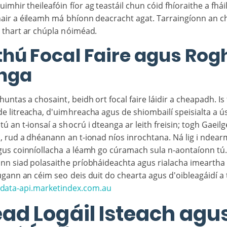
 uimhir theileafóin fíor ag teastáil chun cóid fhíoraithe a fhái
air a éileamh má bhíonn deacracht agat. Tarraingíonn an 
 thart ar chúpla nóiméad.
hú Focal Faire agus Rog
nga
untas a chosaint, beidh ort focal faire láidir a cheapadh. Is
 litreacha, d'uimhreacha agus de shiombailí speisialta a ú
tú an t-ionsaí a shocrú i dteanga ar leith freisin; togh Gaeil
, rud a dhéanann an t-ionad níos inrochtana. Ná lig i ndea
gus coinníollacha a léamh go cúramach sula n-aontaíonn tú
n siad polasaithe príobháideachta agus rialacha imeartha
gann an céim seo deis duit do chearta agus d'oibleagáidí a 
data-api.marketindex.com.au
ad Logáil Isteach agu