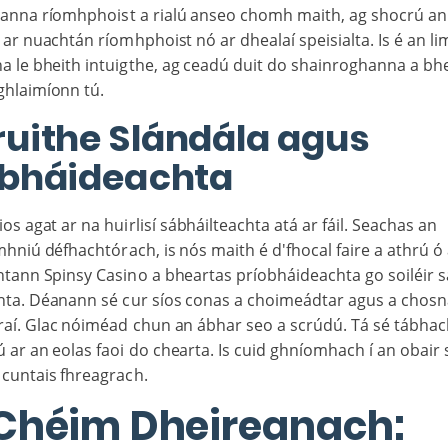
anna ríomhphoist a rialú anseo chomh maith, ag shocrú an 
 ar nuachtán ríomhphoist nó ar dhealaí speisialta. Is é an li
a le bheith intuigthe, ag ceadú duit do shainroghanna a b
ghlaimíonn tú.
ruithe Slándála agus
obháideachta
ios agat ar na huirlisí sábháilteachta atá ar fáil. Seachas an
hniú défhachtórach, is nós maith é d'fhocal faire a athrú 
ann Spinsy Casino a bheartas príobháideachta go soiléir sa
chta. Déanann sé cur síos conas a choimeádtar agus a chosn
raí. Glac nóiméad chun an ábhar seo a scrúdú. Tá sé tábha
ar an eolas faoi do chearta. Is cuid ghníomhach í an obair
 cuntais fhreagrach.
Chéim Dheireanach: