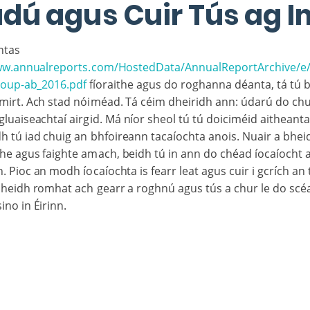
dú agus Cuir Tús ag I
ntas
ww.annualreports.com/HostedData/AnnualReportArchive/e/
oup-ab_2016.pdf
fíoraithe agus do roghanna déanta, tá tú
imirt. Ach stad nóiméad. Tá céim dheiridh ann: údarú do chu
luaiseachtaí airgid. Má níor sheol tú tú doiciméid aitheantais
h tú iad chuig an bhfoireann tacaíochta anois. Nuair a bhei
he agus faighte amach, beidh tú in ann do chéad íocaíocht 
Pioc an modh íocaíochta is fearr leat agus cuir i gcrích an t
bheidh romhat ach gearr a roghnú agus tús a chur le do scé
ino in Éirinn.