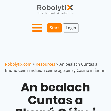
Start
Login
Robolytix.com
>
Resources
>
An bealach Cuntas a
Bhunú Céim i ndiaidh céime ag Spinsy Casino in Éirinn
An bealach
Cuntas a