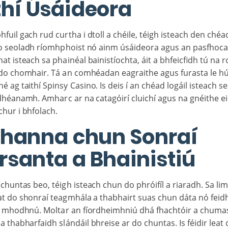
thí Úsáideora
hfuil gach rud curtha i dtoll a chéile, téigh isteach den chéa
o seoladh ríomhphoist nó ainm úsáideora agus an pasfhocal
hat isteach sa phainéal bainistíochta, áit a bhfeicfidh tú na
 do chomhair. Tá an comhéadan eagraithe agus furasta le hú
né ag taithí Spinsy Casino. Is deis í an chéad logáil isteach s
héanamh. Amharc ar na catagóirí cluichí agus na gnéithe e
chur i bhfolach.
hanna chun Sonraí
rsanta a Bhainistiú
 chuntas beo, téigh isteach chun do phróifíl a riaradh. Sa li
leat do shonraí teagmhála a thabhairt suas chun dáta nó fe
a mhodhnú. Moltar an fíordheimhniú dhá fhachtóir a chum
d a thabharfaidh slándáil bhreise ar do chuntas. Is féidir leat