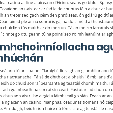
eat casino ar líne a oireann d'Éirinn, seans go bhfuil Spinsy
 Tosaíonn an t-aistear ar fad le do chuntas féin a chur ar bu
dh an treoir seo gach céim den phróiseas, ón gclárú go dtí 
Déanfaimid plé ar na sonraí is gá, na doiciméid a theastaío
a chuirfidh tús maith ar do fhortún. Tá an fhoirm iarratais s
bí cinnte go dtuigeann tú na pointí seo roimh leanúint ar ag
mhchoinníollacha ag
mhúchán
seálann tú an cnaipe 'Cláraigh', fíoraigh an gcomhlíonann t
cha riachtanacha. Tá sé de dhíth ort a bheith 18 mbliana d'a
eidh do chuid sonraí pearsanta ag teastáil chomh maith. Tá
htach go mbeadh na sonraí sin ceart. Fostófar iad chun do 
s chun aon aistrithe airgid a láimhseáil go slán. Féach ar an 
 a nglacann an casino, mar phas, ceadúnas tiomána nó cáip
ile. Ar ndóigh, beidh ríomhaire nó fón cliste ag teastáil le nasc