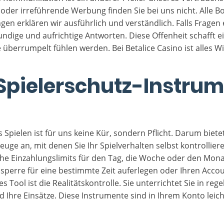
oder irreführende Werbung finden Sie bei uns nicht. Alle
en erklären wir ausführlich und verständlich. Falls Fragen 
dige und aufrichtige Antworten. Diese Offenheit schafft e
ie überrumpelt fühlen werden. Bei Betalice Casino ist alles W
Spielerschutz-Instrum
Spielen ist für uns keine Kür, sondern Pflicht. Darum biete
euge an, mit denen Sie Ihr Spielverhalten selbst kontrollier
e Einzahlungslimits für den Tag, die Woche oder den Monat
elsperre für eine bestimmte Zeit auferlegen oder Ihren Acco
les Tool ist die Realitätskontrolle. Sie unterrichtet Sie in r
nd Ihre Einsätze. Diese Instrumente sind in Ihrem Konto leic