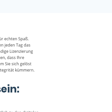
ür echten Spaß.
nen jeden Tag das
ndige Lizenzierung
en, dass Ihre
m Sie sich gelöst
ntegrität kümmern.
ein: