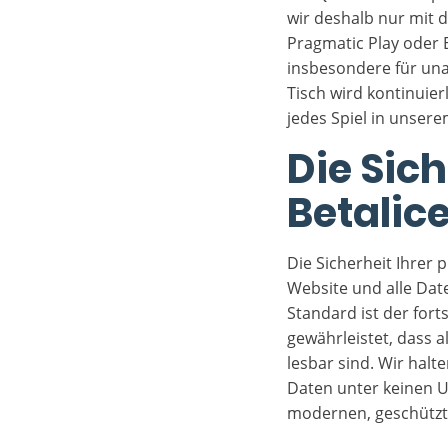
wir deshalb nur mit 
Pragmatic Play oder 
insbesondere für unab
Tisch wird kontinuier
jedes Spiel in unser
Die Sich
Betalic
Die Sicherheit Ihrer
Website und alle Dat
Standard ist der forts
gewährleistet, dass a
lesbar sind. Wir hal
Daten unter keinen U
modernen, geschützt