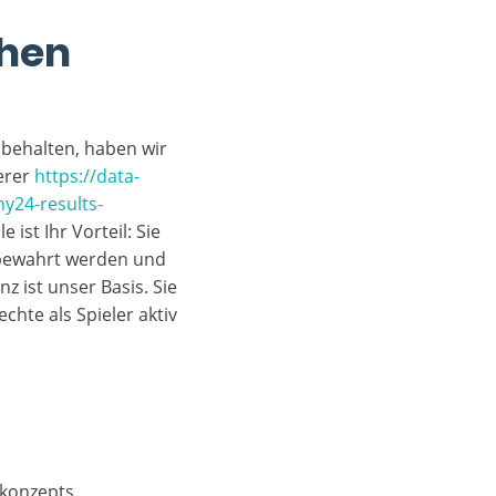
chen
u behalten, haben wir
erer
https://data-
y24-results-
ist Ihr Vorteil: Sie
n bewahrt werden und
 ist unser Basis. Sie
chte als Spieler aktiv
skonzepts.