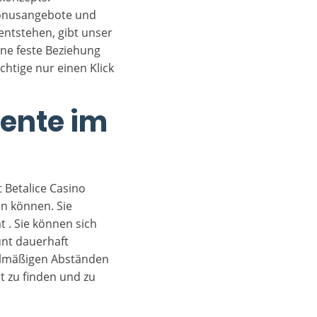
 Bonusangebote und
entstehen, gibt unser
ine feste Beziehung
ichtige nur einen Klick
ente im
t Betalice Casino
en können. Sie
 . Sie können sich
unt dauerhaft
egelmäßigen Abständen
ht zu finden und zu