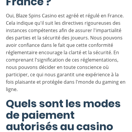
réglementé en
France ?
Oui, Blaze Spins Casino est agréé et régulé en France.
Cela indique qu'il suit les directives rigoureuses des
instances compétentes afin de assurer l'impartialité
des parties et la sécurité des joueurs. Nous pouvons
avoir confiance dans le fait que cette conformité
réglementaire encourage la clarté et la sécurité. En
comprenant l'signification de ces réglementations,
nous pouvons décider en toute conscience où
participer, ce qui nous garantit une expérience à la
fois plaisante et protégée dans l'monde du gaming en
ligne.
Quels sont les modes