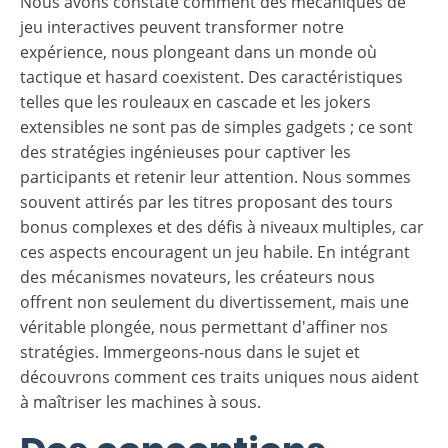
innovantes, il apparaît clairement que leurs systèmes
de jeu singuliers les distinguent des jeux classiques.
Nous avons constaté comment des mécaniques de
jeu interactives peuvent transformer notre
expérience, nous plongeant dans un monde où
tactique et hasard coexistent. Des caractéristiques
telles que les rouleaux en cascade et les jokers
extensibles ne sont pas de simples gadgets ; ce sont
des stratégies ingénieuses pour captiver les
participants et retenir leur attention. Nous sommes
souvent attirés par les titres proposant des tours
bonus complexes et des défis à niveaux multiples, car
ces aspects encouragent un jeu habile. En intégrant
des mécanismes novateurs, les créateurs nous
offrent non seulement du divertissement, mais une
véritable plongée, nous permettant d'affiner nos
stratégies. Immergeons-nous dans le sujet et
découvrons comment ces traits uniques nous aident