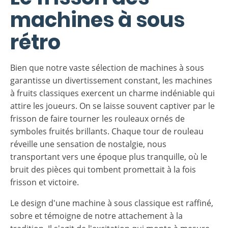
en récompenses potentielles.
Le frisson des
machines à sous
rétro
Bien que notre vaste sélection de machines à sous
garantisse un divertissement constant, les machines
à fruits classiques exercent un charme indéniable qui
attire les joueurs. On se laisse souvent captiver par le
frisson de faire tourner les rouleaux ornés de
symboles fruités brillants. Chaque tour de rouleau
réveille une sensation de nostalgie, nous
transportant vers une époque plus tranquille, où le
bruit des pièces qui tombent promettait à la fois
frisson et victoire.