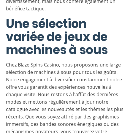
accumulons des points. Cet engagement à gratifier
les participants non seulement multiplie le
divertissement, mais nous confère également un
bénéfice tactique.
Une sélection
variée de jeux de
machines à sous
Chez Blaze Spins Casino, nous proposons une large
sélection de machines à sous pour tous les goûts.
Notre engagement à diversifier constamment notre
offre vous garantit des expériences nouvelles à
chaque visite. Nous restons à l'affût des dernières
modes et mettons régulièrement à jour notre
catalogue avec les nouveautés et les thèmes les plus