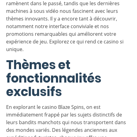
modernes, pour satisfaire tous les joueurs en France.
Nous apprécions la nostalgie de ces jeux qui nous
ramènent dans le passé, tandis que les dernières
machines à sous vidéo nous fascinent avec leurs
thèmes innovants. Il y a encore tant à découvrir,
notamment notre interface conviviale et nos
promotions remarquables qui améliorent votre
expérience de jeu. Explorez ce qui rend ce casino si
unique.
Thèmes et
fonctionnalités
exclusifs
En explorant le casino Blaze Spins, on est
immédiatement frappé par les sujets distinctifs de