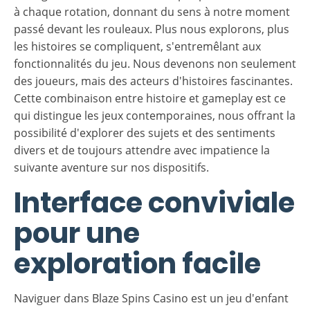
transportent dans des mondes fantastiques et
solidifient notre lien avec le gaming. Nous croisons
des figures attachants dont les péripéties se révèlent
à chaque rotation, donnant du sens à notre moment
passé devant les rouleaux. Plus nous explorons, plus
les histoires se compliquent, s'entremêlant aux
fonctionnalités du jeu. Nous devenons non seulement
des joueurs, mais des acteurs d'histoires fascinantes.
Cette combinaison entre histoire et gameplay est ce
qui distingue les jeux contemporaines, nous offrant la
possibilité d'explorer des sujets et des sentiments
divers et de toujours attendre avec impatience la
suivante aventure sur nos dispositifs.
Interface conviviale
pour une
exploration facile