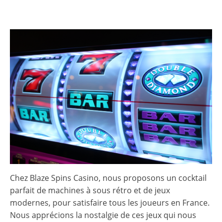
Chez Blaze Spins Casino, nous proposons un cocktail
parfait de machines à sous rétro et de jeux