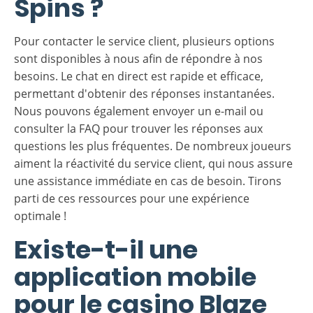
client du casino Blaze
Spins ?
Pour contacter le service client, plusieurs options
sont disponibles à nous afin de répondre à nos
besoins. Le chat en direct est rapide et efficace,
permettant d'obtenir des réponses instantanées.
Nous pouvons également envoyer un e-mail ou
consulter la FAQ pour trouver les réponses aux
questions les plus fréquentes. De nombreux joueurs
aiment la réactivité du service client, qui nous assure
une assistance immédiate en cas de besoin. Tirons
parti de ces ressources pour une expérience
optimale !
Existe-t-il une