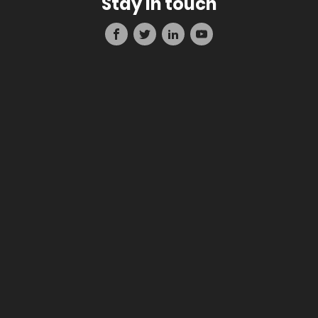
Stay in touch