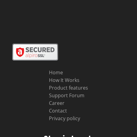
Home
How It Works
Product features
Support Forum
Career
Contact
Privacy policy