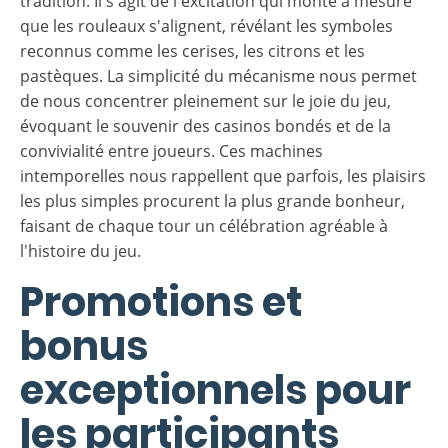
Le design d'une machine à sous classique est raffiné,
sobre et témoigne de notre attachement à la
tradition. Il s'agit de l'excitation qui monte à mesure
que les rouleaux s'alignent, révélant les symboles
reconnus comme les cerises, les citrons et les
pastèques. La simplicité du mécanisme nous permet
de nous concentrer pleinement sur le joie du jeu,
évoquant le souvenir des casinos bondés et de la
convivialité entre joueurs. Ces machines
intemporelles nous rappellent que parfois, les plaisirs
les plus simples procurent la plus grande bonheur,
faisant de chaque tour un célébration agréable à
l'histoire du jeu.
Promotions et
bonus