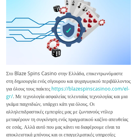
Στο Blaze Spins Casino στην Ελλάδα, επικεντρωνόμαστε
στη δημιουργία ενός σίγουρου και ψυχαγωγικού περιβάλλοντος
για όλους τους παίκτες
https://blazespinscasinoo.com/el-
gr/
. Με τεχνολογία ασφαλείας τελευταίας τεχνολογίας και μια
γκάμα παιχνιδιών, υπάρχει κάτι για όλους. Οι
αλληλεπιδραστικές εμπειρίες μας με ζωντανούς ντίλερ
μεταφέρουν τη συγκίνηση ενός πραγματικού καζίνο απευθείας
σε εσάς. Αλλά αυτό που μας κάνει να διαφέρουμε είναι τα