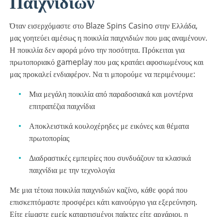
Παιχνιδιών
Όταν εισερχόμαστε στο Blaze Spins Casino στην Ελλάδα,
μας γοητεύει αμέσως η ποικιλία παιχνιδιών που μας αναμένουν.
Η ποικιλία δεν αφορά μόνο την ποσότητα. Πρόκειται για
πρωτοποριακό gameplay που μας κρατάει αφοσιωμένους και
μας προκαλεί ενδιαφέρον. Να τι μπορούμε να περιμένουμε:
Μια μεγάλη ποικιλία από παραδοσιακά και μοντέρνα
επιτραπέζια παιχνίδια
Αποκλειστικά κουλοχέρηδες με εικόνες και θέματα
πρωτοπορίας
Διαδραστικές εμπειρίες που συνδυάζουν τα κλασικά
παιχνίδια με την τεχνολογία
Με μια τέτοια ποικιλία παιχνιδιών καζίνο, κάθε φορά που
επισκεπτόμαστε προσφέρει κάτι καινούργιο για εξερεύνηση.