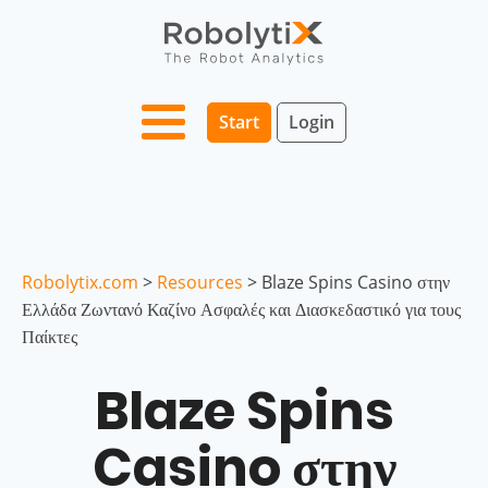
Start
Login
Robolytix.com
>
Resources
>
Blaze Spins Casino στην
Ελλάδα Ζωντανό Καζίνο Ασφαλές και Διασκεδαστικό για τους
Παίκτες
Blaze Spins