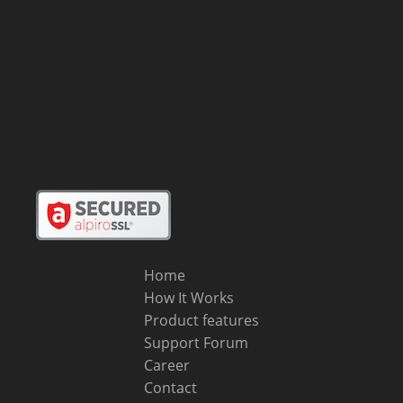
Home
How It Works
Product features
Support Forum
Career
Contact