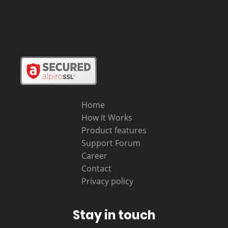
Home
How It Works
Product features
Support Forum
Career
Contact
Privacy policy
Stay in touch