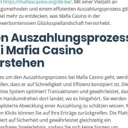
einen auch fragen, wie solch schnelle Auszahlungen erreicht
en
https://mafiascasino.org/de-be/
. Mit einer Vielzahl an
gsmethoden und einem effizienten Auszahlungsprozess gib
iel mehr zu entdecken, was Mafia Casino in der
werbsintensiven Glücksspiellandschaft hervorhebt.
n Auszahlungsprozes
i Mafia Casino
rstehen
s um den Auszahlungsprozess bei Mafia Casino geht, werd
llen, dass er auf Schnelligkeit und Effizienz konzipiert ist. Di
tive System optimiert Transaktionen und gewährleistet, das
m Handumdrehen dort landet, wo es hingehört. Sie werden 
lizierte Abwicklung einer Auszahlung zu schätzen wissen. 
n Klicks können Sie auf Ihre Erträge zurückgreifen. Die Plat
iert auf Sicherheit und gewährleistet gleichzeitig ein