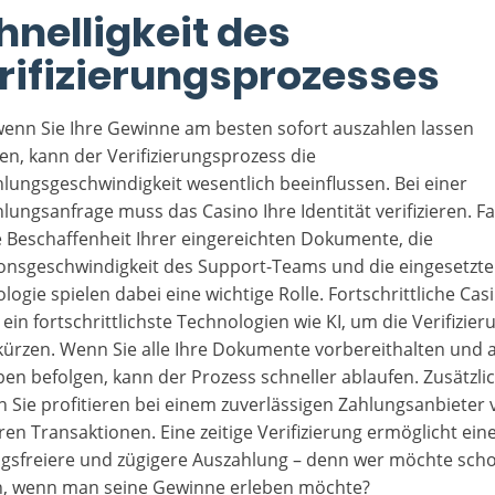
erliche Verzögerungen erleben.
hnelligkeit des
rifizierungsprozesses
enn Sie Ihre Gewinne am besten sofort auszahlen lassen
n, kann der Verifizierungsprozess die
lungsgeschwindigkeit wesentlich beeinflussen. Bei einer
lungsanfrage muss das Casino Ihre Identität verifizieren. F
e Beschaffenheit Ihrer eingereichten Dokumente, die
onsgeschwindigkeit des Support-Teams und die eingesetzte
logie spielen dabei eine wichtige Rolle. Fortschrittliche Cas
 ein fortschrittlichste Technologien wie KI, um die Verifizier
kürzen. Wenn Sie alle Ihre Dokumente vorbereithalten und a
en befolgen, kann der Prozess schneller ablaufen. Zusätzli
 Sie profitieren bei einem zuverlässigen Zahlungsanbieter 
ren Transaktionen. Eine zeitige Verifizierung ermöglicht ein
gsfreiere und zügigere Auszahlung – denn wer möchte sch