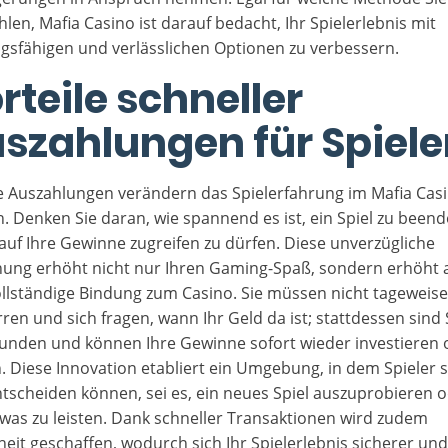
erungen in Anspruch nehmen. Egal für welche Methode Sie
len, Mafia Casino ist darauf bedacht, Ihr Spielerlebnis mit
ngsfähigen und verlässlichen Optionen zu verbessern.
rteile schneller
szahlungen für Spiele
 Auszahlungen verändern das Spielerfahrung im Mafia Casi
n. Denken Sie daran, wie spannend es ist, ein Spiel zu been
 auf Ihre Gewinne zugreifen zu dürfen. Diese unverzügliche
ung erhöht nicht nur Ihren Gaming-Spaß, sondern erhöht 
ollständige Bindung zum Casino. Sie müssen nicht tageweise
ren und sich fragen, wann Ihr Geld da ist; stattdessen sind 
nden und können Ihre Gewinne sofort wieder investieren 
. Diese Innovation etabliert ein Umgebung, in dem Spieler s
ntscheiden können, sei es, ein neues Spiel auszuprobieren 
twas zu leisten. Dank schneller Transaktionen wird zudem