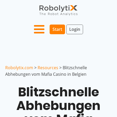
Start
Login
Robolytix.com
>
Resources
>
Blitzschnelle
Abhebungen vom Mafia Casino in Belgien
Blitzschnelle
Abhebungen