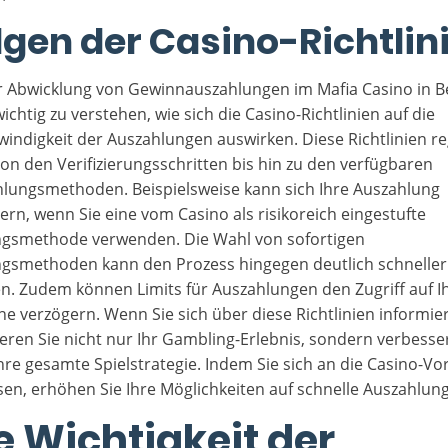
, wenn man seine Gewinne erleben möchte?
lgen der Casino-Richtlin
r Abwicklung von Gewinnauszahlungen im Mafia Casino in B
wichtig zu verstehen, wie sich die Casino-Richtlinien auf die
indigkeit der Auszahlungen auswirken. Diese Richtlinien re
 von den Verifizierungsschritten bis hin zu den verfügbaren
lungsmethoden. Beispielsweise kann sich Ihre Auszahlung
ern, wenn Sie eine vom Casino als risikoreich eingestufte
gsmethode verwenden. Die Wahl von sofortigen
gsmethoden kann den Prozess hingegen deutlich schneller
. Zudem können Limits für Auszahlungen den Zugriff auf I
e verzögern. Wenn Sie sich über diese Richtlinien informie
eren Sie nicht nur Ihr Gambling-Erlebnis, sondern verbesse
hre gesamte Spielstrategie. Indem Sie sich an die Casino-V
en, erhöhen Sie Ihre Möglichkeiten auf schnelle Auszahlun