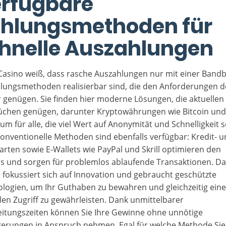
rfügbare
hlungsmethoden für
hnelle Auszahlungen
Casino weiß, dass rasche Auszahlungen nur mit einer Bandb
lungsmethoden realisierbar sind, die den Anforderungen d
r genügen. Sie finden hier moderne Lösungen, die aktuellen
chen genügen, darunter Kryptowährungen wie Bitcoin und
um für alle, die viel Wert auf Anonymität und Schnelligkeit s
onventionelle Methoden sind ebenfalls verfügbar: Kredit- u
arten sowie E-Wallets wie PayPal und Skrill optimieren den
s und sorgen für problemlos ablaufende Transaktionen. Da
 fokussiert sich auf Innovation und gebraucht geschützte
logien, um Ihr Guthaben zu bewahren und gleichzeitig ein
len Zugriff zu gewährleisten. Dank unmittelbarer
itungszeiten können Sie Ihre Gewinne ohne unnötige