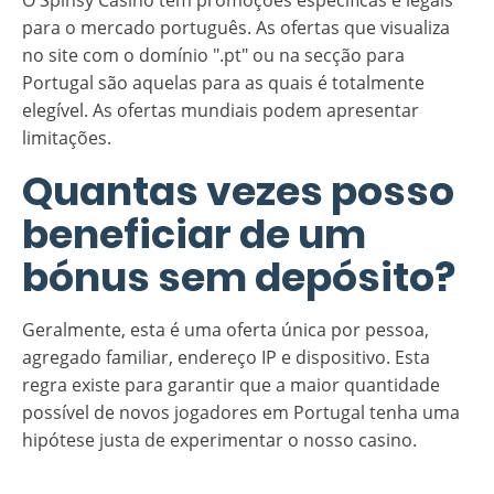
O Spinsy Casino tem promoções específicas e legais
para o mercado português. As ofertas que visualiza
no site com o domínio ".pt" ou na secção para
Portugal são aquelas para as quais é totalmente
elegível. As ofertas mundiais podem apresentar
limitações.
Quantas vezes posso
beneficiar de um
bónus sem depósito?
Geralmente, esta é uma oferta única por pessoa,
agregado familiar, endereço IP e dispositivo. Esta
regra existe para garantir que a maior quantidade
possível de novos jogadores em Portugal tenha uma
hipótese justa de experimentar o nosso casino.