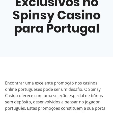
Exclusivos no
Spinsy Casino
para Portugal
Encontrar uma excelente promoção nos casinos
online portugueses pode ser um desafio. O Spinsy
Casino oferece com uma seleção especial de bónus
sem depósito, desenvolvidos a pensar no jogador
português. Estas promoções constituem a sua porta