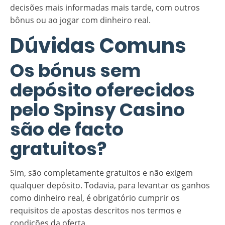
decisões mais informadas mais tarde, com outros
bônus ou ao jogar com dinheiro real.
Dúvidas Comuns
Os bónus sem
depósito oferecidos
pelo Spinsy Casino
são de facto
gratuitos?
Sim, são completamente gratuitos e não exigem
qualquer depósito. Todavia, para levantar os ganhos
como dinheiro real, é obrigatório cumprir os
requisitos de apostas descritos nos termos e
condições da oferta.