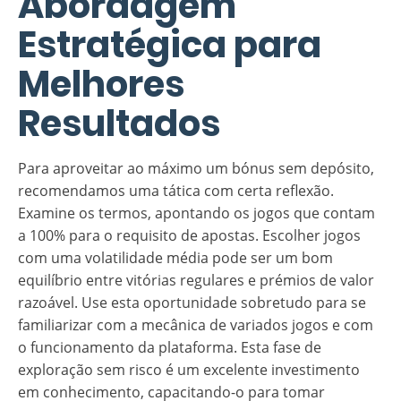
Abordagem
Estratégica para
Melhores
Resultados
Para aproveitar ao máximo um bónus sem depósito,
recomendamos uma tática com certa reflexão.
Examine os termos, apontando os jogos que contam
a 100% para o requisito de apostas. Escolher jogos
com uma volatilidade média pode ser um bom
equilíbrio entre vitórias regulares e prémios de valor
razoável. Use esta oportunidade sobretudo para se
familiarizar com a mecânica de variados jogos e com
o funcionamento da plataforma. Esta fase de
exploração sem risco é um excelente investimento
em conhecimento, capacitando-o para tomar