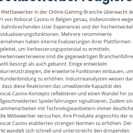
 Wettbewerber in der Online-Gaming-Branche überwacht d
rt von Robocat Casino in Belgien genau, insbesondere weg
 bahnbrechenden User Experiences und der hochentwickel
ividualisierungsfunktionen. Mehrere renommierte
ernehmen haben interne Evaluierungen ihrer Plattformen
geleitet, um Verbesserungspotenzial zu ermitteln.
erkenswerterweise sind die gegenwärtigen Branchenführe
ohl besorgt als auch gebannt. Einige entwickeln
kurrenzstrategien, die erweiterte Funktionen einbauen, u
 Kundenbindung zu erhöhen. Industrieanalysten weisen dar
, dass diese Reaktionen das umwälzende Kapazität des
ocat Casino-Konzepts reflektieren und einen Wandel hin zu
geschneiderten Spielerfahrungen signalisieren. Zudem si
ammenarbeiten mit Technologieanbietern immer deutliche
die Mitbewerber versuchen, ihre Produkte angesichts der v
ocat Casino etablierten strengen Normen zu erhöhen. Der
kt wandelt sich schnell und unterstreicht den dringenden