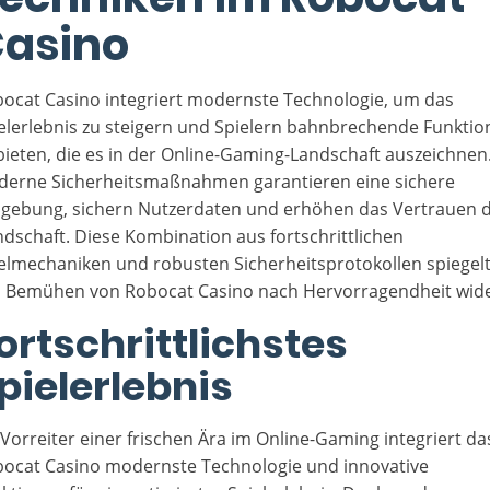
asino
ocat Casino integriert modernste Technologie, um das
elerlebnis zu steigern und Spielern bahnbrechende Funkti
bieten, die es in der Online-Gaming-Landschaft auszeichnen
erne Sicherheitsmaßnahmen garantieren eine sichere
ebung, sichern Nutzerdaten und erhöhen das Vertrauen 
dschaft. Diese Kombination aus fortschrittlichen
elmechaniken und robusten Sicherheitsprotokollen spiegel
 Bemühen von Robocat Casino nach Hervorragendheit wide
ortschrittlichstes
pielerlebnis
 Vorreiter einer frischen Ära im Online-Gaming integriert da
ocat Casino modernste Technologie und innovative