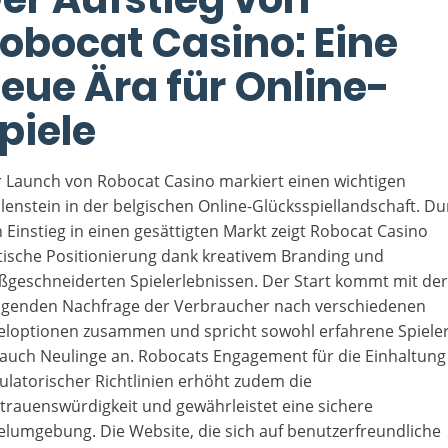
obocat Casino: Eine
eue Ära für Online-
piele
 Launch von Robocat Casino markiert einen wichtigen
lenstein in der belgischen Online-Glücksspiellandschaft. D
 Einstieg in einen gesättigten Markt zeigt Robocat Casino
tische Positionierung dank kreativem Branding und
geschneiderten Spielerlebnissen. Der Start kommt mit der
igenden Nachfrage der Verbraucher nach verschiedenen
eloptionen zusammen und spricht sowohl erfahrene Spiele
 auch Neulinge an. Robocats Engagement für die Einhaltung
ulatorischer Richtlinien erhöht zudem die
trauenswürdigkeit und gewährleistet eine sichere
elumgebung. Die Website, die sich auf benutzerfreundliche