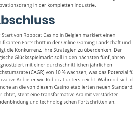
ovationsdrang in der kompletten Industrie.
bschluss
 Start von Robocat Casino in Belgien markiert einen
nifikanten Fortschritt in der Online-Gaming-Landschaft und
igt die Konkurrenz, ihre Strategien zu überdenken. Der
gische Glücksspielmarkt soll in den nächsten fünf Jahren
gnostiziert mit einer durchschnittlichen jährlichen
hstumsrate (CAGR) von 10 % wachsen, was das Potenzial f
ovative Anbieter wie Robocat unterstreicht. Während sich d
nche an die von diesem Casino etablierten neuen Standard
richtet, steht eine transformative Ära mit verstärkter
denbindung und technologischen Fortschritten an.