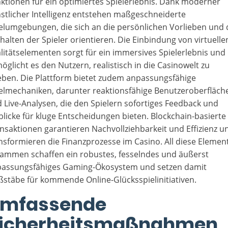
ktionen für ein optimiertes Spielerlebnis. Dank moderner
stlicher Intelligenz entstehen maßgeschneiderte
elumgebungen, die sich an die persönlichen Vorlieben und 
halten der Spieler orientieren. Die Einbindung von virtuelle
litätselementen sorgt für ein immersives Spielerlebnis und
öglicht es den Nutzern, realistisch in die Casinowelt zu
eben. Die Plattform bietet zudem anpassungsfähige
elmechaniken, darunter reaktionsfähige Benutzeroberfläch
 Live-Analysen, die den Spielern sofortiges Feedback und
blicke für kluge Entscheidungen bieten. Blockchain-basierte
nsaktionen garantieren Nachvollziehbarkeit und Effizienz u
nsformieren die Finanzprozesse im Casino. All diese Elemen
ammen schaffen ein robustes, fesselndes und äußerst
assungsfähiges Gaming-Ökosystem und setzen damit
stäbe für kommende Online-Glücksspielinitiativen.
mfassende
icherheitsmaßnahmen