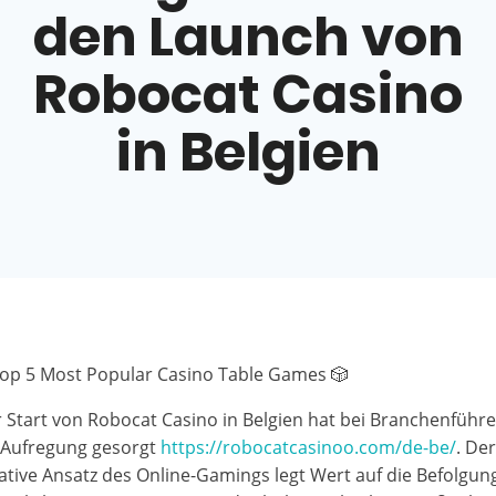
den Launch von
Robocat Casino
in Belgien
 Start von Robocat Casino in Belgien hat bei Branchenführ
 Aufregung gesorgt
https://robocatcasinoo.com/de-be/
. Der
ative Ansatz des Online-Gamings legt Wert auf die Befolgun