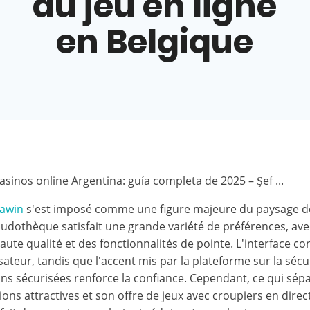
du jeu en ligne
en Belgique
lawin
s'est imposé comme une figure majeure du paysage de
 ludothèque satisfait une grande variété de préférences, av
ute qualité et des fonctionnalités de pointe. L'interface co
isateur, tandis que l'accent mis par la plateforme sur la séc
ons sécurisées renforce la confiance. Cependant, ce qui sép
ons attractives et son offre de jeux avec croupiers en direc