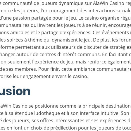
ne communauté de joueurs dynamique sur AlaWin Casino rep
 entre les joueurs, l'encouragement des interactions sociale
une passion partagée pour le jeu. Le casino organise rég
nautaires qui invitent les joueurs à se réunir, encouragea
tions amicales et le partage d'expériences. Ces événements
des soirées à thème qui dynamisent le jeu. De plus, les for
eforme permettant aux utilisateurs de discuter de stratégie
changer autour de centres d'intérêt communs. En facilitant c
non seulement l'expérience de jeu, mais renforce également
de ses membres. Pour finir, cette ambiance communautaire 
avorise leur engagement envers le casino.
usion
laWin Casino se positionne comme la principale destination 
ce à sa étendue ludothèque et à son interface intuitive. S
té des joueurs, ses offres intéressantes et ses expériences 
es en font un choix de prédilection pour les joueurs de tou