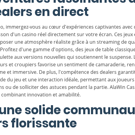
alers en direct
o, immergez-vous au cœur d'expériences captivantes avec d
isson d'un casino réel directement sur votre écran. Ces jeux 
poser une atmosphère réaliste grâce à un streaming de qua
e. Profitez d'une gamme d'options, des jeux de table classiq
oulette aux versions nouvelles qui soutiennent le suspense. 
eurs et croupiers favorise un sentiment de camaraderie, r
ime et immersive. De plus, l'compétence des dealers garanti
de du jeu et une interaction idéale, permettant aux joueu
ns ou de solliciter des astuces pendant la partie. AlaWin Ca
en combinant innovation et amabilité.
 une solide communau
s florissante