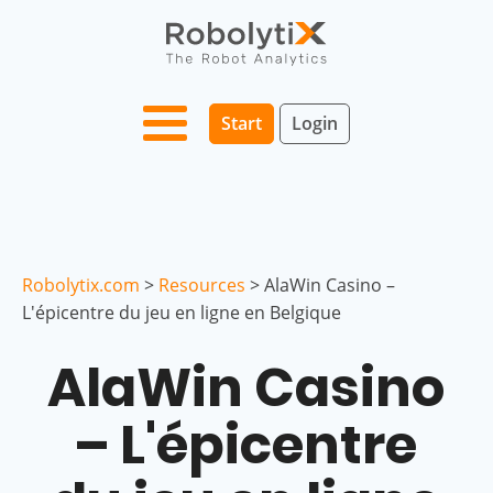
Start
Login
Robolytix.com
>
Resources
>
AlaWin Casino –
L'épicentre du jeu en ligne en Belgique
AlaWin Casino
– L'épicentre