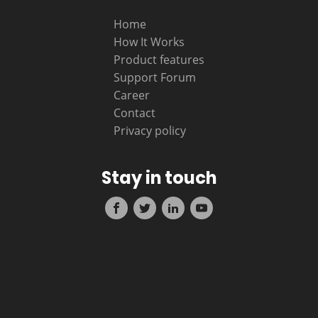
Home
How It Works
Product features
Support Forum
Career
Contact
Privacy policy
Stay in touch