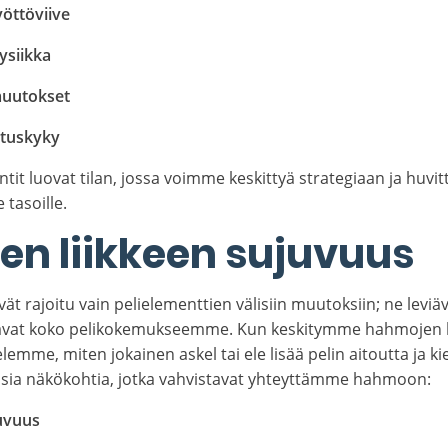
öttöviive
fysiikka
uutokset
ituskyky
t luovat tilan, jossa voimme keskittyä strategiaan ja huvit
 tasoille.
n liikkeen sujuvuus
vät rajoitu vain pelielementtien välisiin muutoksiin; ne lev
ttavat koko pelikokemukseemme. Kun keskitymme hahmojen l
lemme, miten jokainen askel tai ele lisää pelin aitoutta ja k
isia näkökohtia, jotka vahvistavat yhteyttämme hahmoon:
uvuus