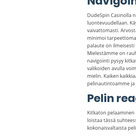
Navigoi
DudeSpin Casinolla n
luontevuudellaan. Käy
vaivattomasti. Arvost
minimoi tarpeettoma
palaute on ilmeisesti 
Mielestämme on rauhoi
navigointi pysyy kitka
valikoiden avulla voi
mielin. Kaiken kaikk
pelinautintoamme ja 
Pelin re
Kitkaton pelaaminen 
loistaa tässä suhtee
kokonaisvaltaista p