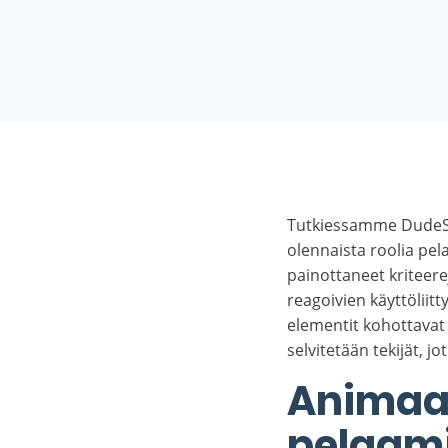
Tutkiessamme Dude
olennaista roolia pe
painottaneet kriteere
reagoivien käyttöliit
elementit kohottavat
selvitetään tekijät, jo
Animaat
pelaam