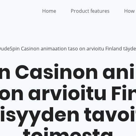
Home
Product features
How 
udeSpin Casinon animaation taso on arvioitu Finland täydel
n Casinon an
on arvioitu F
isyyden tavoi
toimesta