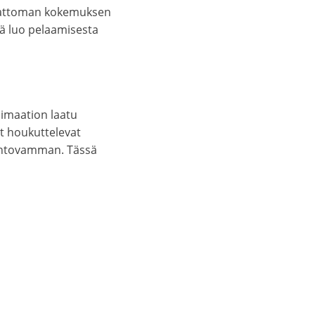
itkattoman kokemuksen
ä luo pelaamisesta
imaation laatu
t houkuttelevat
iehtovamman. Tässä