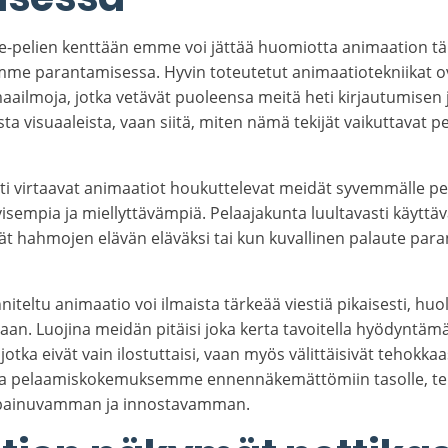
-pelien kenttään emme voi jättää huomiotta animaation tä
e parantamisessa. Hyvin toteutetut animaatiotekniikat ov
aailmoja, jotka vetävät puoleensa meitä heti kirjautumisen j
ta visuaaleista, vaan siitä, miten nämä tekijät vaikuttavat p
sti virtaavat animaatiot houkuttelevat meidät syvemmälle pe
ivisempia ja miellyttävämpiä. Pelaajakunta luultavasti käyt
ät hahmojen elävän eläväksi tai kun kuvallinen palaute par
nniteltu animaatio voi ilmaista tärkeää viestiä pikaisesti, h
n. Luojina meidän pitäisi joka kerta tavoitella hyödyntämä
jotka eivät vain ilostuttaisi, vaan myös välittäisivät tehokk
taa pelaamiskokemuksemme ennennäkemättömiin tasolle, te
npainuvamman ja innostavamman.