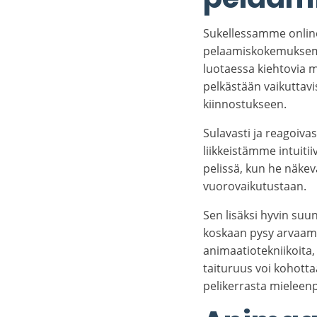
Sukellessamme online
pelaamiskokemuksemm
luotaessa kiehtovia m
pelkästään vaikuttavis
kiinnostukseen.
Sulavasti ja reagoiva
liikkeistämme intuiti
pelissä, kun he näkev
vuorovaikutustaan.
Sen lisäksi hyvin suu
koskaan pysy arvaamaa
animaatiotekniikoita, 
taituruus voi kohot
pelikerrasta mielee