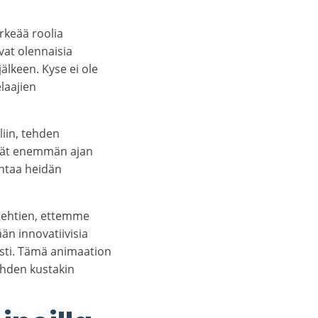
rkeää roolia
at olennaisia
älkeen. Kyse ei ole
elaajien
liin, tehden
tävät enemmän ajan
antaa heidän
uolehtien, ettemme
än innovatiivisia
aasti. Tämä animaation
hden kustakin