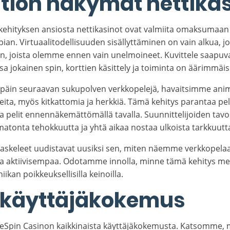
ion näkymät nettikasi
ehityksen ansiosta nettikasinot ovat valmiita omaksumaa
pian. Virtuaalitodellisuuden sisällyttäminen on vain alkua, j
in, joista olemme ennen vain unelmoineet. Kuvittele saapuv
sa jokainen spin, korttien käsittely ja toiminta on äärimmäise
in seuraavan sukupolven verkkopelejä, havaitsimme animaa
peita, myös kitkattomia ja herkkiä. Tämä kehitys parantaa pel
a pelit ennennäkemättömällä tavalla. Suunnittelijoiden tavo
nta tehokkuutta ja yhtä aikaa nostaa ulkoista tarkkuutt
saskeleet uudistavat uusiksi sen, miten näemme verkkopel
ja aktiivisempaa. Odotamme innolla, minne tämä kehitys mei
iikan poikkeuksellisilla keinoilla.
 käyttäjäkokemus
Spin Casinon kaikkinaista käyttäjäkokemusta. Katsomme, m