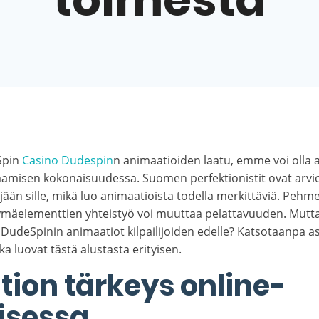
Spin
Casino Dudespin
n animaatioiden laatu, emme voi olla
laamisen kokonaisuudessa. Suomen perfektionistit ovat arvio
jään sille, mikä luo animaatioista todella merkittäviä. Pehme
tymäelementtien yhteistyö voi muuttaa pelattavuuden. Mutta
 DudeSpinin animaatiot kilpailijoiden edelle? Katsotaanpa a
tka luovat tästä alustasta erityisen.
ion tärkeys online-
isessa