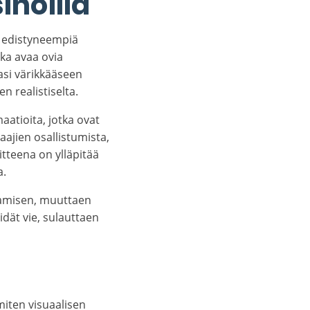
noilla
n edistyneempiä
oka avaa ovia
asi värikkääseen
n realistiselta.
tioita, jotka ovat
aajien osallistumista,
itteena on ylläpitää
a.
aamisen, muuttaen
dät vie, sulauttaen
iten visuaalisen