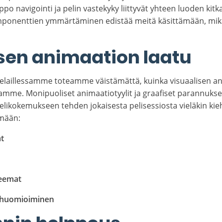
ppo navigointi ja pelin vastekyky liittyvät yhteen luoden k
omponenttien ymmärtäminen edistää meitä käsittämään, mik
sen animaation laatu
elaillessamme toteamme väistämättä, kuinka visuaalisen an
mme. Monipuoliset animaatiotyylit ja graafiset parannukse
likokemukseen tehden jokaisesta pelisessiosta vieläkin k
lmään:
ät
teemat
n huomioiminen