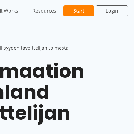
It Works
Resources
Start
Login
lisyyden tavoittelijan toimesta
imaation
inland
ttelijan