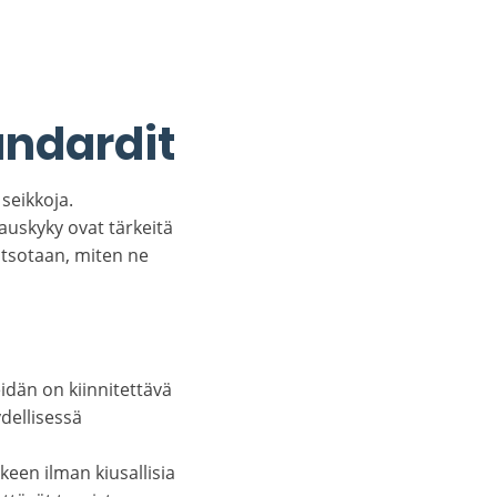
andardit
seikkoja.
auskyky ovat tärkeitä
atsotaan, miten ne
dän on kiinnitettävä
dellisessä
een ilman kiusallisia