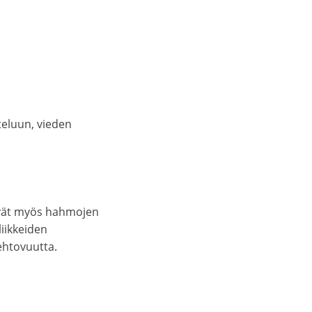
teluun, vieden
iävät myös hahmojen
iikkeiden
iehtovuutta.