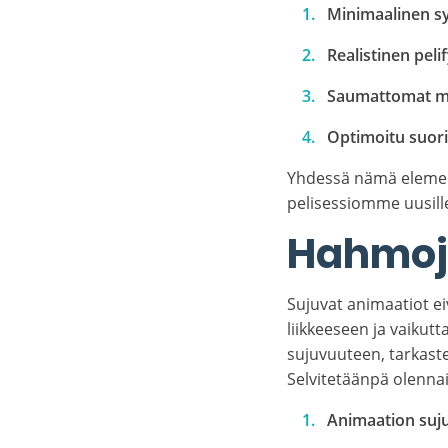
Minimaalinen sy
Realistinen peli
Saumattomat m
Optimoitu suor
Yhdessä nämä elementi
pelisessiomme uusille
Hahmoje
Sujuvat animaatiot ei
liikkeeseen ja vaiku
sujuvuuteen, tarkaste
Selvitetäänpä olenna
Animaation suj