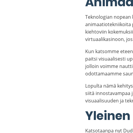
Animaat
Teknologian nopean k
animaatiotekniikoita 
kiehtoviin kokemuksi
virtuaalikasinoon, jos
Kun katsomme eteenpä
paitsi visuaalisesti u
jolloin voimme nautti
odottamaamme saumato
Lopulta nämä kehity
siitä innostavampaa 
visuaalisuuden ja tekn
Yleinen
Katsotaanpa nyt Dude