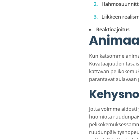
Hahmosuunnitte
Liikkeen realism
Reaktioajoitus
Animaat
Kun katsomme animaat
Kuvataajuuden tasaisu
kattavan pelikokemuks
parantavat sulavaan p
Kehysno
Jotta voimme aidosti
huomiota ruudunpäivi
pelikokemuksessamme
ruudunpäivitysnopeud