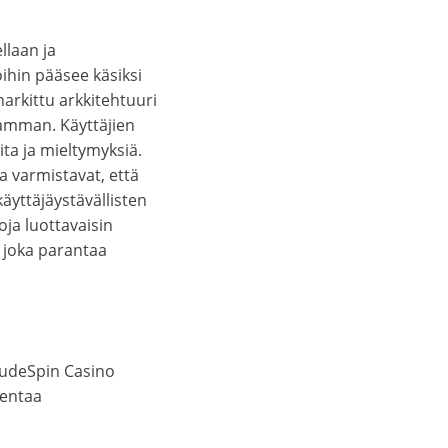
laan ja
ihin pääsee käsiksi
arkittu arkkitehtuuri
amman. Käyttäjien
ita ja mieltymyksiä.
a varmistavat, että
käyttäjäystävällisten
oja luottavaisin
 joka parantaa
DudeSpin Casino
hentaa