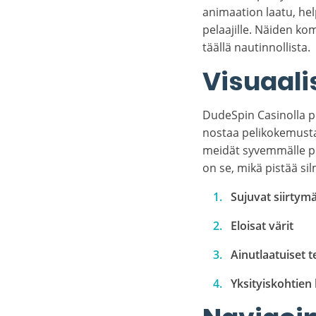
animaation laatu, hel
pelaajille. Näiden k
täällä nautinnollista.
Visuaali
DudeSpin Casinolla p
nostaa pelikokemusta
meidät syvemmälle pe
on se, mikä pistää si
Sujuvat siirtym
Eloisat värit
Ainutlaatuiset 
Yksityiskohtie