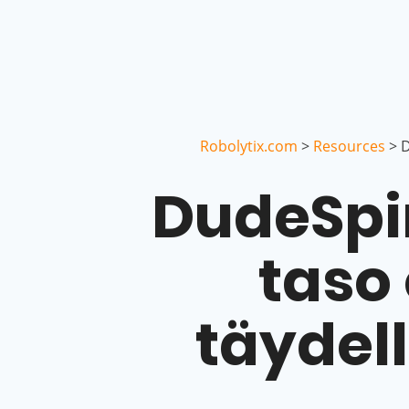
Robolytix.com
>
Resources
>
D
DudeSpi
taso 
täydell