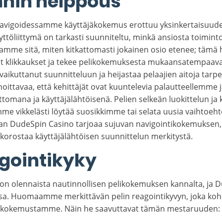
nnin helppous
avigoidessamme käyttäjäkokemus erottuu yksinkertaisuudel
ttöliittymä on tarkasti suunniteltu, minkä ansiosta toiminto
amme sitä, miten kitkattomasti jokainen osio etenee; tämä h
t klikkaukset ja tekee pelikokemuksesta mukaansatempaav
vaikuttanut suunnitteluun ja heijastaa pelaajien aitoja tarpe
ttavaa, että kehittäjät ovat kuuntelevia palautteellemme j
ttomana ja käyttäjälähtöisenä. Pelien selkeän luokittelun ja 
mme vikkelästi löytää suosikkimme tai selata uusia vaihtoeht
iaan DudeSpin Casino tarjoaa sujuvan navigointikokemuksen,
korostaa käyttäjälähtöisen suunnittelun merkitystä.
agointikyky
on olennaista nautinnollisen pelikokemuksen kannalta, ja 
ssa. Huomaamme merkittävän pelin reagointikyvyn, joka ko
elikokemustamme. Näin he saavuttavat tämän mestaruuden: