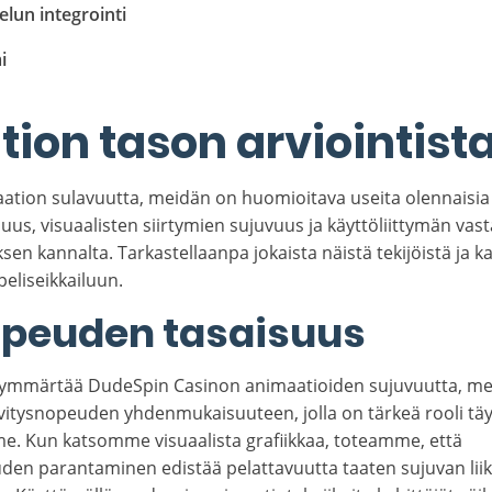
lun integrointi
i
ion tason arviointist
ion sulavuutta, meidän on huomioitava useita olennaisia 
us, visuaalisten siirtymien sujuvuus ja käyttöliittymän vast
en kannalta. Tarkastellaanpa jokaista näistä tekijöistä ja k
eliseikkailuun.
peuden tasaisuus
 ymmärtää DudeSpin Casinon animaatioiden sujuvuutta, mei
tysnopeuden yhdenmukaisuuteen, jolla on tärkeä rooli täy
. Kun katsomme visuaalista grafiikkaa, toteamme, että
en parantaminen edistää pelattavuutta taaten sujuvan liikk