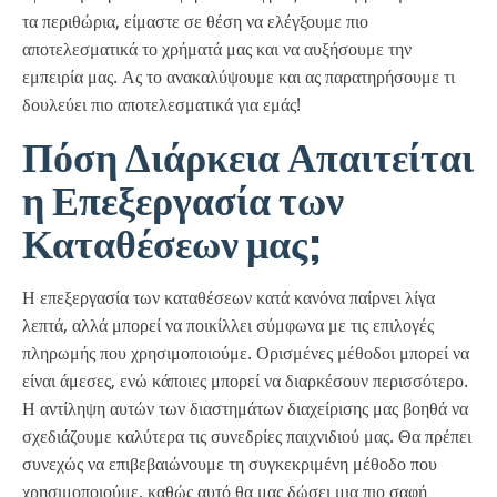
εφόσον μπορεί να διαφέρουν ελαφρώς. Αντιλαμβανόμενοι αυτά
τα περιθώρια, είμαστε σε θέση να ελέγξουμε πιο
αποτελεσματικά το χρήματά μας και να αυξήσουμε την
εμπειρία μας. Ας το ανακαλύψουμε και ας παρατηρήσουμε τι
δουλεύει πιο αποτελεσματικά για εμάς!
Πόση Διάρκεια Απαιτείται
η Επεξεργασία των
Καταθέσεων μας;
Η επεξεργασία των καταθέσεων κατά κανόνα παίρνει λίγα
λεπτά, αλλά μπορεί να ποικίλλει σύμφωνα με τις επιλογές
πληρωμής που χρησιμοποιούμε. Ορισμένες μέθοδοι μπορεί να
είναι άμεσες, ενώ κάποιες μπορεί να διαρκέσουν περισσότερο.
Η αντίληψη αυτών των διαστημάτων διαχείρισης μας βοηθά να
σχεδιάζουμε καλύτερα τις συνεδρίες παιχνιδιού μας. Θα πρέπει
συνεχώς να επιβεβαιώνουμε τη συγκεκριμένη μέθοδο που