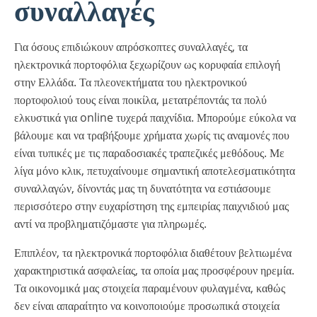
συναλλαγές
Για όσους επιδιώκουν απρόσκοπτες συναλλαγές, τα
ηλεκτρονικά πορτοφόλια ξεχωρίζουν ως κορυφαία επιλογή
στην Ελλάδα. Τα πλεονεκτήματα του ηλεκτρονικού
πορτοφολιού τους είναι ποικίλα, μετατρέποντάς τα πολύ
ελκυστικά για online τυχερά παιχνίδια. Μπορούμε εύκολα να
βάλουμε και να τραβήξουμε χρήματα χωρίς τις αναμονές που
είναι τυπικές με τις παραδοσιακές τραπεζικές μεθόδους. Με
λίγα μόνο κλικ, πετυχαίνουμε σημαντική αποτελεσματικότητα
συναλλαγών, δίνοντάς μας τη δυνατότητα να εστιάσουμε
περισσότερο στην ευχαρίστηση της εμπειρίας παιχνιδιού μας
αντί να προβληματιζόμαστε για πληρωμές.
Επιπλέον, τα ηλεκτρονικά πορτοφόλια διαθέτουν βελτιωμένα
χαρακτηριστικά ασφαλείας, τα οποία μας προσφέρουν ηρεμία.
Τα οικονομικά μας στοιχεία παραμένουν φυλαγμένα, καθώς