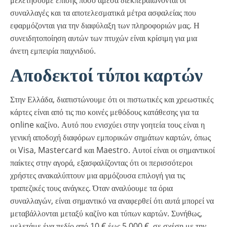
τύπων καρτών που εξυπηρετούν τις ανάγκες μας. Θα
μελετήσουμε επίσης πόσο άμεσα διεκπεραιώνονται οι
συναλλαγές και τα αποτελεσματικά μέτρα ασφαλείας που
εφαρμόζονται για την διαφύλαξη των πληροφοριών μας. Η
συνειδητοποίηση αυτών των πτυχών είναι κρίσιμη για μια
άνετη εμπειρία παιχνιδιού.
Αποδεκτοί τύποι καρτών
Στην Ελλάδα, διαπιστώνουμε ότι οι πιστωτικές και χρεωστικές
κάρτες είναι από τις πιο κοινές μεθόδους κατάθεσης για τα
online καζίνο. Αυτό που ενισχύει στην γοητεία τους είναι η
γενική αποδοχή διαφόρων εμπορικών σημάτων καρτών, όπως
οι Visa, Mastercard και Maestro. Αυτοί είναι οι σημαντικοί
παίκτες στην αγορά, εξασφαλίζοντας ότι οι περισσότεροι
χρήστες ανακαλύπτουν μια αρμόζουσα επιλογή για τις
τραπεζικές τους ανάγκες. Όταν αναλύουμε τα όρια
συναλλαγών, είναι σημαντικό να αναφερθεί ότι αυτά μπορεί να
μεταβάλλονται μεταξύ καζίνο και τύπων καρτών. Συνήθως,