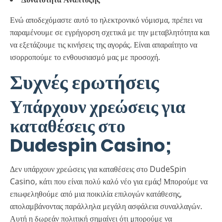
Δυνατότητα Ανάπτυξης
Ενώ αποδεχόμαστε αυτό το ηλεκτρονικό νόμισμα, πρέπει να
παραμένουμε σε εγρήγορση σχετικά με την μεταβλητότητα και
να εξετάζουμε τις κινήσεις της αγοράς. Είναι απαραίτητο να
ισορροπούμε το ενθουσιασμό μας με προσοχή.
Συχνές ερωτήσεις
Υπάρχουν χρεώσεις για
καταθέσεις στο
Dudespin Casino;
Δεν υπάρχουν χρεώσεις για καταθέσεις στο DudeSpin
Casino, κάτι που είναι πολύ καλό νέο για εμάς! Μπορούμε να
επωφεληθούμε από μια ποικιλία επιλογών κατάθεσης,
απολαμβάνοντας παράλληλα μεγάλη ασφάλεια συναλλαγών.