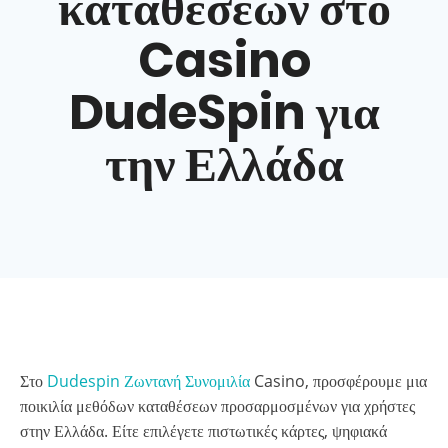
καταθέσεων στο
Casino
DudeSpin για
την Ελλάδα
Στο
Dudespin Ζωντανή Συνομιλία
Casino, προσφέρουμε μια
ποικιλία μεθόδων καταθέσεων προσαρμοσμένων για χρήστες