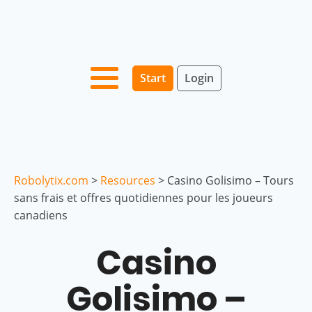
Start
Login
Robolytix.com
>
Resources
>
Casino Golisimo – Tours
sans frais et offres quotidiennes pour les joueurs
canadiens