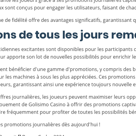
et promotions du jour
ante les joueurs grâce à ses promotions journalières captiv
sont conçus pour engager les utilisateurs, faisant de chaq
e de fidélité offre des avantages significatifs, garantissa
ns de tous les jours re
iennes excitantes sont disponibles pour les participants du
ur apporte son lot de nouvelles possibilités pour enrichir le
vent bénéficier d'une gamme d'promotions, y compris des 
sur les machines à sous les plus appréciées. Ces promotions 
urs, garantissant ainsi une expérience toujours nouvelle e
offres journalières, les joueurs peuvent maximiser leurs opp
vouement de Golisimo Casino à offrir des promotions captiva