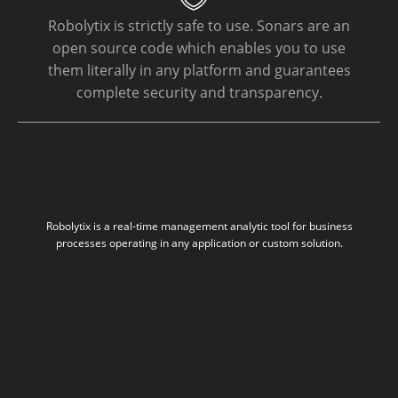
Contact:
info@robolytix.com
Robolytix is strictly safe to use. Sonars are an
open source code which enables you to use
them literally in any platform and guarantees
complete security and transparency.
Robolytix is a real-time management analytic tool for business
processes operating in any application or custom solution.