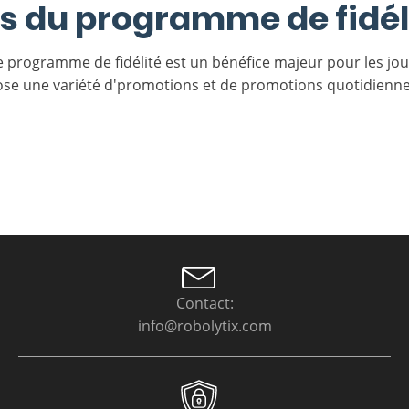
ussi diversifiée de bonus uniques, les joueurs sont en mesur
hoix de premier choix pour les passionnés de jeux en ligne
s du programme de fidél
le programme de fidélité est un bénéfice majeur pour les
 une variété d'promotions et de promotions quotidiennes 