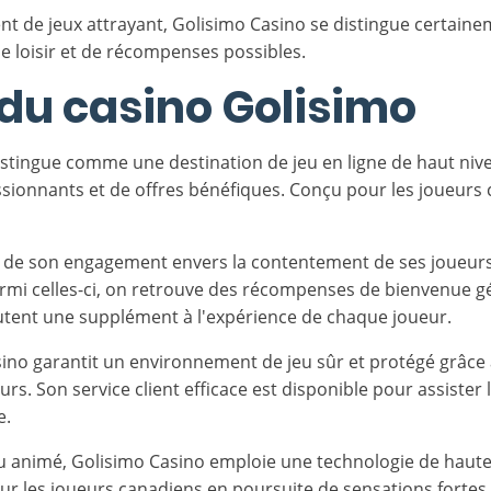
ino présente une sélection de jeux avec dealers en live, off
ez eux, en compagnie de véritables croupiers. Sa site convivi
isations constantes de la ludothèque rafraîchissent sans ces
ent de jeux attrayant, Golisimo Casino se distingue certai
e loisir et de récompenses possibles.
du casino Golisimo
istingue comme une destination de jeu en ligne de haut ni
sionnants et de offres bénéfiques. Conçu pour les joueurs c
t de son engagement envers la contentement de ses joueurs
rmi celles-ci, on retrouve des récompenses de bienvenue gé
utent une supplément à l'expérience de chaque joueur.
sino garantit un environnement de jeu sûr et protégé grâce
urs. Son service client efficace est disponible pour assist