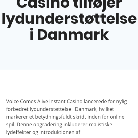
Casino tilføjer
lydunderstøttelse
i Danmark
Voice Comes Alive Instant Casino lancerede for nylig
forbedret lydunderstøttelse i Danmark, hvilket
markerer et betydningsfuldt skridt inden for online
spil. Denne opgradering inkluderer realistiske