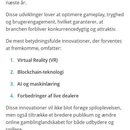
brugeroplevelser og operationelle dynamikker i de
næste år.
Disse udviklinger lover at optimere gameplay, tryghed
og brugerengagement, hvilket garanterer, at
branchen forbliver konkurrencedygtig og attraktiv.
De mest betydningsfulde innovationer, der forventes
at fremkomme, omfatter:
Virtual Reality (VR)
Blockchain-teknologi
AI og maskinlæring
Forbedringer af live dealere
Disse innovationer vil ikke blot forøge spiloplevelsen,
men også tiltrække et bredere publikum og ændre
online gamblinglandskabet for både udbydere og