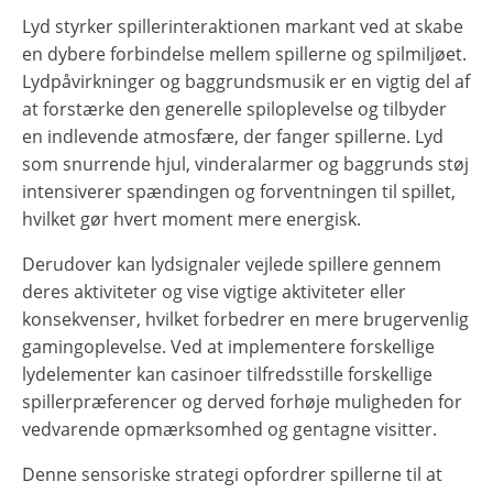
Lyd styrker spillerinteraktionen markant ved at skabe
en dybere forbindelse mellem spillerne og spilmiljøet.
Lydpåvirkninger og baggrundsmusik er en vigtig del af
at forstærke den generelle spiloplevelse og tilbyder
en indlevende atmosfære, der fanger spillerne. Lyd
som snurrende hjul, vinderalarmer og baggrunds støj
intensiverer spændingen og forventningen til spillet,
hvilket gør hvert moment mere energisk.
Derudover kan lydsignaler vejlede spillere gennem
deres aktiviteter og vise vigtige aktiviteter eller
konsekvenser, hvilket forbedrer en mere brugervenlig
gamingoplevelse. Ved at implementere forskellige
lydelementer kan casinoer tilfredsstille forskellige
spillerpræferencer og derved forhøje muligheden for
vedvarende opmærksomhed og gentagne visitter.