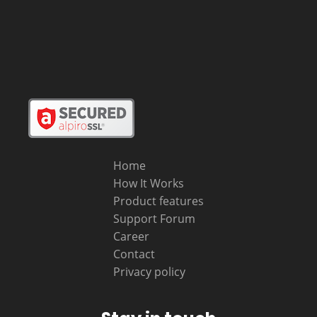
Home
How It Works
Product features
Support Forum
Career
Contact
Privacy policy