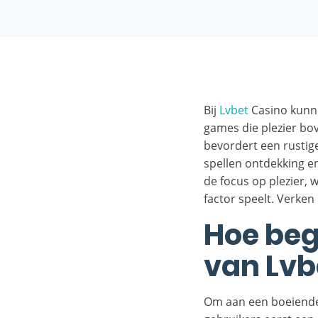
Bij
Lvbet
Casino kunn
games die plezier bov
bevordert een rustig
spellen ontdekking e
de focus op plezier,
factor speelt. Verken
Hoe beg
van Lvb
Om aan een boeiende 