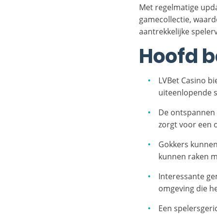
Met regelmatige upda
gamecollectie, waardo
aantrekkelijke speler
Hoofd b
LVBet Casino bie
uiteenlopende s
De ontspannen s
zorgt voor een 
Gokkers kunnen 
kunnen raken me
Interessante ge
omgeving die he
Een spelersgeri