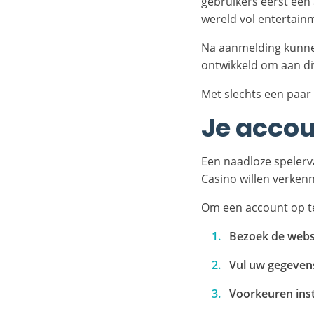
gebruikers eerst een 
wereld vol entertain
Na aanmelding kunnen
ontwikkeld om aan d
Met slechts een paar 
Je acco
Een naadloze spelerv
Casino willen verken
Om een account op te
Bezoek de webs
Vul uw gegevens
Voorkeuren inst