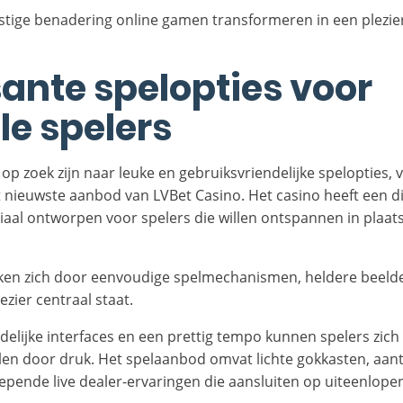
ustige benadering online gamen transformeren in een plezie
sante spelopties voor
le spelers
 op zoek zijn naar leuke en gebruiksvriendelijke spelopties,
t nieuwste aanbod van LVBet Casino. Het casino heeft een 
aal ontworpen voor spelers die willen ontspannen in plaats 
ken zich door eenvoudige spelmechanismen, heldere beeld
zier centraal staat.
ndelijke interfaces en een prettig tempo kunnen spelers zi
len door druk. Het spelaanbod omvat lichte gokkasten, aant
lepende live dealer-ervaringen die aansluiten op uiteenlop