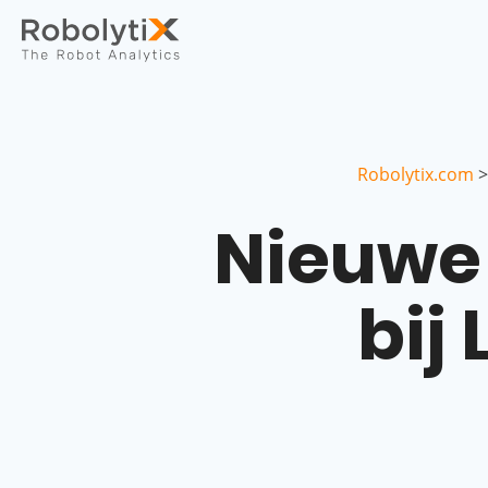
Robolytix.com
Nieuwe 
bij