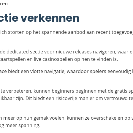
ëren
ctie verkennen
ich storten op het spannende aanbod aan recent toegevoeg
de dedicated sectie voor nieuwe releases navigeren, waar e
aartspellen en live casinospellen op hen te vinden is.
ace biedt een vlotte navigatie, waardoor spelers eenvoudi
te verbeteren, kunnen beginners beginnen met de gratis sp
kbaar zijn. Dit biedt een risicovrije manier om vertrouwd t
ch meer op hun gemak voelen, kunnen ze overschakelen o
og meer spanning.