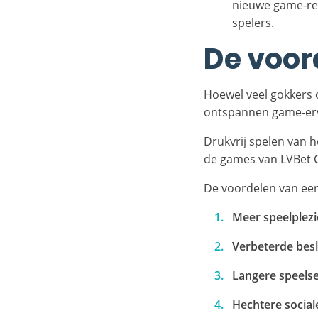
nieuwe game-re
spelers.
De voor
Hoewel veel gokkers
ontspannen game-erva
Drukvrij spelen van
de games van LVBet C
De voordelen van ee
Meer speelplezi
Verbeterde bes
Langere speelse
Hechtere social