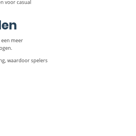
n voor casual
len
n een meer
ogen.
ng, waardoor spelers