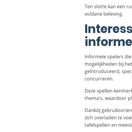
Ten slotte kan een r
voldane beleving.
Interes
informe
Informele spelers die
mogelijkheden bij he
geïntroduceerd, speci
concurreren.
Deze spellen kenmer
thema's, waardoor ple
Dankzij gebruiksvrie
zich overladen te voe
tafelspellen en mees