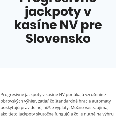
jackpoty v
kasíne NV pre
Slovensko
Progresívne jackpoty v kasíne NV ponúkajú vzrušenie z
obrovských výhier, zatiaľ čo štandardné hracie automaty
poskytujú pravidelné, nižšie výplaty. Možno vás zaujíma,
ako tieto jackpoty skutočne fungujú a čo je nutné na výhru