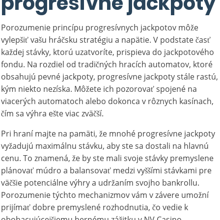
progresívne jackpoty
Porozumenie princípu progresívnych jackpotov môže
vylepšiť vašu hráčsku stratégiu a napätie. V podstate časť
každej stávky, ktorú uzatvoríte, prispieva do jackpotového
fondu. Na rozdiel od tradičných hracích automatov, ktoré
obsahujú pevné jackpoty, progresívne jackpoty stále rastú,
kým niekto nezíska. Môžete ich pozorovať spojené na
viacerých automatoch alebo dokonca v rôznych kasínach,
čím sa výhra ešte viac zväčší.
Pri hraní majte na pamäti, že mnohé progresívne jackpoty
vyžadujú maximálnu stávku, aby ste sa dostali na hlavnú
cenu. To znamená, že by ste mali svoje stávky premyslene
plánovať múdro a balansovať medzi vyššími stávkami pre
väčšie potenciálne výhry a udržaním svojho bankrollu.
Porozumenie týchto mechanizmov vám v závere umožní
prijímať dobre premyslené rozhodnutia, čo vedie k
obohacujúcejšiemu hernému zážitku v NV Casino.