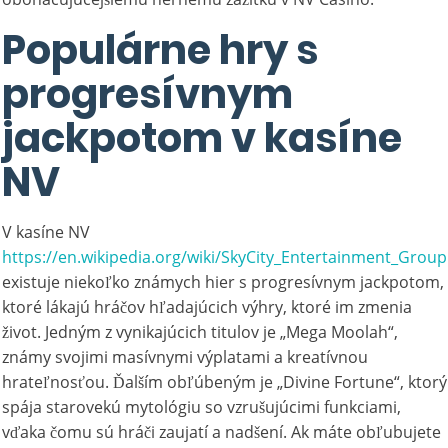
Populárne hry s
progresívnym
jackpotom v kasíne
NV
V kasíne NV
https://en.wikipedia.org/wiki/SkyCity_Entertainment_Group
existuje niekoľko známych hier s progresívnym jackpotom,
ktoré lákajú hráčov hľadajúcich výhry, ktoré im zmenia
život. Jedným z vynikajúcich titulov je „Mega Moolah“,
známy svojimi masívnymi výplatami a kreatívnou
hrateľnosťou. Ďalším obľúbeným je „Divine Fortune“, ktorý
spája starovekú mytológiu so vzrušujúcimi funkciami,
vďaka čomu sú hráči zaujatí a nadšení. Ak máte obľubujete