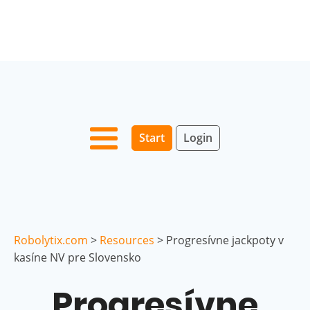
Start
Login
Robolytix.com
>
Resources
>
Progresívne jackpoty v
kasíne NV pre Slovensko
Progresívne