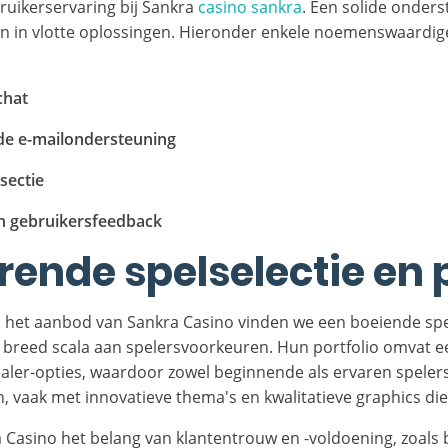
ruikerservaring bij Sankra
casino sankra
. Een solide onder
en in vlotte oplossingen. Hieronder enkele noemenswaardi
chat
de e-mailondersteuning
sectie
an gebruikersfeedback
rende spelselectie en
n het aanbod van Sankra Casino vinden we een boeiende spe
en breed scala aan spelersvoorkeuren. Hun portfolio omvat 
dealer-opties, waardoor zowel beginnende als ervaren speler
 vaak met innovatieve thema's en kwalitatieve graphics die 
Casino het belang van klantentrouw en -voldoening, zoals b