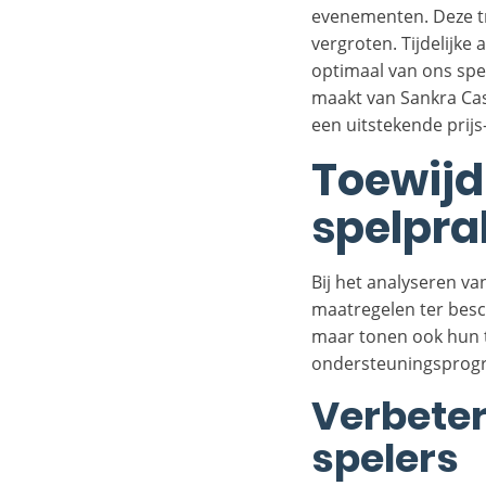
evenementen. Deze tr
vergroten. Tijdelijke
optimaal van ons spe
maakt van Sankra Cas
een uitstekende prijs
Toewijd
spelpra
Bij het analyseren va
maatregelen ter besc
maar tonen ook hun 
ondersteuningsprogr
Verbete
spelers