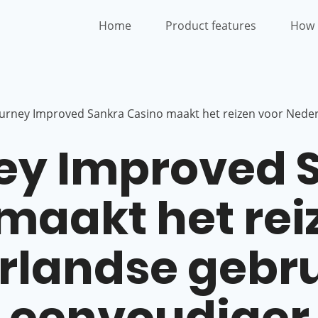
Home
Product features
How 
ourney Improved Sankra Casino maakt het reizen voor Nede
ey Improved 
maakt het rei
rlandse gebru
eenvoudiger