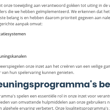
mt onze toewijding aan verantwoord gokken tot uiting in de
ers die we hebben geïmplementeerd. We erkennen dat het 
ste belang is en hebben daarom prioriteit gegeven aan nalev
gerichte aanpak omvat:
icatiesystemen
euningskanalen
eerspiegelen onze inzet aan het creëren van een veilige 
 van hun spelervaring kunnen genieten.
euningsprogramma's be
mma's spelen een essentiële rol in onze inzet voor verantw
ieden van omvattende hulpmiddelen aan onze gebruikers nie
n algehele ervaring verbetert. Onze loyaliteitsprogramma's