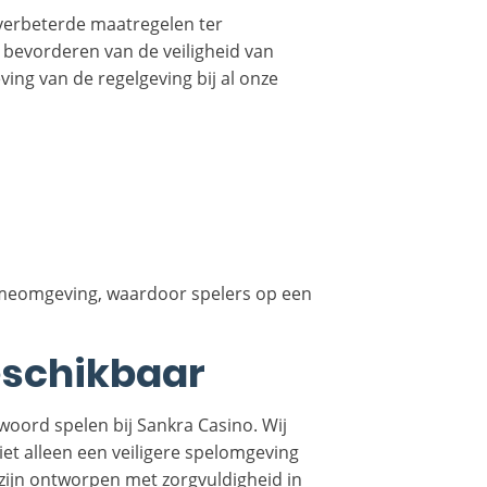
 verbeterde maatregelen ter
bevorderen van de veiligheid van
ing van de regelgeving bij al onze
gameomgeving, waardoor spelers op een
schikbaar
oord spelen bij Sankra Casino. Wij
t alleen een veiligere spelomgeving
 zijn ontworpen met zorgvuldigheid in