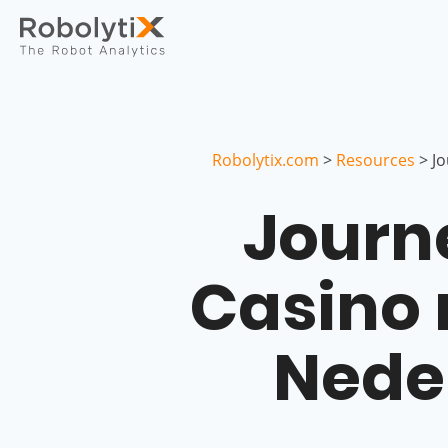
Robolytix.com
>
Resources
>
J
Journ
Casino 
Nede