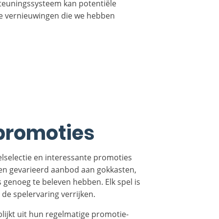
steuningssysteem kan potentiële
ge vernieuwingen die we hebben
 promoties
lselectie en interessante promoties
een gevarieerd aanbod aan gokkasten,
s genoeg te beleven hebben. Elk spel is
de spelervaring verrijken.
lijkt uit hun regelmatige promotie-