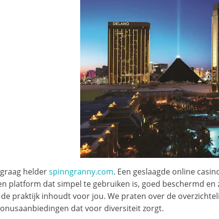
 graag helder
spinngranny.com
. Een geslaagde online casino
en platform dat simpel te gebruiken is, goed beschermd en 
 de praktijk inhoudt voor jou. We praten over de overzichte
nusaanbiedingen dat voor diversiteit zorgt.