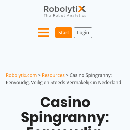
Start
Login
Robolytix.com
>
Resources
>
Casino Spingranny:
Eenvoudig, Veilig en Steeds Vermakelijk in Nederland
Casino
Spingranny: