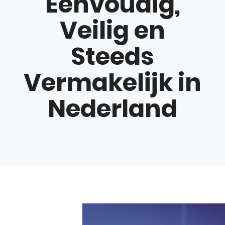
Eenvoudig,
Veilig en
Steeds
Vermakelijk in
Nederland