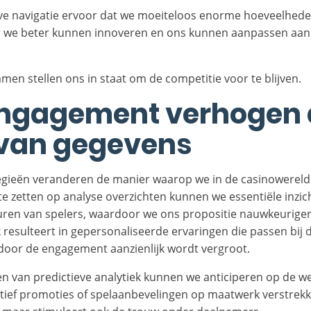
tieve navigatie ervoor dat we moeiteloos enorme hoeveelhed
 we beter kunnen innoveren en ons kunnen aanpassen aan
.
en stellen ons in staat om de competitie voor te blijven.
engagement verhogen 
van gegevens
egieën veranderen de manier waarop we in de casinowerel
te zetten op analyse overzichten kunnen we essentiële inzi
uren van spelers, waardoor we ons propositie nauwkeurig
resulteert in gepersonaliseerde ervaringen die passen bij 
rdoor de engagement aanzienlijk wordt vergroot.
n van predictieve analytiek kunnen we anticiperen op de w
ief promoties of spelaanbevelingen op maatwerk verstrekke