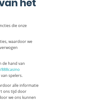
van het
ncties die onze
aties, waardoor we
loverwogen
an de hand van
i/888casino
van spelers.
rdoor alle informatie
t ons tijd door
rdoor we ons kunnen