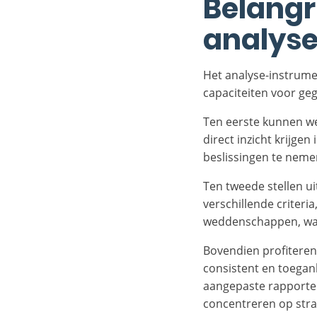
Belangr
analys
Het analyse-instrumen
capaciteiten voor geg
Ten eerste kunnen we 
direct inzicht krijge
beslissingen te neme
Ten tweede stellen ui
verschillende criteria
weddenschappen, waa
Bovendien profiteren
consistent en toegank
aangepaste rapporte
concentreren op stra