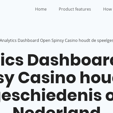
Home
Product features
How 
Analytics Dashboard Open Spinsy Casino houdt de speelge
tics Dashboar
sy Casino hou
eschiedenis 
Nederland