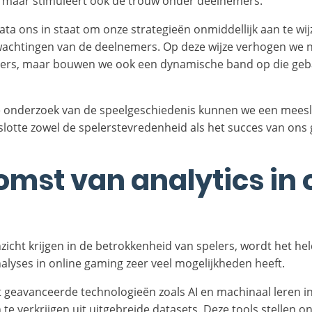
, maar stimuleert ook de trouw onder deelnemers.
ata ons in staat om onze strategieën onmiddellijk aan te wijz
rwachtingen van de deelnemers. Op deze wijze verhogen we n
ers, maar bouwen we ook een dynamische band op die geba
e onderzoek van de speelgeschiedenis kunnen we een mees
 slotte zowel de spelerstevredenheid als het succes van ons
omst van analytics in 
icht krijgen in de betrokkenheid van spelers, wordt het hel
alyses in online gaming zeer veel mogelijkheden heeft.
 geavanceerde technologieën zoals AI en machinaal leren in
 te verkrijgen uit uitgebreide datasets. Deze tools stellen o