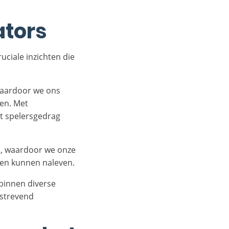
ators
uciale inzichten die
waardoor we ons
en. Met
t spelersgedrag
n, waardoor we onze
ten kunnen naleven.
 binnen diverse
tstrevend