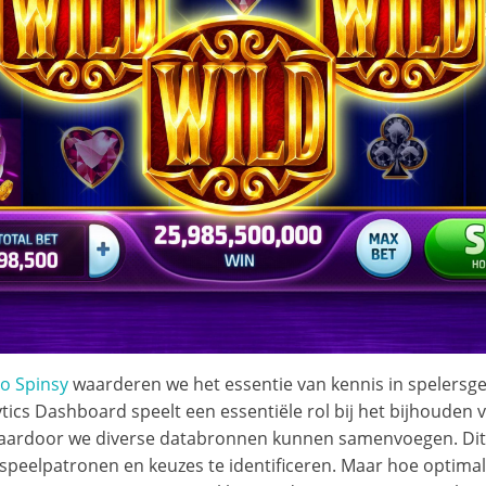
o Spinsy
waarderen we het essentie van kennis in spelersg
ics Dashboard speelt een essentiële rol bij het bijhouden 
waardoor we diverse databronnen kunnen samenvoegen. Dit
 speelpatronen en keuzes te identificeren. Maar hoe optimal