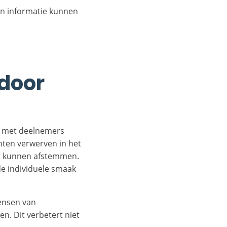
en informatie kunnen
door
d met deelnemers
chten verwerven in het
er kunnen afstemmen.
de individuele smaak
ensen van
n. Dit verbetert niet