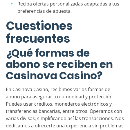
Reciba ofertas personalizadas adaptadas a tus
preferencias de apuesta.
Cuestiones
frecuentes
¿Qué formas de
abono se reciben en
Casinova Casino?
En Casinova Casino, recibimos varios formas de
abono para asegurar tu comodidad y protección.
Puedes usar créditos, monederos electrónicos y
transferencias bancarias, entre otros. Operamos con
varias divisas, simplificando así las transacciones. Nos
dedicamos a ofrecerte una experiencia sin problemas