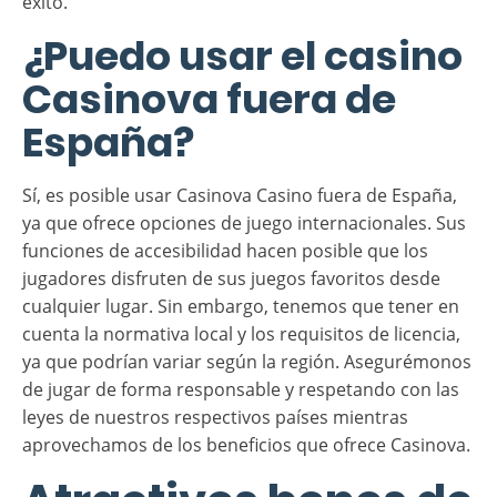
éxito.
¿Puedo usar el casino
Casinova fuera de
España?
Sí, es posible usar Casinova Casino fuera de España,
ya que ofrece opciones de juego internacionales. Sus
funciones de accesibilidad hacen posible que los
jugadores disfruten de sus juegos favoritos desde
cualquier lugar. Sin embargo, tenemos que tener en
cuenta la normativa local y los requisitos de licencia,
ya que podrían variar según la región. Asegurémonos
de jugar de forma responsable y respetando con las
leyes de nuestros respectivos países mientras
aprovechamos de los beneficios que ofrece Casinova.