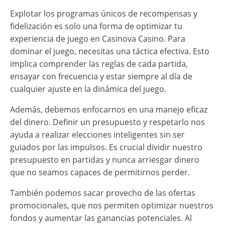
Explotar los programas únicos de recompensas y
fidelización es solo una forma de optimizar tu
experiencia de juego en Casinova Casino. Para
dominar el juego, necesitas una táctica efectiva. Esto
implica comprender las reglas de cada partida,
ensayar con frecuencia y estar siempre al día de
cualquier ajuste en la dinámica del juego.
Además, debemos enfocarnos en una manejo eficaz
del dinero. Definir un presupuesto y respetarlo nos
ayuda a realizar elecciones inteligentes sin ser
guiados por las impulsos. Es crucial dividir nuestro
presupuesto en partidas y nunca arriesgar dinero
que no seamos capaces de permitirnos perder.
También podemos sacar provecho de las ofertas
promocionales, que nos permiten optimizar nuestros
fondos y aumentar las ganancias potenciales. Al