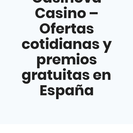
Casino –
Ofertas
cotidianas y
premios
gratuitas en
España