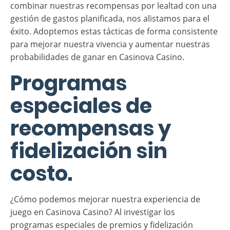
combinar nuestras recompensas por lealtad con una
gestión de gastos planificada, nos alistamos para el
éxito. Adoptemos estas tácticas de forma consistente
para mejorar nuestra vivencia y aumentar nuestras
probabilidades de ganar en Casinova Casino.
Programas
especiales de
recompensas y
fidelización sin
costo.
¿Cómo podemos mejorar nuestra experiencia de
juego en Casinova Casino? Al investigar los
programas especiales de premios y fidelización