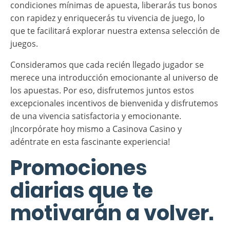
condiciones mínimas de apuesta, liberarás tus bonos
con rapidez y enriquecerás tu vivencia de juego, lo
que te facilitará explorar nuestra extensa selección de
juegos.
Consideramos que cada recién llegado jugador se
merece una introducción emocionante al universo de
los apuestas. Por eso, disfrutemos juntos estos
excepcionales incentivos de bienvenida y disfrutemos
de una vivencia satisfactoria y emocionante.
¡Incorpórate hoy mismo a Casinova Casino y
adéntrate en esta fascinante experiencia!
Promociones
diarias que te
motivarán a volver.