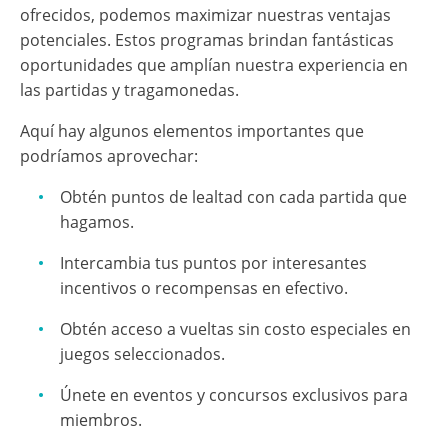
ofrecidos, podemos maximizar nuestras ventajas
potenciales. Estos programas brindan fantásticas
oportunidades que amplían nuestra experiencia en
las partidas y tragamonedas.
Aquí hay algunos elementos importantes que
podríamos aprovechar:
Obtén puntos de lealtad con cada partida que
hagamos.
Intercambia tus puntos por interesantes
incentivos o recompensas en efectivo.
Obtén acceso a vueltas sin costo especiales en
juegos seleccionados.
Únete en eventos y concursos exclusivos para
miembros.