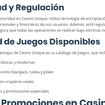
d y Regulación
rioridad en Casino Unique. Utiliza tecnología de encriptac
ersonales y financieros de sus usuarios. Además, está regu
gura que todas las operaciones se realicen bajo estrictas n
 de Juegos Disponibles
entajas de Casino Unique es su catálogo de juegos, que inc
lásicas y modernas
como blackjack, ruleta y póker
con crupieres reales
os y promociones especiales
 Promociones en Casi