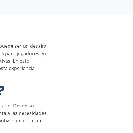
puede ser un desafío.
es para jugadores en
ivas. En este
esta experiencia
?
uario. Desde su
apta a las necesidades
rantizan un entorno