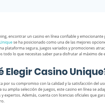
ing, encontrar un casino en línea confiable y emocionante 
 Unique
se ha posicionado como una de las mejores opcion
na plataforma segura, juegos variados y promociones atract
s todo lo que necesitas saber para disfrutar al máximo de 
é Elegir Casino Unique
a por su compromiso con la calidad y la satisfacción del us
sta su amplia selección de juegos, este casino en línea se ad
 y expertos. Además, cuenta con licencias oficiales que ga
ro.