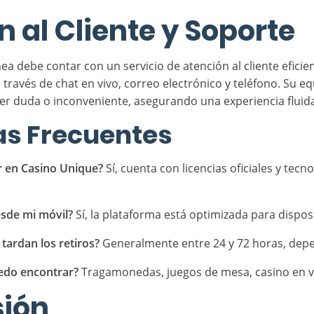
 al Cliente y Soporte
ea debe contar con un servicio de atención al cliente efici
 través de chat en vivo, correo electrónico y teléfono. Su e
er duda o inconveniente, asegurando una experiencia fluida 
as Frecuentes
r en Casino Unique?
Sí, cuenta con licencias oficiales y tecn
sde mi móvil?
Sí, la plataforma está optimizada para dispos
tardan los retiros?
Generalmente entre 24 y 72 horas, dep
edo encontrar?
Tragamonedas, juegos de mesa, casino en v
sión