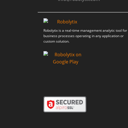
Robolytix is a real-time management analytic tool for
business processes operating in any application or
custom solution.