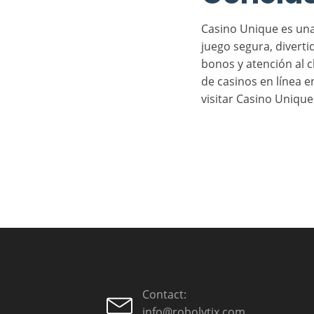
Casino Unique es una
juego segura, diverti
bonos y atención al 
de casinos en línea e
visitar Casino Unique
Contact:
info@robolytix.com