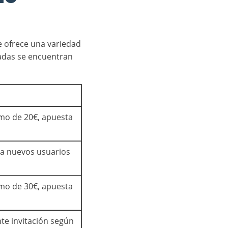
e ofrece una variedad
adas se encuentran
mo de 20€, apuesta
ra nuevos usuarios
mo de 30€, apuesta
te invitación según