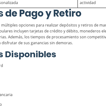
sonalizada
actividad
 de Pago y Retiro
múltiples opciones para realizar depósitos y retiros de ma
lares incluyen tarjetas de crédito y débito, monederos el
rias. Además, los tiempos de procesamiento son competiti
 disfrutar de sus ganancias sin demoras.
 Disponibles
rd
ancaria
o