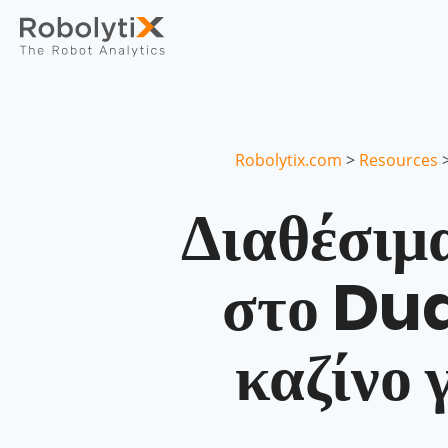
Robolytix.com
>
Resources
Διαθέσιμα
στο Du
καζίνο 