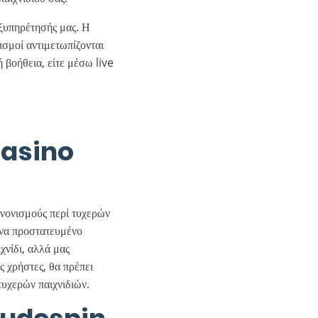
εξυπηρέτησής μας. Η
ισμοί αντιμετωπίζονται
βοήθεια, είτε μέσω live
Casino
ανονισμούς περί τυχερών
ένα προστατευμένο
χνίδι, αλλά μας
ς χρήστες, θα πρέπει
τυχερών παιχνιδιών.