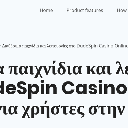
Home
Product features
How 
>
Διαθέσιμα παιχνίδια και λειτουργίες στο DudeSpin Casino Online
 παιχνίδια και λ
deSpin Casino
για χρήστες στη