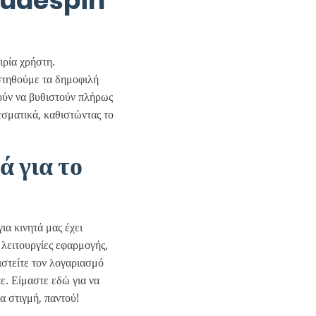
ο Dudespin
ιρία χρήστη.
στηθούμε τα δημοφιλή
ρούν να βυθιστούν πλήρως
εσματικά, καθιστώντας το
ά για το
ια κινητά μας έχει
 λειτουργίες εφαρμογής,
ιστείτε τον λογαριασμό
τε. Είμαστε εδώ για να
 στιγμή, παντού!