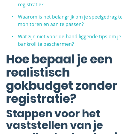
registratie?
Waarom is het belangrijk om je speelgedrag te
monitoren en aan te passen?
Wat zijn niet-voor de-hand liggende tips om je
bankroll te beschermen?
Hoe bepaal je een
realistisch
gokbudget zonder
registratie?
Stappen voor het
vaststellen van je