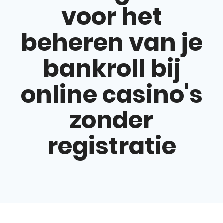
voor het
beheren van je
bankroll bij
online casino's
zonder
registratie