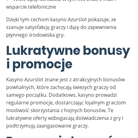
wsparcie telefoniczne
Dzięki tym cechom kasyno Azurslot pokazuje, że
szanuje satysfakcję graczy i dąży do zapewnienia
płynnego środowiska gry.
Lukratywne bonusy
i promocje
Kasyno Azurslot znane jest z atrakcyjnych bonusów
powitalnych, które zachęcają świeżych graczy od
samego początku. Dodatkowo, kasyno prowadzi
regularne promocje, dostarczając lojalnym graczom
możliwość skorzystania z hojnych bonusów. Te
lukratywne oferty wzbogacają doświadczenia z gry i
podtrzymują zaangażowanie graczy.