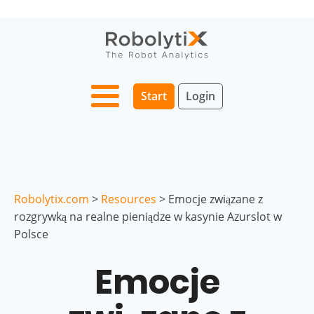
Start
Login
Robolytix.com
>
Resources
>
Emocje związane z
rozgrywką na realne pieniądze w kasynie Azurslot w
Polsce
Emocje