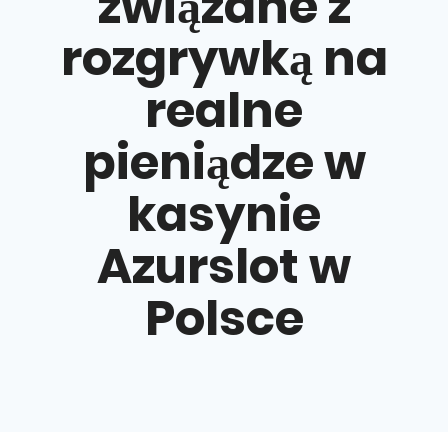
związane z
rozgrywką na
realne
pieniądze w
kasynie
Azurslot w
Polsce