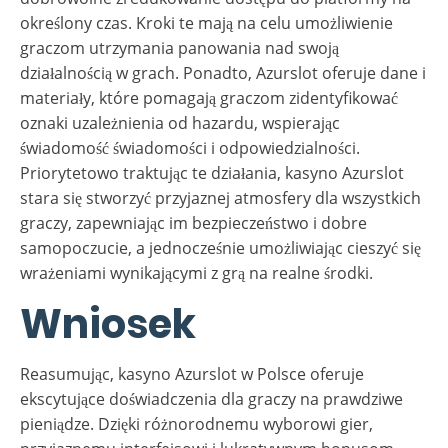
określony czas. Kroki te mają na celu umożliwienie
graczom utrzymania panowania nad swoją
działalnością w grach. Ponadto, Azurslot oferuje dane i
materiały, które pomagają graczom zidentyfikować
oznaki uzależnienia od hazardu, wspierając
świadomość świadomości i odpowiedzialności.
Priorytetowo traktując te działania, kasyno Azurslot
stara się stworzyć przyjaznej atmosfery dla wszystkich
graczy, zapewniając im bezpieczeństwo i dobre
samopoczucie, a jednocześnie umożliwiając cieszyć się
wrażeniami wynikającymi z grą na realne środki.
Wniosek
Reasumując, kasyno Azurslot w Polsce oferuje
ekscytujące doświadczenia dla graczy na prawdziwe
pieniądze. Dzięki różnorodnemu wyborowi gier,