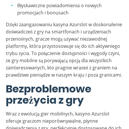
Błyskawiczne powiadomienia o nowych
promocjach i bonusach
Dzięki zaangażowaniu kasyna Azurslot w doskonalenie
doświadczeń z gry na smartfonach i urządzeniach
przenośnych, gracze mogą używać niezawodnej
platformy, która przystosowuje się do ich aktywniego
trybu życia. To połączenie dostępności i wygody czyni,
że gry mobilne są porywającą opcją dla wszystkich
zainteresowanych, kto pragnie wrażeń z graniem na
prawdziwe pieniądze w naszym kraju i poza granicami.
Bezproblemowe
przeżycia z gry
Wraz z ewolucją gier mobilnych, kasyno Azurslot
oferuje graczom nieporównywalne, płynne
doświadczenia z gry, perfekcyjnie dostosowane do ich