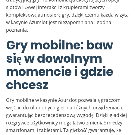
slotów i żywej interakcji z krupierami tworzy
kompleksową atmosferę gry, dzięki czemu każda wizyta
w kasynie Azurslot jest niezapomniana i godna
poznania.
Gry mobilne: baw
się w dowolnym
momencie i gdzie
chcesz
Gry mobilne w kasynie Azurslot pozwalają graczom
wejście do ulubionych gier na różnych urządzeniach,
gwarantując bezprecedensową wygodę. Dzięki gładkiej
rozgrywce użytkownicy mogą łatwo zmieniać między
smartfonami i tabletami. Ta giętkość gwarantuje, że