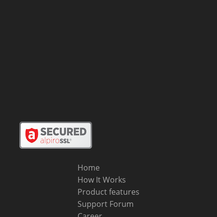
Home
How It Works
Product features
Support Forum
Career