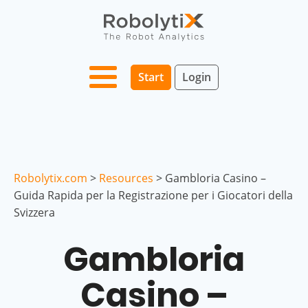
Start
Login
Robolytix.com
>
Resources
>
Gambloria Casino –
Guida Rapida per la Registrazione per i Giocatori della
Svizzera
Gambloria
Casino –