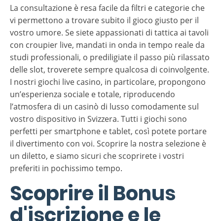
La consultazione è resa facile da filtri e categorie che
vi permettono a trovare subito il gioco giusto per il
vostro umore. Se siete appassionati di tattica ai tavoli
con croupier live, mandati in onda in tempo reale da
studi professionali, o prediligiate il passo più rilassato
delle slot, troverete sempre qualcosa di coinvolgente.
I nostri giochi live casino, in particolare, propongono
un’esperienza sociale e totale, riproducendo
l’atmosfera di un casinò di lusso comodamente sul
vostro dispositivo in Svizzera. Tutti i giochi sono
perfetti per smartphone e tablet, così potete portare
il divertimento con voi. Scoprire la nostra selezione è
un diletto, e siamo sicuri che scoprirete i vostri
preferiti in pochissimo tempo.
Scoprire il Bonus
d'iscrizione e le