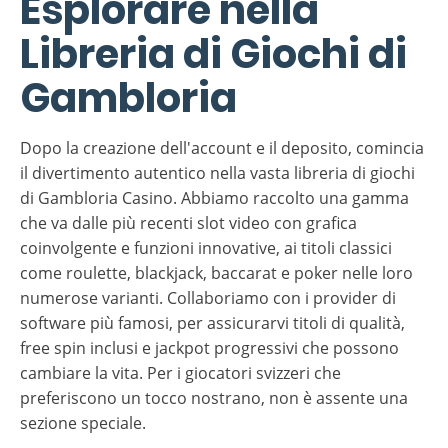
Esplorare nella
Libreria di Giochi di
Gambloria
Dopo la creazione dell'account e il deposito, comincia
il divertimento autentico nella vasta libreria di giochi
di Gambloria Casino. Abbiamo raccolto una gamma
che va dalle più recenti slot video con grafica
coinvolgente e funzioni innovative, ai titoli classici
come roulette, blackjack, baccarat e poker nelle loro
numerose varianti. Collaboriamo con i provider di
software più famosi, per assicurarvi titoli di qualità,
free spin inclusi e jackpot progressivi che possono
cambiare la vita. Per i giocatori svizzeri che
preferiscono un tocco nostrano, non è assente una
sezione speciale.