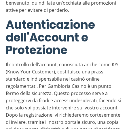
benvenuto, quindi fate un’occhiata alle promozioni
attive per evitare di perderlo.
Autenticazione
dell'Account e
Protezione
Il controllo dell'account, conosciuta anche come KYC
(Know Your Customer), costituisce una prassi
standard e indispensabile nei casinò online
regolamentati. Per Gambloria Casino è un punto
fermo della sicurezza. Questo processo serve a
proteggervi da frodi e accessi indesiderati, facendo sì
che solo voi possiate intervenire sul vostro account.
Dopo la registrazione, vi richiederemo cortesemente
di inviare, tramite il nostro portale sicuro, una copia