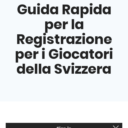
Guida Rapida
per la
Registrazione
per i Giocatori
della Svizzera