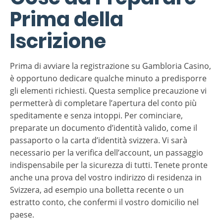
Prima della
Iscrizione
Prima di avviare la registrazione su Gambloria Casino,
è opportuno dedicare qualche minuto a predisporre
gli elementi richiesti. Questa semplice precauzione vi
permetterà di completare l’apertura del conto più
speditamente e senza intoppi. Per cominciare,
preparate un documento d’identità valido, come il
passaporto o la carta d’identità svizzera. Vi sarà
necessario per la verifica dell’account, un passaggio
indispensabile per la sicurezza di tutti. Tenete pronte
anche una prova del vostro indirizzo di residenza in
Svizzera, ad esempio una bolletta recente o un
estratto conto, che confermi il vostro domicilio nel
paese.