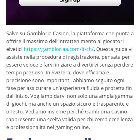
Salve su Gambloria Casino, la piattaforma che punta a
offrire il massimo dell’intrattenimento ai giocatori
elvetici
https://gambloriaa.com/it-ch/
. Questa guida vi
assiste nella procedura di registrazione, pensata per
essere veloce e farvi iniziare a divertirvi senza perdere
tempo prezioso. In Svizzera, dove efficacia e
precisione sono importanti, abbiamo seguito ogni
fase per assicurare un’esperienza fluida e protetta fin
dall’inizio. Vogliamo darvi non solo una ampia gamma
di giochi, ma anche un spazio sicuro e trasparente e
onesto. Vediamo insieme perché Gambloria Casino
rappresenta una scelta valida per chi cerca eccellenza
e professionalità nel gaming online.