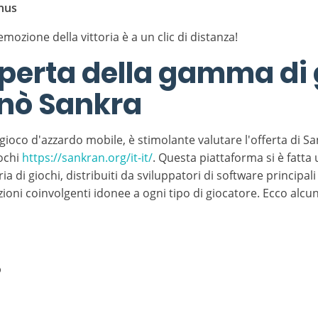
onus
mozione della vittoria è a un clic di distanza!
operta della gamma di 
inò Sankra
gioco d'azzardo mobile, è stimolante valutare l'offerta di S
iochi
https://sankran.org/it-it/
. Questa piattaforma si è fatt
ia di giochi, distribuiti da sviluppatori di software principali
oni coinvolgenti idonee a ogni tipo di giocatore. Ecco alcuni
o