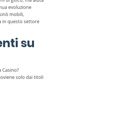
ni di gioco, ma aiuta
inua evoluzione
sinò mobili,
a in questo settore
enti su
ra Casino?
viene solo dai titoli