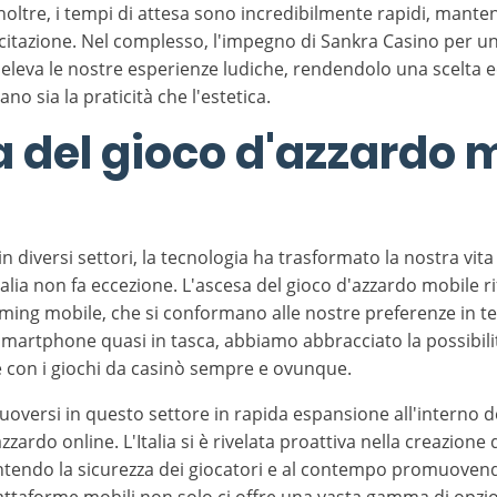
Inoltre, i tempi di attesa sono incredibilmente rapidi, mante
citazione. Nel complesso, l'impegno di Sankra Casino per u
à eleva le nostre esperienze ludiche, rendendolo una scelta e
no sia la praticità che l'estetica.
a del gioco d'azzardo m
 diversi settori, la tecnologia ha trasformato la nostra vita 
alia non fa eccezione. L'ascesa del gioco d'azzardo mobile ri
ming mobile, che si conformano alle nostre preferenze in t
i smartphone quasi in tasca, abbiamo abbracciato la possibili
con i giochi da casinò sempre e ovunque.
muoversi in questo settore in rapida espansione all'interno
azzardo online. L'Italia si è rivelata proattiva nella creazion
tendo la sicurezza dei giocatori e al contempo promuovend