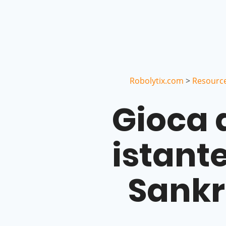
Robolytix.com
>
Resourc
Gioca 
istante
Sankra