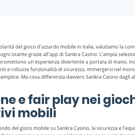
larità del gioco d'azzardo mobile in Italia, valutiamo la com
ogni istante grazie all'app di Sankra Casino. L'ampia selezion
va promettono un'esperienza divertente a portata di mano. Ino
ti e robuste funzionalità di sicurezza, immergersi nel mon
semplice. Ma cosa differenzia davvero Sankra Casino dagli a
ne e fair play nei gioc
ivi mobili
o del gioco mobile su Sankra Casino, la sicurezza e l'equit