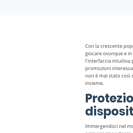
Con la crescente popo
giocare ovunque e in 
l'interfaccia intuiti
promozioni interessan
non è mai stato così 
insieme.
Protezio
disposit
Immergendoci nel mond