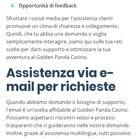
Opportunità di feedback
Sfruttare i social media per l'assistenza clienti
promuove un clima di chiarezza e collegamento.
Quindi, che tu abbia una domanda o voglia
semplicemente interagire, siamo qui sulle tue reti
scelte per darti supporto e ottimizzare la tua
avventura al Golden Panda Casino.
Assistenza via e-
mail per richieste
Quando abbiamo domande o bisogno di supporto,
l'email è un'scelta affidabile al Golden Panda Casino.
Possiamo aspettarci riscontri veloci e processi
trasparenti che ci guideranno nelle nostre domande.
Inoltre, grazie al assistenza multilingue, tutti possono