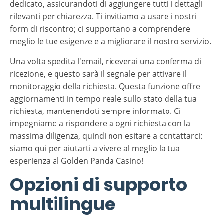
dedicato, assicurandoti di aggiungere tutti i dettagli
rilevanti per chiarezza. Ti invitiamo a usare i nostri
form di riscontro; ci supportano a comprendere
meglio le tue esigenze e a migliorare il nostro servizio.
Una volta spedita l'email, riceverai una conferma di
ricezione, e questo sarà il segnale per attivare il
monitoraggio della richiesta. Questa funzione offre
aggiornamenti in tempo reale sullo stato della tua
richiesta, mantenendoti sempre informato. Ci
impegniamo a rispondere a ogni richiesta con la
massima diligenza, quindi non esitare a contattarci:
siamo qui per aiutarti a vivere al meglio la tua
esperienza al Golden Panda Casino!
Opzioni di supporto
multilingue