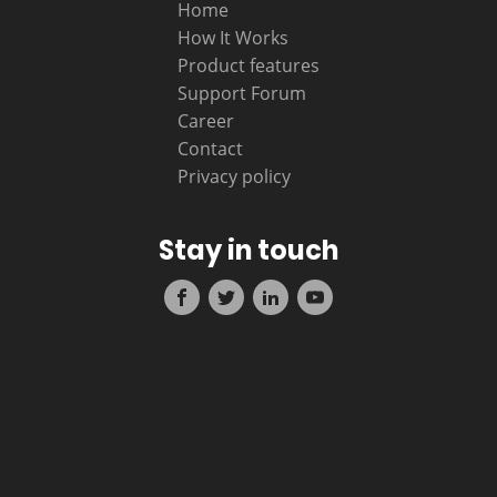
Contact
Privacy policy
Stay in touch