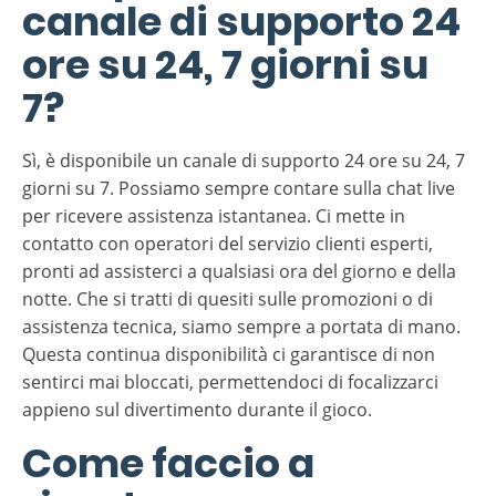
canale di supporto 24
ore su 24, 7 giorni su
7?
Sì, è disponibile un canale di supporto 24 ore su 24, 7
giorni su 7. Possiamo sempre contare sulla chat live
per ricevere assistenza istantanea. Ci mette in
contatto con operatori del servizio clienti esperti,
pronti ad assisterci a qualsiasi ora del giorno e della
notte. Che si tratti di quesiti sulle promozioni o di
assistenza tecnica, siamo sempre a portata di mano.
Questa continua disponibilità ci garantisce di non
sentirci mai bloccati, permettendoci di focalizzarci
appieno sul divertimento durante il gioco.
Come faccio a