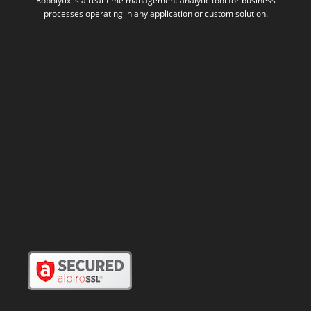
Robolytix is a real-time management analytic tool for business
processes operating in any application or custom solution.
Home
How It Works
Product features
Support Forum
Career