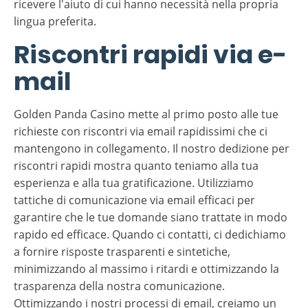
ricevere l'aiuto di cui hanno necessità nella propria
lingua preferita.
Riscontri rapidi via e-
mail
Golden Panda Casino mette al primo posto alle tue
richieste con riscontri via email rapidissimi che ci
mantengono in collegamento. Il nostro dedizione per
riscontri rapidi mostra quanto teniamo alla tua
esperienza e alla tua gratificazione. Utilizziamo
tattiche di comunicazione via email efficaci per
garantire che le tue domande siano trattate in modo
rapido ed efficace. Quando ci contatti, ci dedichiamo
a fornire risposte trasparenti e sintetiche,
minimizzando al massimo i ritardi e ottimizzando la
trasparenza della nostra comunicazione.
Ottimizzando i nostri processi di email, creiamo un