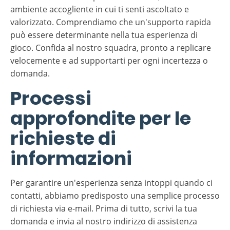
ambiente accogliente in cui ti senti ascoltato e
valorizzato. Comprendiamo che un'supporto rapida
può essere determinante nella tua esperienza di
gioco. Confida al nostro squadra, pronto a replicare
velocemente e ad supportarti per ogni incertezza o
domanda.
Processi
approfondite per le
richieste di
informazioni
Per garantire un'esperienza senza intoppi quando ci
contatti, abbiamo predisposto una semplice processo
di richiesta via e-mail. Prima di tutto, scrivi la tua
domanda e invia al nostro indirizzo di assistenza