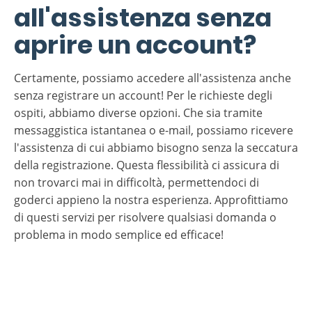
all'assistenza senza
aprire un account?
Certamente, possiamo accedere all'assistenza anche
senza registrare un account! Per le richieste degli
ospiti, abbiamo diverse opzioni. Che sia tramite
messaggistica istantanea o e-mail, possiamo ricevere
l'assistenza di cui abbiamo bisogno senza la seccatura
della registrazione. Questa flessibilità ci assicura di
non trovarci mai in difficoltà, permettendoci di
goderci appieno la nostra esperienza. Approfittiamo
di questi servizi per risolvere qualsiasi domanda o
problema in modo semplice ed efficace!