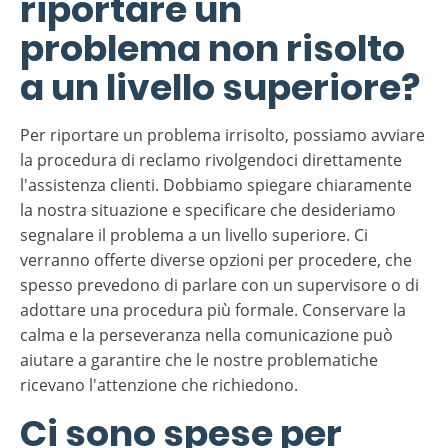
riportare un
problema non risolto
a un livello superiore?
Per riportare un problema irrisolto, possiamo avviare
la procedura di reclamo rivolgendoci direttamente
l'assistenza clienti. Dobbiamo spiegare chiaramente
la nostra situazione e specificare che desideriamo
segnalare il problema a un livello superiore. Ci
verranno offerte diverse opzioni per procedere, che
spesso prevedono di parlare con un supervisore o di
adottare una procedura più formale. Conservare la
calma e la perseveranza nella comunicazione può
aiutare a garantire che le nostre problematiche
ricevano l'attenzione che richiedono.
Ci sono spese per