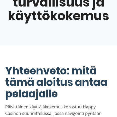
turvallisuus ja
käyttökokemus
Yhteenveto: mitä
tämä aloitus antaa
pelaajalle
Päivittäinen käyttäjäkokemus korostuu Happy
Casinon suunnittelussa, jossa navigointi pyritään