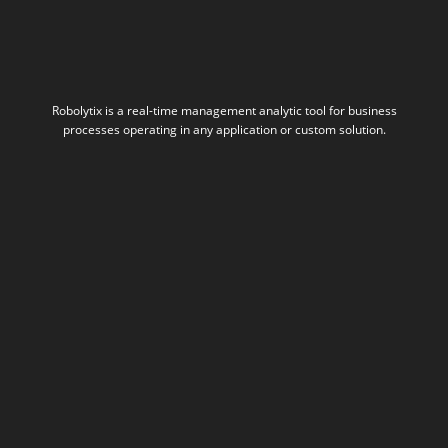
Robolytix is a real-time management analytic tool for business
processes operating in any application or custom solution.