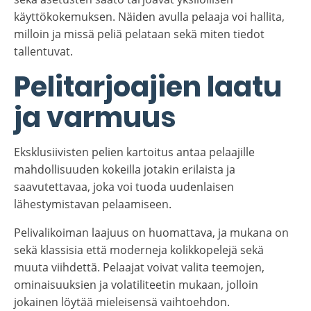
käyttökokemuksen. Näiden avulla pelaaja voi hallita,
milloin ja missä peliä pelataan sekä miten tiedot
tallentuvat.
Pelitarjoajien laatu
ja varmuus
Eksklusiivisten pelien kartoitus antaa pelaajille
mahdollisuuden kokeilla jotakin erilaista ja
saavutettavaa, joka voi tuoda uudenlaisen
lähestymistavan pelaamiseen.
Pelivalikoiman laajuus on huomattava, ja mukana on
sekä klassisia että moderneja kolikkopelejä sekä
muuta viihdettä. Pelaajat voivat valita teemojen,
ominaisuuksien ja volatiliteetin mukaan, jolloin
jokainen löytää mieleisensä vaihtoehdon.