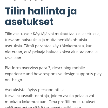
Tilin hallinta ja
asetukset
Tilin asetukset: Käyttäjä voi mukauttaa kieliasetuksia,
turvaominaisuuksia ja muita henkilökohtaisia
asetuksia. Tämä parantaa käyttökokemusta, kun
oletetaan, että pelaaja haluaa kokea alustaa omalla
tavallaan.
Platform overview para 3, describing mobile
experience and how responsive design supports play
on the go.
Asetuksista löytyy personointi- ja
turvallisuusvaihtoehtoja, joiden avulla pelaaja voi
muokata kokemustaan. Oma profiili, muistutukset
sekä asetusten säätö tarjoavat yksilöllisen