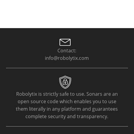
Contact:
info@robolytix.com
Robolytix is strictly safe to use. Sonars are an
open source code which enables you to use
them literally in any platform and guarantees
complete security and transparency.