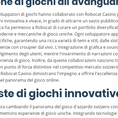
one di giochi all'avangua
viluppatori di giochi hanno collaborato con Robocat Casino
hi innovativa e vivace, in grado di attrarre un vasto pubblic
ica ha permesso a Robocat di curare un portfolio diversificat
oderne e meccaniche di gioco uniche. Ogni sviluppatore ap
iche, garantendo una ricca varietà di temi e stili, dalle slot 
enze con croupier dal vivo. L'integrazione di grafica e soun
olgimento degli utenti, mentre l'inserimento di narrazioni co
erienza di gioco. Inoltre, da queste collaborazioni nascono tit
punto di forza distintivo nel competitivo mercato svizzero. I
i Robocat Casino dimostrano l'impegno a offrire l'eccellenza 
el panorama del gioco online.
te di giochi innovativ
ta cambiando il panorama del gioco d'azzardo svizzero con i