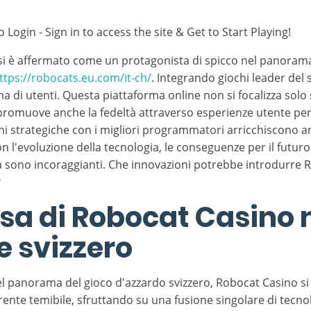
i è affermato come un protagonista di spicco nel panorama
ttps://robocats.eu.com/it-ch/
. Integrando giochi leader del s
di utenti. Questa piattaforma online non si focalizza solo 
 promuove anche la fedeltà attraverso esperienze utente per
ni strategiche con i migliori programmatori arricchiscono an
n l'evoluzione della tecnologia, le conseguenze per il futur
ra sono incoraggianti. Che innovazioni potrebbe introdurre 
?
sa di Robocat Casino 
e svizzero
el panorama del gioco d'azzardo svizzero, Robocat Casino si