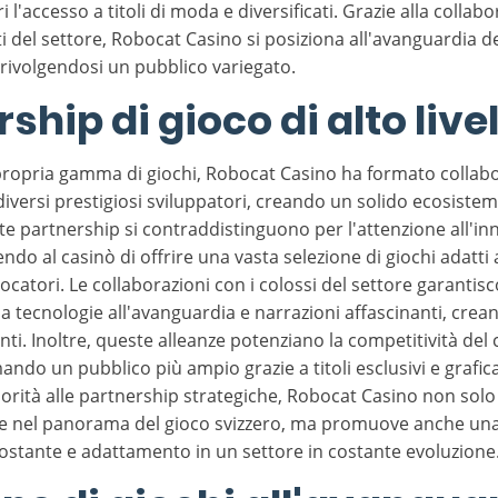
on solo ampliano l'innovativa selezione di giochi del casinò
i l'accesso a titoli di moda e diversificati. Grazie alla collab
ti del settore, Robocat Casino si posiziona all'avanguardia 
 rivolgendosi un pubblico variegato.
ship di gioco di alto live
propria gamma di giochi, Robocat Casino ha formato collabo
iversi prestigiosi sviluppatori, creando un solido ecosistem
te partnership si contraddistinguono per l'attenzione all'in
ndo al casinò di offrire una vasta selezione di giochi adatti 
ocatori. Le collaborazioni con i colossi del settore garanti
 a tecnologie all'avanguardia e narrazioni affascinanti, cre
ti. Inoltre, queste alleanze potenziano la competitività del 
ndo un pubblico più ampio grazie a titoli esclusivi e grafic
iorità alle partnership strategiche, Robocat Casino non solo
e nel panorama del gioco svizzero, ma promuove anche una
stante e adattamento in un settore in costante evoluzione