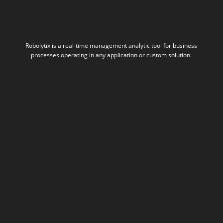
Robolytix is a real-time management analytic tool for business
processes operating in any application or custom solution.