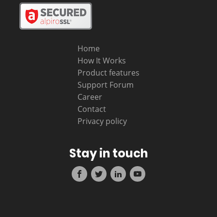
Home
How It Works
Product features
Support Forum
Career
Contact
Privacy policy
Stay in touch