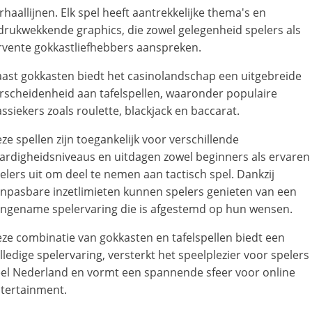
 levendige casinoscene biedt een duizelingwekkende
rscheidenheid aan gokkasten, variërend van klassieke
uitautomaten tot boeiende videoslots met betoverende
rhaallijnen. Elk spel heeft aantrekkelijke thema's en
drukwekkende graphics, die zowel gelegenheid spelers als
rvente gokkastliefhebbers aanspreken.
ast gokkasten biedt het casinolandschap een uitgebreide
rscheidenheid aan tafelspellen, waaronder populaire
assiekers zoals roulette, blackjack en baccarat.
ze spellen zijn toegankelijk voor verschillende
ardigheidsniveaus en uitdagen zowel beginners als ervaren
elers uit om deel te nemen aan tactisch spel. Dankzij
npasbare inzetlimieten kunnen spelers genieten van een
ngename spelervaring die is afgestemd op hun wensen.
ze combinatie van gokkasten en tafelspellen biedt een
lledige spelervaring, versterkt het speelplezier voor spelers 