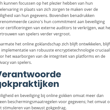
or niet-geautoriseerde gebruikers.
t beveiligingsniveau creëert vertrouwen, waardoor spelers
ch kunnen focussen op het plezier hebben van hun
elervaring in plaats van zich zorgen te maken over de
iligheid van hun gegevens. Bovendien benadrukken
renommeerde casino's hun commitment aan beveiliging
or certificeringen van externe auditors te verkrijgen, wat he
rtrouwen van spelers verder vergroot.
armate het online goklandschap zich blijft ontwikkelen, blijf
 implementatie van robuuste encryptietechnologie cruciaal
or het waarborgen van de integriteit van platforms en de
ivacy van spelers.
Verantwoorde
gokpraktijken