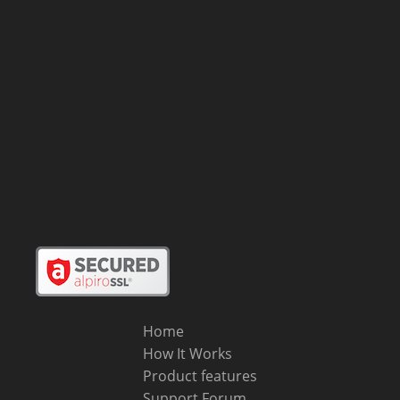
Robolytix is a real-time management analytic tool for business
processes operating in any application or custom solution.
Home
How It Works
Product features
Support Forum