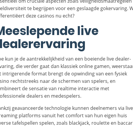
nussen, streven deze websites ernaar de totale ervaring te
rbeteren. Met zoveel beschikbare keuzes is het echter
sentieel om cruciale aspecten zoals veiligheidsmaatregelen
eldiversiteit te begrijpen voor een geslaagde gokervaring. 
fferentiëert deze casinos nu echt?
Meeslepende live
dealerervaring
e kun je de aantrekkelijkheid van een boeiende live dealer-
varing, die verder gaat dan klassiek online gamen, weerstaa
t intrigerende format brengt de opwinding van een fysiek
sino rechtstreeks naar de schermen van spelers, en
mbineert de sensatie van realtime interactie met
ofessionele dealers en medespelers.
nkzij geavanceerde technologie kunnen deelnemers via live