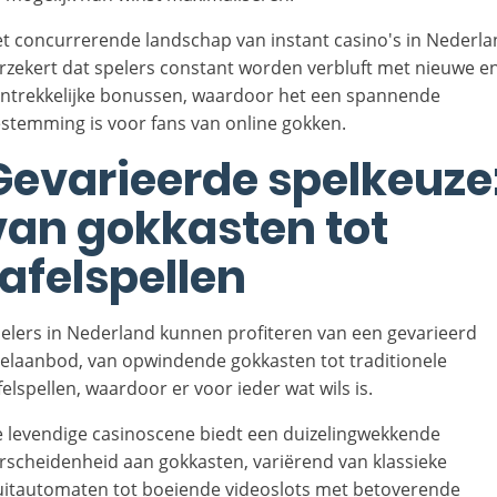
e de spelervaring verrijken. Door van deze bonussen gebrui
 maken, kunnen spelers hun speelmogelijkheden uitbreiden
 mogelijk hun winst maximaliseren.
t concurrerende landschap van instant casino's in Nederla
rzekert dat spelers constant worden verbluft met nieuwe e
ntrekkelijke bonussen, waardoor het een spannende
stemming is voor fans van online gokken.
Gevarieerde spelkeuze
van gokkasten tot
tafelspellen
elers in Nederland kunnen profiteren van een gevarieerd
elaanbod, van opwindende gokkasten tot traditionele
felspellen, waardoor er voor ieder wat wils is.