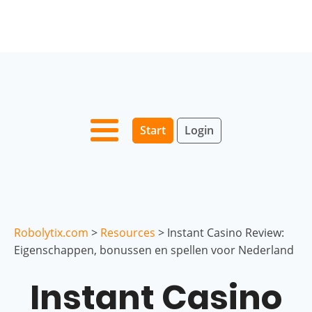
Start
Login
Robolytix.com
>
Resources
>
Instant Casino Review:
Eigenschappen, bonussen en spellen voor Nederland