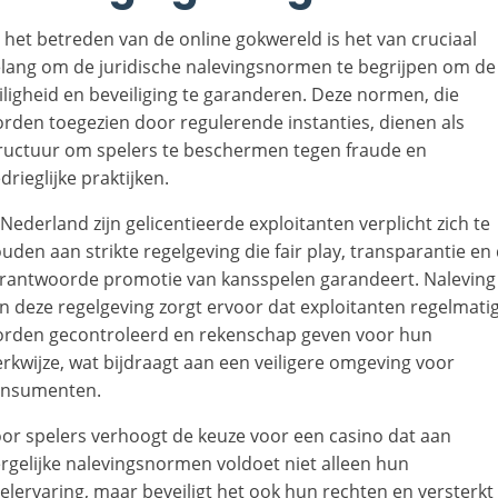
Normen voor naleving
van regelgeving
j het betreden van de online gokwereld is het van cruciaal
lang om de juridische nalevingsnormen te begrijpen om de
iligheid en beveiliging te garanderen. Deze normen, die
rden toegezien door regulerende instanties, dienen als
ructuur om spelers te beschermen tegen fraude en
drieglijke praktijken.
 Nederland zijn gelicentieerde exploitanten verplicht zich te
uden aan strikte regelgeving die fair play, transparantie en
rantwoorde promotie van kansspelen garandeert. Naleving
n deze regelgeving zorgt ervoor dat exploitanten regelmati
rden gecontroleerd en rekenschap geven voor hun
rkwijze, wat bijdraagt aan een veiligere omgeving voor
nsumenten.