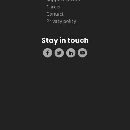
Career
Contact
Privacy policy
Stay in touch