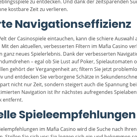
eblingsspiele zu entdecken. Und dank der zeitsparenden S
hne kostbare Zeit zu verlieren.
te Navigationseffizienz
elt der Casinospiele eintauchen, kann die schiere Auswahl 
Mit den aktuellen, verbesserten Filtern im Mafia Casino ver
n ganz neues Spielerlebnis. Dank der verbesserten Navigatio
andumdrehen – egal ob Sie Lust auf Poker, Spielautomaten o
len gehört der Vergangenheit an; filtern Sie jetzt probleml
iv und entdecken Sie verborgene Schätze in Sekundenschnell
part nicht nur Zeit, sondern steigert auch die Spannung b
timierten Navigation ist Ihr nächstes aufregendes Spielabe
k entfernt.
elle Spieleempfehlungen
ielempfehlungen im Mafia Casino wird die Suche nach Ihren L
Stellen Sie sich vor: Sie loggen sich ein und bekommen sofo