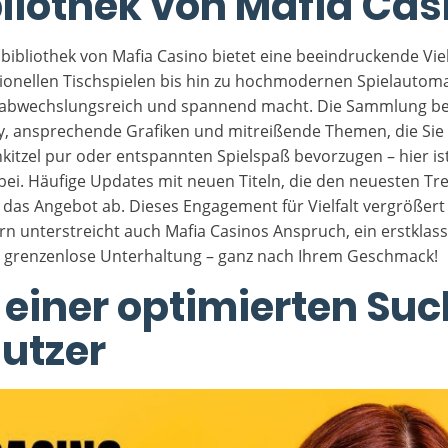
bliothek von Mafia Cas
ibliothek von Mafia Casino bietet eine beeindruckende Vielf
tionellen Tischspielen bis hin zu hochmodernen Spielautomat
is abwechslungsreich und spannend macht. Die Sammlung be
, ansprechende Grafiken und mitreißende Themen, die Sie 
kitzel pur oder entspannten Spielspaß bevorzugen – hier ist
i. Häufige Updates mit neuen Titeln, die den neuesten Tr
das Angebot ab. Dieses Engagement für Vielfalt vergrößert 
n unterstreicht auch Mafia Casinos Anspruch, ein erstklassi
e grenzenlose Unterhaltung – ganz nach Ihrem Geschmack!
 einer optimierten Suc
utzer