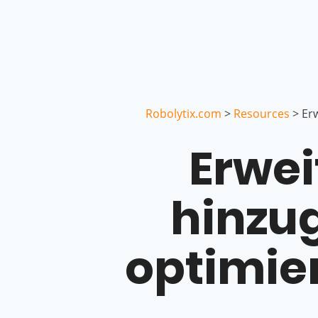
Robolytix.com
>
Resources
>
Erw
Erwei
hinzug
optimier