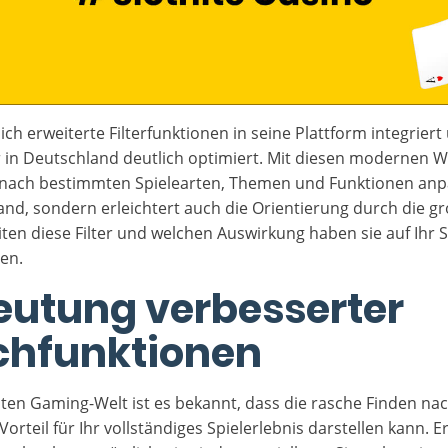
ich erweiterte Filterfunktionen in seine Plattform integriert
r in Deutschland deutlich optimiert. Mit diesen modernen
e nach bestimmten Spielearten, Themen und Funktionen anp
nd, sondern erleichtert auch die Orientierung durch die gr
ten diese Filter und welchen Auswirkung haben sie auf Ihr S
en.
eutung verbesserter
chfunktionen
nten Gaming-Welt ist es bekannt, dass die rasche Finden na
orteil für Ihr vollständiges Spielerlebnis darstellen kann. E