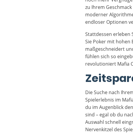
zu Ihrem Geschmack u
moderner Algorithmen 
endloser Optionen ve
Stattdessen erleben S
Sie Poker mit hohen 
maßgeschneidert und e
fühlen sich so einge
revolutioniert Mafia C
Zeitspa
Die Suche nach Ihrem 
Spielerlebnis im Maf
du im Augenblick den 
sind – egal ob du nac
Auswahl schnell eing
Nervenkitzel des Spie