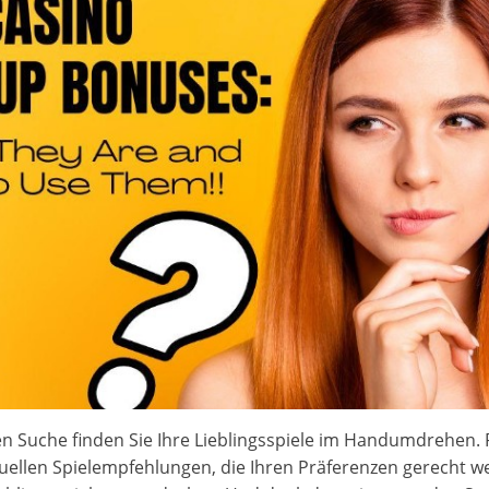
n Suche finden Sie Ihre Lieblingsspiele im Handumdrehen. P
iduellen Spielempfehlungen, die Ihren Präferenzen gerecht 