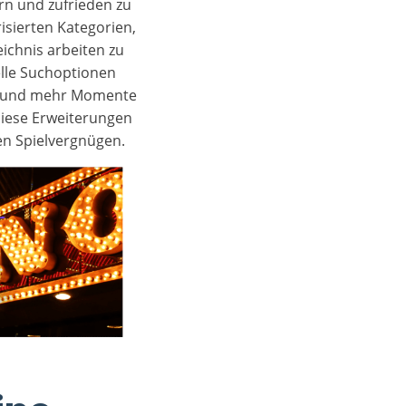
ern und zufrieden zu
risierten Kategorien,
ichnis arbeiten zu
elle Suchoptionen
en und mehr Momente
diese Erweiterungen
den Spielvergnügen.