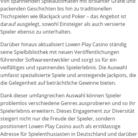
Von spannenden Spielautomaten mit brillanter Grafik und
packenden Geschichten bis hin zu traditionellen
Tischspielen wie Blackjack und Poker – das Angebot ist
darauf ausgelegt, sowohl Einsteiger als auch versierte
Spieler ebenso zu unterhalten.
Darüber hinaus aktualisiert Lowen Play Casino ständig
seine Spielbibliothek mit neuen Veröffentlichungen
führender Softwareentwickler und sorgt so für ein
vielfältiges und spannendes Spielerlebnis. Die Auswahl
umfasst spezialisierte Spiele und ansteigende Jackpots, die
die Gelegenheit auf beträchtliche Gewinne bieten.
Dank dieser umfangreichen Auswahl können Spieler
problemlos verschiedene Genres ausprobieren und so ihr
Spielerlebnis erweitern. Dieses Engagement zur Diversität
steigert nicht nur die Freude der Spieler, sondern
positioniert Lowen Play Casino auch als erstklassige
Adresse für Spielenthusiasten in Deutschland und darüber