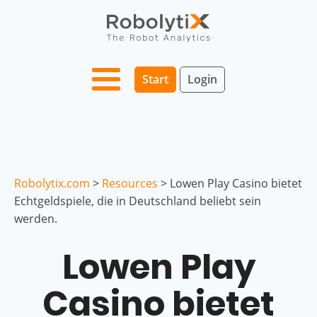
Start
Login
Robolytix.com
>
Resources
>
Lowen Play Casino bietet
Echtgeldspiele, die in Deutschland beliebt sein
werden.
Lowen Play
Casino bietet