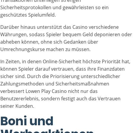
Transaktionen unterliegen strengen
Sicherheitsprotokollen und gewährleisten so ein
geschütztes Spielumfeld.
Darüber hinaus unterstützt das Casino verschiedene
Währungen, sodass Spieler bequem Geld deponieren oder
abheben können, ohne sich Gedanken über
Umrechnungskurse machen zu müssen.
In Zeiten, in denen Online-Sicherheit höchste Priorität hat,
können Spieler darauf vertrauen, dass ihre Finanzdaten
sicher sind. Durch die Priorisierung unterschiedlicher
Zahlungsmethoden und Sicherheitsmaßnahmen
verbessert Lowen Play Casino nicht nur das
Benutzererlebnis, sondern festigt auch das Vertrauen
seiner Kunden.
Boni und