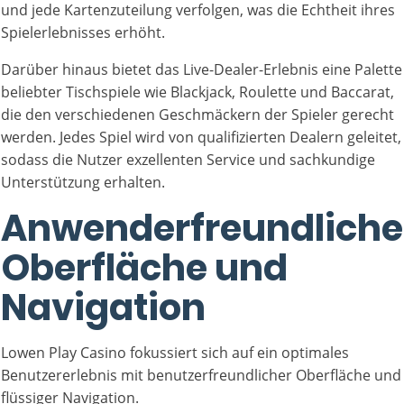
und jede Kartenzuteilung verfolgen, was die Echtheit ihres
Spielerlebnisses erhöht.
Darüber hinaus bietet das Live-Dealer-Erlebnis eine Palette
beliebter Tischspiele wie Blackjack, Roulette und Baccarat,
die den verschiedenen Geschmäckern der Spieler gerecht
werden. Jedes Spiel wird von qualifizierten Dealern geleitet,
sodass die Nutzer exzellenten Service und sachkundige
Unterstützung erhalten.
Anwenderfreundliche
Oberfläche und
Navigation
Lowen Play Casino fokussiert sich auf ein optimales
Benutzererlebnis mit benutzerfreundlicher Oberfläche und
flüssiger Navigation.