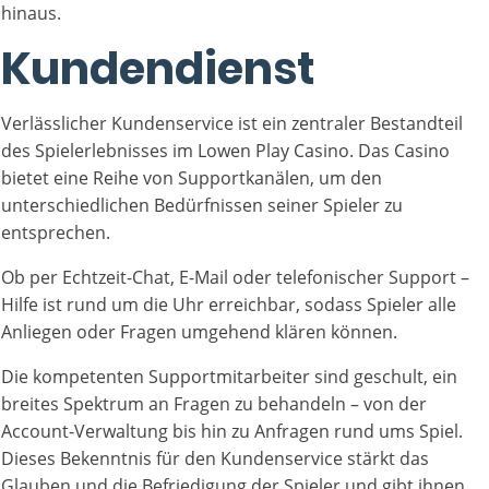
hinaus.
Kundendienst
Verlässlicher Kundenservice ist ein zentraler Bestandteil
des Spielerlebnisses im Lowen Play Casino. Das Casino
bietet eine Reihe von Supportkanälen, um den
unterschiedlichen Bedürfnissen seiner Spieler zu
entsprechen.
Ob per Echtzeit-Chat, E-Mail oder telefonischer Support –
Hilfe ist rund um die Uhr erreichbar, sodass Spieler alle
Anliegen oder Fragen umgehend klären können.
Die kompetenten Supportmitarbeiter sind geschult, ein
breites Spektrum an Fragen zu behandeln – von der
Account-Verwaltung bis hin zu Anfragen rund ums Spiel.
Dieses Bekenntnis für den Kundenservice stärkt das
Glauben und die Befriedigung der Spieler und gibt ihnen