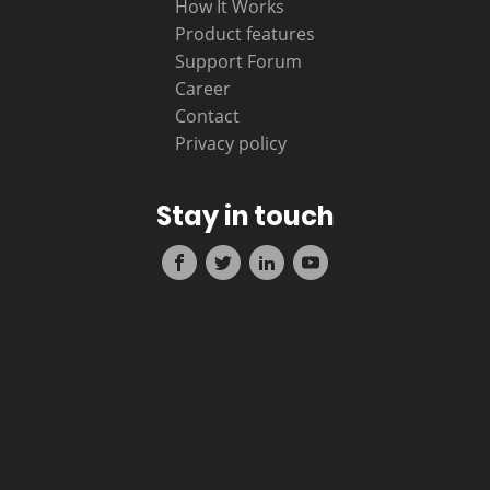
Support Forum
Career
Contact
Privacy policy
Stay in touch