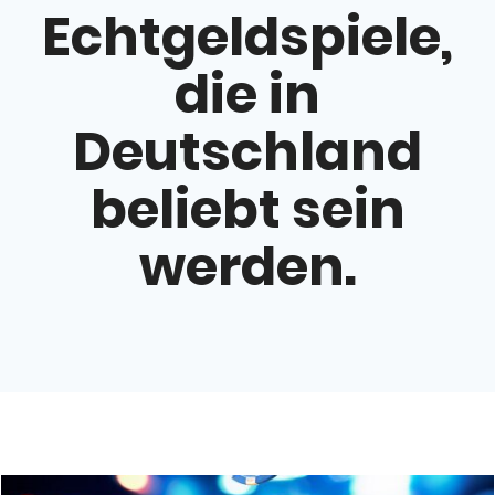
Echtgeldspiele,
die in
Deutschland
beliebt sein
werden.