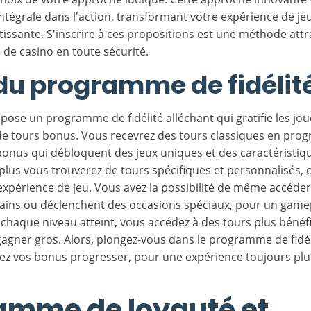
tégrale dans l'action, transformant votre expérience de je
tissante. S'inscrire à ces propositions est une méthode attr
 de casino en toute sécurité.
du programme de fidélit
pose un programme de fidélité alléchant qui gratifie les jo
de tours bonus. Vous recevrez des tours classiques en prog
bonus qui débloquent des jeux uniques et des caractéristiq
 plus vous trouverez de tours spécifiques et personnalisés, 
expérience de jeu. Vous avez la possibilité de même accéder
gains ou déclenchent des occasions spéciaux, pour un game
À chaque niveau atteint, vous accédez à des tours plus bénéf
agner gros. Alors, plongez-vous dans le programme de fidél
ez vos bonus progresser, pour une expérience toujours plus
amme de loyauté et