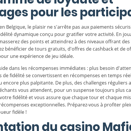
ages pour les particip
en Belgique, le plaisir ne s'arrête pas aux paiements sécuri
élité dynamique conçu pour gratifier votre activité. En jou
masserez des points et atteindrez à des niveaux offrant des
ez bénéficier de tours gratuits, d'offres de cashback et de o
our une expérience de jeu idéale.
side dans les récompenses immédiates : plus besoin d'atte
ts de fidélité se convertissent en récompenses en temps rée
u encore plus palpitante. De plus, des challenges réguliers 
chants vous attendent, pour un suspense toujours plus cap
votre fidélité et vous assure que chaque tour et chaque mi
récompenses exceptionnelles. Préparez-vous à profiter ple
ueur fidèle !
ntation du casino Mafi