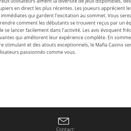
ux utilisateurs aiment la diversité de jeux disponibles, des
upiers en direct les plus récentes. Les joueurs apprécient l
x immédiates qui gardent l'excitation au sommet. Vous sere
rendre comment les débutants se trouvent reçus par un éq
 de se lancer facilement dans l'activité. Les avis évoquent f
antes qui améliorent leur expérience complète. En somme,
e stimulant et des atouts exceptionnels, le Mafia Casino se
tilisateurs passionnés comme vous.
Contact: