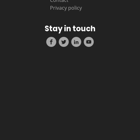
Contact
Privacy policy
Stay in touch