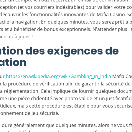
éception (et vos courriers indésirables) pour valider votre 
découvrir les fonctionnalités innovantes de Mafia Casino. S
facile la navigation. En quelques minutes, vous serez prêt à
s et à bénéficier de bonus exceptionnels. N'attendez plus ! 
ncez à jouer !
ation des exigences de
ation
sur
https://en.wikipedia.org/wiki/Gambling_in_India
Mafia Ca
 la procédure de vérification afin de garantir la sécurité d
la réglementation. Cela implique de fournir quelques docu
e une pièce d'identité avec photo valide et un justificatif d
stidieux, mais cette procédure est établie pour vous sécuris
ronnement de jeu sécurisé.
ne dure généralement que quelques minutes, alors ne vous fai