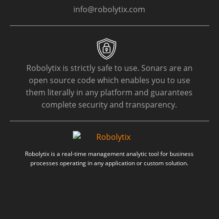
info@robolytix.com
Robolytix is strictly safe to use. Sonars are an
open source code which enables you to use
them literally in any platform and guarantees
complete security and transparency.
Robolytix is a real-time management analytic tool for business
processes operating in any application or custom solution.