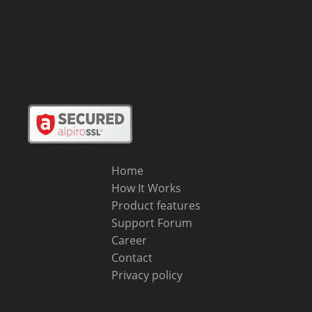
Home
How It Works
Product features
Support Forum
Career
Contact
Privacy policy