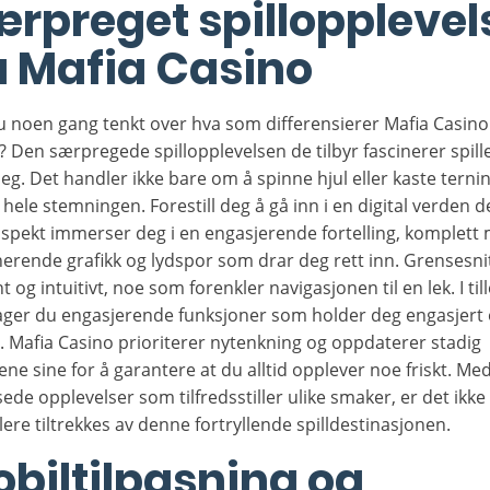
rpreget spillopplevel
 Mafia Casino
u noen gang tenkt over hva som differensierer Mafia Casino
 Den særpregede spillopplevelsen de tilbyr fascinerer spill
g. Det handler ikke bare om å spinne hjul eller kaste terni
 hele stemningen. Forestill deg å gå inn i en digital verden d
aspekt immerser deg i en engasjerende fortelling, komplett
erende grafikk og lydspor som drar deg rett inn. Grensesnit
t og intuitivt, noe som forenkler navigasjonen til en lek. I til
ger du engasjerende funksjoner som holder deg engasjert 
. Mafia Casino prioriterer nytenkning og oppdaterer stadig
ene sine for å garantere at du alltid opplever noe friskt. Me
sede opplevelser som tilfredsstiller ulike smaker, er det ikke
llere tiltrekkes av denne fortryllende spilldestinasjonen.
biltilpasning og