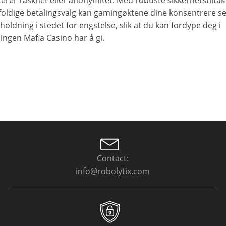
oldige betalingsvalg kan gamingøktene dine konsentrere s
oldning i stedet for engstelse, slik at du kan fordype deg i
ngen Mafia Casino har å gi.
Contact:
info@robolytix.com