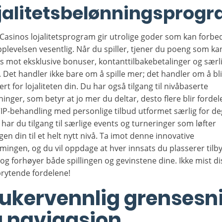
jalitetsbelønningsprog
 Casinos lojalitetsprogram gir utrolige goder som kan forbe
pplevelsen vesentlig. Når du spiller, tjener du poeng som ka
s mot eksklusive bonuser, kontanttilbakebetalinger og særl
. Det handler ikke bare om å spille mer; det handler om å bli
rt for lojaliteten din. Du har også tilgang til nivåbaserte
inger, som betyr at jo mer du deltar, desto flere blir fordel
IP-behandling med personlige tilbud utformet særlig for deg
g har du tilgang til særlige events og turneringer som løfter
ngen din til et helt nytt nivå. Ta imot denne innovative
mingen, og du vil oppdage at hver innsats du plasserer tilb
 og forhøyer både spillingen og gevinstene dine. Ikke mist di
rytende fordelene!
ukervennlig grensesni
 navigasjon