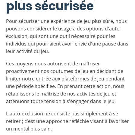
plus sécurisée
Pour sécuriser une expérience de jeu plus sûre, nous
pouvons considérer le usage à des options d'auto-
exclusion, qui sont une outil nécessaire pour les
individus qui pourraient avoir envie d'une pause dans
leur activité du jeu.
Ces moyens nous autorisent de maîtriser
proactivement nos coutumes de jeu en décidant de
limiter notre entrée aux plateformes de jeu pendant
une période spécifiée. En prenant cette action, nous
rétablissons le maîtrise de nos activités de jeu et
atténuons toute tension à s'engager dans le jeu.
L'auto-exclusion ne consiste pas simplement à se
retirer ; c'est une approche réfléchie visant à favoriser
un mental plus sain.