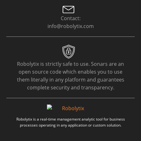
Contact:
info@robolytix.com
Robolytix is strictly safe to use. Sonars are an
open source code which enables you to use
them literally in any platform and guarantees
complete security and transparency.
Robolytix is a real-time management analytic tool for business
processes operating in any application or custom solution.