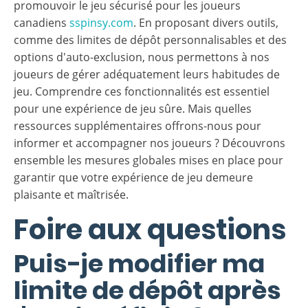
promouvoir le jeu sécurisé pour les joueurs
canadiens
sspinsy.com
. En proposant divers outils,
comme des limites de dépôt personnalisables et des
options d'auto-exclusion, nous permettons à nos
joueurs de gérer adéquatement leurs habitudes de
jeu. Comprendre ces fonctionnalités est essentiel
pour une expérience de jeu sûre. Mais quelles
ressources supplémentaires offrons-nous pour
informer et accompagner nos joueurs ? Découvrons
ensemble les mesures globales mises en place pour
garantir que votre expérience de jeu demeure
plaisante et maîtrisée.
Foire aux questions
Puis-je modifier ma
limite de dépôt après