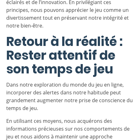
éclairés et de l’innovation. En privilégiant ces
principes, nous pouvons apprécier le jeu comme un
divertissement tout en préservant notre intégrité et
notre bien-être.
Retour à la réalité :
Rester attentif de
son temps de jeu
Dans notre exploration du monde du jeu en ligne,
incorporer des alertes dans notre habitude peut
grandement augmenter notre prise de conscience du
temps de jeu.
En utilisant ces moyens, nous acquérons des
informations précieuses sur nos comportements de
jeu et nous aidons à maintenir une approche