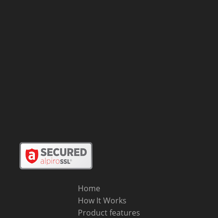
Home
How It Works
Product features