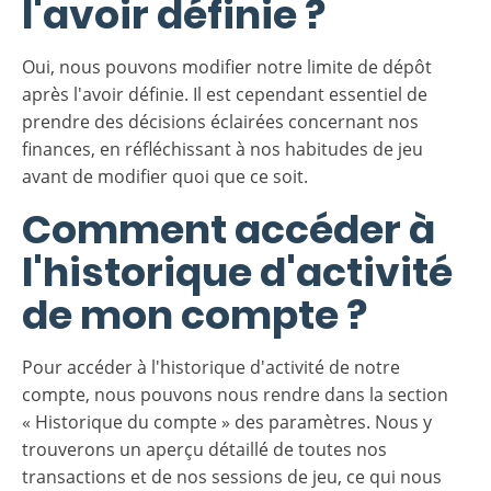
l'avoir définie ?
Oui, nous pouvons modifier notre limite de dépôt
après l'avoir définie. Il est cependant essentiel de
prendre des décisions éclairées concernant nos
finances, en réfléchissant à nos habitudes de jeu
avant de modifier quoi que ce soit.
Comment accéder à
l'historique d'activité
de mon compte ?
Pour accéder à l'historique d'activité de notre
compte, nous pouvons nous rendre dans la section
« Historique du compte » des paramètres. Nous y
trouverons un aperçu détaillé de toutes nos
transactions et de nos sessions de jeu, ce qui nous