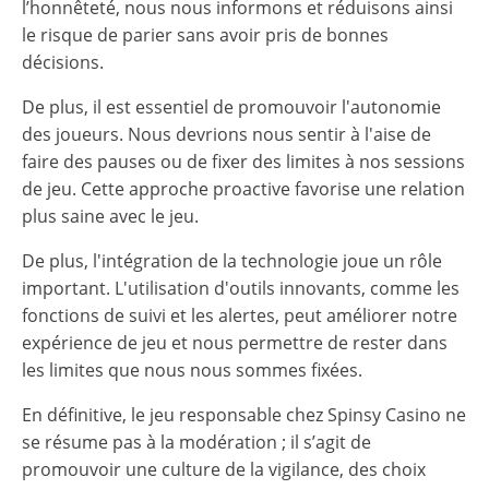
l’honnêteté, nous nous informons et réduisons ainsi
le risque de parier sans avoir pris de bonnes
décisions.
De plus, il est essentiel de promouvoir l'autonomie
des joueurs. Nous devrions nous sentir à l'aise de
faire des pauses ou de fixer des limites à nos sessions
de jeu. Cette approche proactive favorise une relation
plus saine avec le jeu.
De plus, l'intégration de la technologie joue un rôle
important. L'utilisation d'outils innovants, comme les
fonctions de suivi et les alertes, peut améliorer notre
expérience de jeu et nous permettre de rester dans
les limites que nous nous sommes fixées.
En définitive, le jeu responsable chez Spinsy Casino ne
se résume pas à la modération ; il s’agit de
promouvoir une culture de la vigilance, des choix