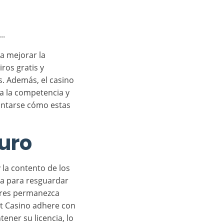
a mejorar la
ros gratis y
s. Además, el casino
a la competencia y
untarse cómo estas
guro
la contento de los
ia para resguardar
dores permanezca
at Casino adhere con
ener su licencia, lo