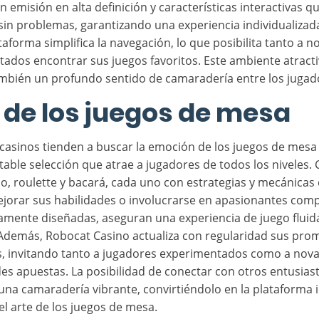
emisión en alta definición y características interactivas q
sin problemas, garantizando una experiencia individualizada
lataforma simplifica la navegación, lo que posibilita tanto a
ados encontrar sus juegos favoritos. Este ambiente atract
también un profundo sentido de camaradería entre los jugad
 de los juegos de mesa
 casinos tienden a buscar la emoción de los juegos de mesa 
able selección que atrae a jugadores de todos los niveles.
, roulette y bacará, cada uno con estrategias y mecánicas d
orar sus habilidades o involucrarse en apasionantes comp
samente diseñadas, aseguran una experiencia de juego fluid
 Además, Robocat Casino actualiza con regularidad sus prom
os, invitando tanto a jugadores experimentados como a nova
s apuestas. La posibilidad de conectar con otros entusiast
a camaradería vibrante, convirtiéndolo en la plataforma i
l arte de los juegos de mesa.