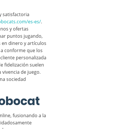
 satisfactoria
obocats.com/es-es/
.
nos y ofertas
nar puntos jugando,
 en dinero y artículos
, a conforme que los
cliente personalizada
e fidelización suelen
 vivencia de juego.
una sociedad
Robocat
nline, fusionando a la
 cuidadosamente