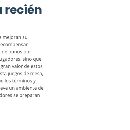
 recién
ue mejoran su
a recompensar
a de bonos por
 jugadores, sino que
 gran valor de estos
asta juegos de mesa,
e los términos y
ueve un ambiente de
gadores se preparan