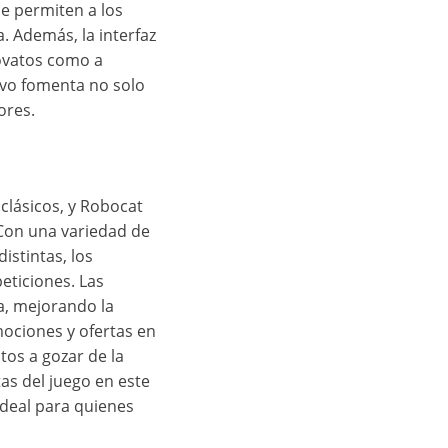
ue permiten a los
. Además, la interfaz
 novatos como a
ivo fomenta no solo
ores.
clásicos, y Robocat
 Con una variedad de
istintas, los
eticiones. Las
a, mejorando la
ociones y ofertas en
tos a gozar de la
as del juego en este
deal para quienes