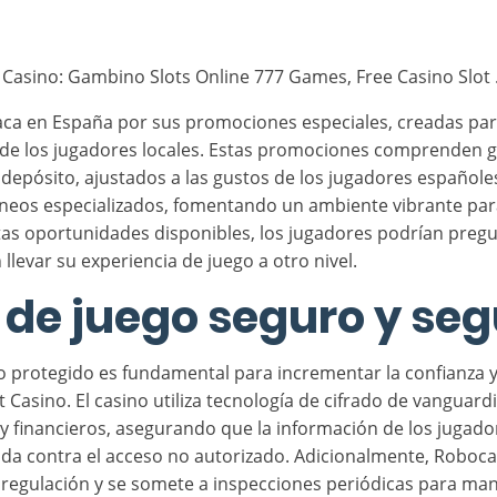
ca en España por sus promociones especiales, creadas par
 de los jugadores locales. Estas promociones comprenden gi
depósito, ajustados a las gustos de los jugadores españole
rneos especializados, fomentando un ambiente vibrante par
tas oportunidades disponibles, los jugadores podrían preg
evar su experiencia de juego a otro nivel.
 de juego seguro y se
 protegido es fundamental para incrementar la confianza y 
Casino. El casino utiliza tecnología de cifrado de vanguard
 y financieros, asegurando que la información de los juga
gida contra el acceso no autorizado. Adicionalmente, Roboc
regulación y se somete a inspecciones periódicas para mant