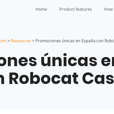
Home
Product features
How 
.com
>
Resources
>
Promociones únicas en España con Robo
ones únicas e
n Robocat Cas