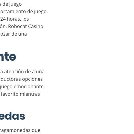
s de juego
portamiento de juego,
24 horas, los
ión, Robocat Casino
gozar de una
nte
a atención de a una
eductoras opciones
e juego emocionante.
 favorito mientras
nedas
 tragamonedas que