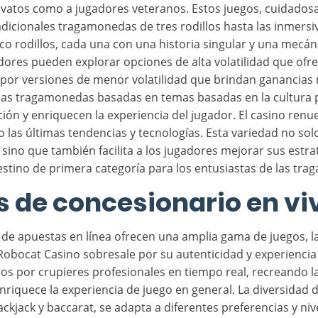
ovatos como a jugadores veteranos. Estos juegos, cuidado
dicionales tragamonedas de tres rodillos hasta las inmersi
o rodillos, cada una con una historia singular y una mecán
adores pueden explorar opciones de alta volatilidad que of
r por versiones de menor volatilidad que brindan ganancia
las tragamonedas basadas en temas basadas en la cultura po
ón y enriquecen la experiencia del jugador. El casino renu
 las últimas tendencias y tecnologías. Esta variedad no sol
 sino que también facilita a los jugadores mejorar sus estra
stino de primera categoría para los entusiastas de las tr
 de concesionario en vi
 de apuestas en línea ofrecen una amplia gama de juegos, l
Robocat Casino sobresale por su autenticidad y experiencia
os por crupieres profesionales en tiempo real, recreando l
 enriquece la experiencia de juego en general. La diversidad 
ackjack y baccarat, se adapta a diferentes preferencias y niv