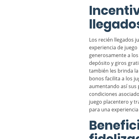
Incenti
llegado
Los recién llegados 
experiencia de juego
generosamente a los
depósito y giros grat
también les brinda la
bonos facilita a los 
aumentando así sus p
condiciones asociado
juego placentero y tr
para una experiencia 
Benefic