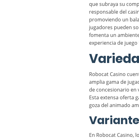
que subraya su compro
responsable del casi
promoviendo un balan
jugadores pueden sol
fomenta un ambiente 
experiencia de juego 
Varieda
Robocat Casino cuent
amplia gama de juga
de concesionario en 
Esta extensa oferta 
goza del animado amb
Variant
En Robocat Casino, 