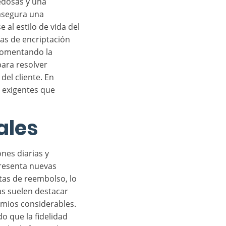
edosas y una
 asegura una
 al estilo de vida del
as de encriptación
fomentando la
 para resolver
del cliente. En
s exigentes que
ales
nes diarias y
resenta nuevas
tas de reembolso, lo
as suelen destacar
emios considerables.
o que la fidelidad