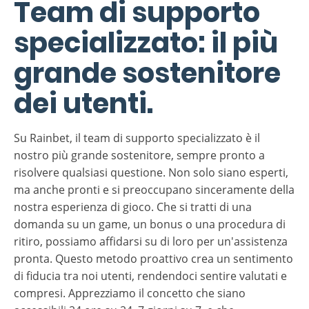
dimostrando che si preoccupano sinceramente di
noi, i loro utenti.
Team di supporto
specializzato: il più
grande sostenitore
dei utenti.
Su Rainbet, il team di supporto specializzato è il
nostro più grande sostenitore, sempre pronto a
risolvere qualsiasi questione. Non solo siano esperti,
ma anche pronti e si preoccupano sinceramente della
nostra esperienza di gioco. Che si tratti di una
domanda su un game, un bonus o una procedura di
ritiro, possiamo affidarsi su di loro per un'assistenza
pronta. Questo metodo proattivo crea un sentimento