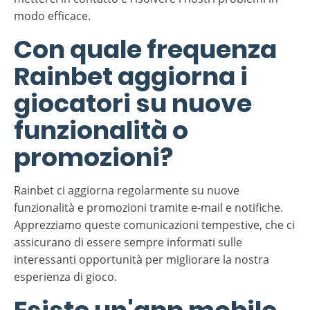
un'opzione di supporto via telefono e canali interattivi
sui social media, fornendoci ulteriori modalità per
metterci in contatto e risolvere i nostri problemi in
modo efficace.
Con quale frequenza
Rainbet aggiorna i
giocatori su nuove
funzionalità o
promozioni?
Rainbet ci aggiorna regolarmente su nuove
funzionalità e promozioni tramite e-mail e notifiche.
Apprezziamo queste comunicazioni tempestive, che ci
assicurano di essere sempre informati sulle
interessanti opportunità per migliorare la nostra