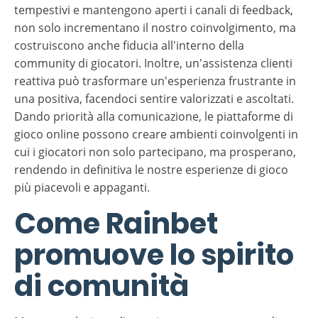
un senso di cameratismo, permettendoci di
collaborare efficacemente con gli altri giocatori.
Quando gli sviluppatori forniscono aggiornamenti
tempestivi e mantengono aperti i canali di feedback,
non solo incrementano il nostro coinvolgimento, ma
costruiscono anche fiducia all'interno della
community di giocatori. Inoltre, un'assistenza clienti
reattiva può trasformare un'esperienza frustrante in
una positiva, facendoci sentire valorizzati e ascoltati.
Dando priorità alla comunicazione, le piattaforme di
gioco online possono creare ambienti coinvolgenti in
cui i giocatori non solo partecipano, ma prosperano,
rendendo in definitiva le nostre esperienze di gioco
più piacevoli e appaganti.
Come Rainbet
promuove lo spirito