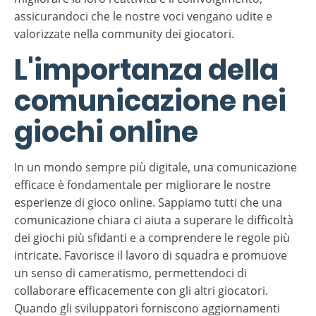
strategie di comunicazione di Rainbet. Condividendo
direttamente il nostro feedback, contribuiremo a
migliorare la loro reattività e il coinvolgimento,
assicurandoci che le nostre voci vengano udite e
valorizzate nella community dei giocatori.
L'importanza della
comunicazione nei
giochi online
In un mondo sempre più digitale, una comunicazione
efficace è fondamentale per migliorare le nostre
esperienze di gioco online. Sappiamo tutti che una
comunicazione chiara ci aiuta a superare le difficoltà
dei giochi più sfidanti e a comprendere le regole più
intricate. Favorisce il lavoro di squadra e promuove