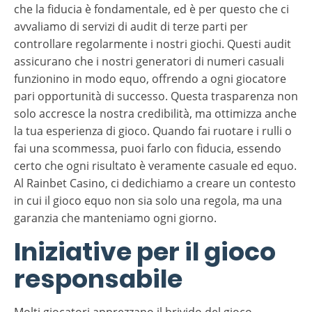
la prova della nostra fedeltà all'integrità. Sappiamo
che la fiducia è fondamentale, ed è per questo che ci
avvaliamo di servizi di audit di terze parti per
controllare regolarmente i nostri giochi. Questi audit
assicurano che i nostri generatori di numeri casuali
funzionino in modo equo, offrendo a ogni giocatore
pari opportunità di successo. Questa trasparenza non
solo accresce la nostra credibilità, ma ottimizza anche
la tua esperienza di gioco. Quando fai ruotare i rulli o
fai una scommessa, puoi farlo con fiducia, essendo
certo che ogni risultato è veramente casuale ed equo.
Al Rainbet Casino, ci dedichiamo a creare un contesto
in cui il gioco equo non sia solo una regola, ma una
garanzia che manteniamo ogni giorno.
Iniziative per il gioco
responsabile