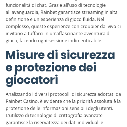
un'atmosfera sociale interattiva grazie alle
funzionalità di chat. Grazie all'uso di tecnologie
all'avanguardia, Rainbet garantisce streaming in alta
definizione e un'esperienza di gioco fluida. Nel
complesso, queste esperienze con croupier dal vivo ci
invitano a tuffarci in un'affascinante avventura di
gioco, facendo ogni sessione indimenticabile.
Misure di sicurezza
e protezione dei
giocatori
Analizzando i diversi protocolli di sicurezza adottati da
Rainbet Casino, è evidente che la priorità assoluta è la
protezione delle informazioni sensibili degli utenti.
L'utilizzo di tecnologie di crittografia avanzate