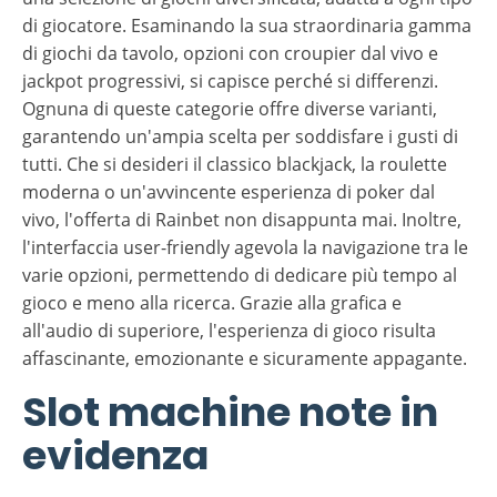
una selezione di giochi diversificata, adatta a ogni tipo
di giocatore. Esaminando la sua straordinaria gamma
di giochi da tavolo, opzioni con croupier dal vivo e
jackpot progressivi, si capisce perché si differenzi.
Ognuna di queste categorie offre diverse varianti,
garantendo un'ampia scelta per soddisfare i gusti di
tutti. Che si desideri il classico blackjack, la roulette
moderna o un'avvincente esperienza di poker dal
vivo, l'offerta di Rainbet non disappunta mai. Inoltre,
l'interfaccia user-friendly agevola la navigazione tra le
varie opzioni, permettendo di dedicare più tempo al
gioco e meno alla ricerca. Grazie alla grafica e
all'audio di superiore, l'esperienza di gioco risulta
affascinante, emozionante e sicuramente appagante.
Slot machine note in
evidenza