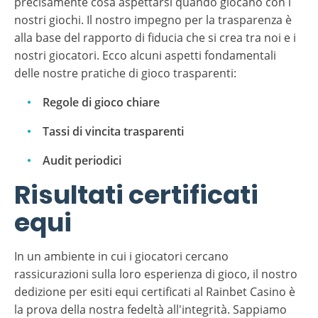
Crediamo che i nostri giocatori meritino di sapere
precisamente cosa aspettarsi quando giocano con i
nostri giochi. Il nostro impegno per la trasparenza è
alla base del rapporto di fiducia che si crea tra noi e i
nostri giocatori. Ecco alcuni aspetti fondamentali
delle nostre pratiche di gioco trasparenti:
Regole di gioco chiare
Tassi di vincita trasparenti
Audit periodici
Risultati certificati
equi
In un ambiente in cui i giocatori cercano
rassicurazioni sulla loro esperienza di gioco, il nostro
dedizione per esiti equi certificati al Rainbet Casino è