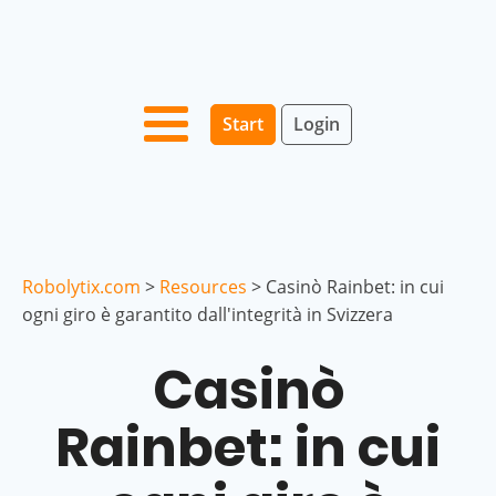
Start
Login
Robolytix.com
>
Resources
>
Casinò Rainbet: in cui
ogni giro è garantito dall'integrità in Svizzera
Casinò
Rainbet: in cui