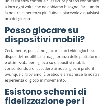
24, 7 giorni su 7. Abbiamo notato che avere
un'assistenza continua ci assicura poterci contattare
a loro ogni volta che ne abbiamo bisogno, facilitando
la nostra esperienza più fluida e piacevole a qualsiasi
ora del giorno.
Posso giocare su
dispositivi mobili?
Certamente, possiamo giocare con i videogiochi sui
dispositivi mobili! La la maggioranza delle piattaforme
è ottimizzata per il gioco su dispositivi mobili,
consentendoci di accedere ai nostri giochi preferiti
ovunque ci troviamo. È pratico e arricchisce la nostra
esperienza di gioco in movimento.
Esistono schemi di