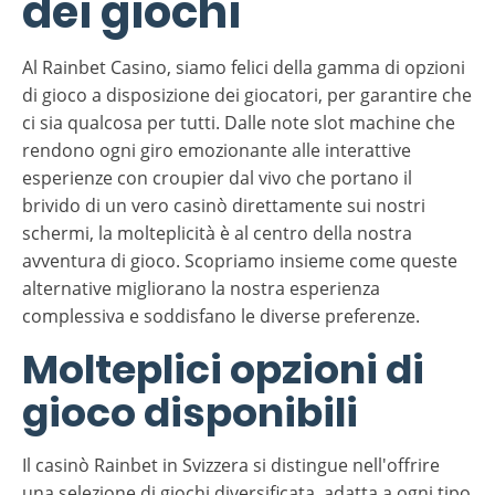
dei giochi
Al Rainbet Casino, siamo felici della gamma di opzioni
di gioco a disposizione dei giocatori, per garantire che
ci sia qualcosa per tutti. Dalle note slot machine che
rendono ogni giro emozionante alle interattive
esperienze con croupier dal vivo che portano il
brivido di un vero casinò direttamente sui nostri
schermi, la molteplicità è al centro della nostra
avventura di gioco. Scopriamo insieme come queste
alternative migliorano la nostra esperienza
complessiva e soddisfano le diverse preferenze.
Molteplici opzioni di
gioco disponibili
Il casinò Rainbet in Svizzera si distingue nell'offrire