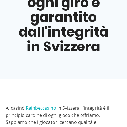
ogni giro è
garantito
dall'integrità
in Svizzera
Al casinò
Rainbetcasino
in Svizzera, l'integrità è il
principio cardine di ogni gioco che offriamo.