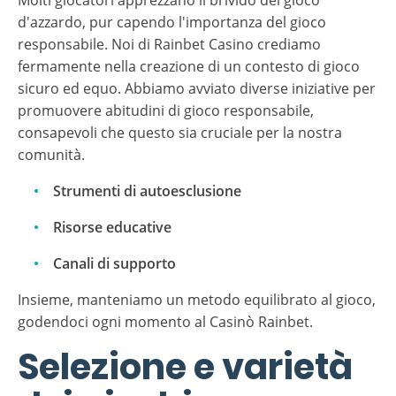
Molti giocatori apprezzano il brivido del gioco
d'azzardo, pur capendo l'importanza del gioco
responsabile. Noi di Rainbet Casino crediamo
fermamente nella creazione di un contesto di gioco
sicuro ed equo. Abbiamo avviato diverse iniziative per
promuovere abitudini di gioco responsabile,
consapevoli che questo sia cruciale per la nostra
comunità.
Strumenti di autoesclusione
Risorse educative
Canali di supporto
Insieme, manteniamo un metodo equilibrato al gioco,
godendoci ogni momento al Casinò Rainbet.
Selezione e varietà