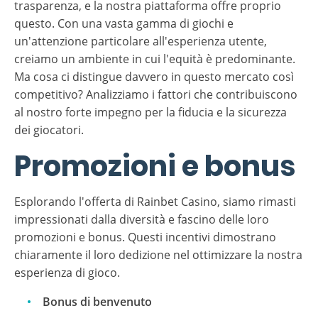
Sappiamo che i giocatori cercano qualità e
trasparenza, e la nostra piattaforma offre proprio
questo. Con una vasta gamma di giochi e
un'attenzione particolare all'esperienza utente,
creiamo un ambiente in cui l'equità è predominante.
Ma cosa ci distingue davvero in questo mercato così
competitivo? Analizziamo i fattori che contribuiscono
al nostro forte impegno per la fiducia e la sicurezza
dei giocatori.
Promozioni e bonus
Esplorando l'offerta di Rainbet Casino, siamo rimasti
impressionati dalla diversità e fascino delle loro
promozioni e bonus. Questi incentivi dimostrano
chiaramente il loro dedizione nel ottimizzare la nostra
esperienza di gioco.