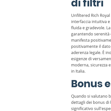
di filtri
Unfiltered Rich Royal
interfaccia intuitiva 
fluida e gradevole. La
garantendo serenità d
manifesta positivame
positivamente il dato 
aderenza legale. È in
esigenze di versament
moderna, sicurezza e 
in Italia.
Bonus e
Quando si valutano bo
dettagli dei bonus di
significativo sull'espe