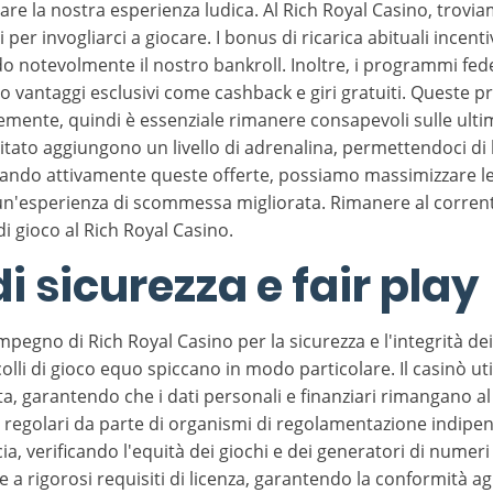
rare la nostra esperienza ludica. Al Rich Royal Casino, tro
per invogliarci a giocare. I bonus di ricarica abituali incenti
notevolmente il nostro bankroll. Inoltre, i programmi fede
o vantaggi esclusivi come cashback e giri gratuiti. Queste p
mente, quindi è essenziale rimanere consapevoli sulle ult
mitato aggiungono un livello di adrenalina, permettendoci di 
ando attivamente queste offerte, possiamo massimizzare le
 un'esperienza di scommessa migliorata. Rimanere al corren
i gioco al Rich Royal Casino.
i sicurezza e fair play
egno di Rich Royal Casino per la sicurezza e l'integrità dei 
colli di gioco equo spiccano in modo particolare. Il casinò ut
ta, garantendo che i dati personali e finanziari rimangano al
t regolari da parte di organismi di regolamentazione indipe
ia, verificando l'equità dei giochi e dei generatori di numeri 
e a rigorosi requisiti di licenza, garantendo la conformità agli