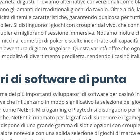
arietà di gusti. Troviamo alternative convenzionali come bla
no gli amanti dei tradizionali giochi da tavolo. Oltre a ciò, l
ità di temi e caratteristiche, garantendo qualcosa per tutti
roller. Si distinguono i giochi con croupier dal vivo, che conn
oupier e migliorano l'sessione immersiva. Notiamo inoltre c
nicchia, come tipi di poker e scelte incentrate sull'capacità
'avventura di gioco singolare. Questa varietà offre che og
a modalità di divertimento prediletta, rendendo i casinò ital
ri di software di punta
ma dei più importanti sviluppatori di software per casinò in
ve che influenzano in modo significativo la selezione dei gio
 come NetEnt, Microgaming e Playtech si distinguono per le 
tiche. NetEnt è rinomato per la grafica di superiore e il game
ispone di una grande gamma di slot e opzioni con croupier
alore notevole con una solida selezione di giochi di marca 