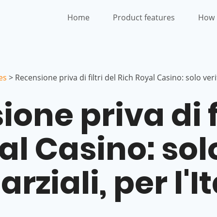
Home
Product features
How 
es
>
Recensione priva di filtri del Rich Royal Casino: solo verità
one priva di fi
al Casino: solo
rziali, per l'It