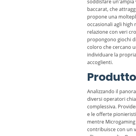
soddisfare un'ampia v
baccarat, che attraggo
propone una molteplic
occasionali agli high 
relazione con veri cr
propongono giochi di 
coloro che cercano un
individuare la propri
accoglienti.
Produtto
Analizzando il panora
diversi operatori chia
complessiva. Provider
e le offerte pionieris
mentre Microgaming d
contribuisce con un v