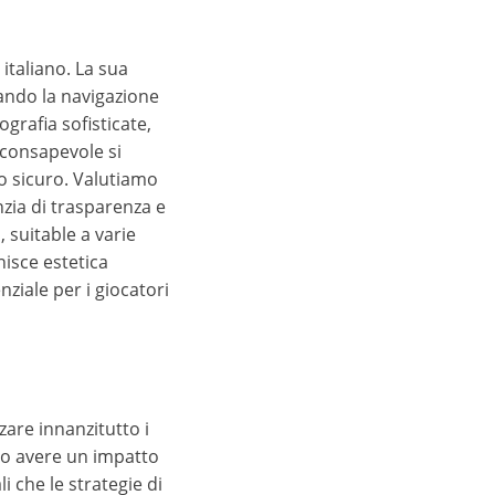
italiano. La sua
tando la navigazione
ografia sofisticate,
 consapevole si
o sicuro. Valutiamo
nzia di trasparenza e
 suitable a varie
isce estetica
ziale per i giocatori
zare innanzitutto i
ono avere un impatto
i che le strategie di