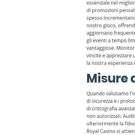
essenziale nel miglio
di promozioni pensati 
spesso incrementando 
nostro gioco, offrend
aggiornano frequente
gli eventi a tempo li
vantaggiose. Monitor
vincite e apprezzare
la nostra esperienza d
Misure d
Quando valutiamo l'imp
di sicurezza e i proto
di crittografia avanza
non autorizzati. Audi
ulteriormente la fiduc
Royal Casino si attien