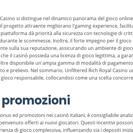
 Casino si distingue nel dinamico panorama del gioco online 
e il progetto attraente migliorano l'gaming experience, facili
 piattaforma dà priorità alla sicurezza con tecnologie di critt
urante le scommesse. Inoltre, il forte impegno per il gioco
nte sulla sua reputazione, assicurando un ambiente di gioc
che il casinò possieda una licenza di gioco legittima, a gara
oltre disponibile un'ampia gamma di modalità di pagamento,
o e prelievo. Nel sommario, Unfiltered Rich Royal Casino un
gioco responsabile, collocandosi come una scelta concorren
 promozioni
nus ed promozioni nei casinò italiani, è consigliabile analiz
 benvenuto offerti ai nuovi giocatori. Questi incentivi poss
rienza di gioco complessiva, influenzando sia i depositi inizial