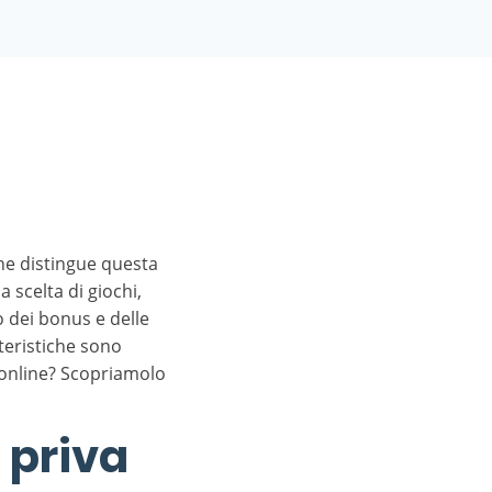
che distingue questa
a scelta di giochi,
o dei bonus e delle
teristiche sono
 online? Scopriamolo
 priva