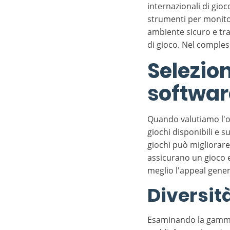
internazionali di gio
strumenti per monitor
ambiente sicuro e tra
di gioco. Nel compless
Selezion
softwar
Quando valutiamo l'of
giochi disponibili e s
giochi può migliorare
assicurano un gioco e
meglio l'appeal gener
Diversità
Esaminando la gamma d