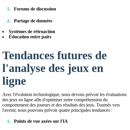
Forums de discussion
Partage de données
Systèmes de rétroaction
Éducation entre pairs
Tendances futures de
l'analyse des jeux en
ligne
Avec l'évolution technologique, nous devons prévoir les évaluations
des jeux en ligne afin d'optimiser notre compréhension du
comportement des joueurs et des résultats des jeux. Tournés vers
l'avenir, nous pouvons prévoir quatre principales tendances :
Points de vue axées sur l'IA