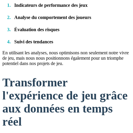
Indicateurs de performance des jeux
Analyse du comportement des joueurs
Évaluation des risques
Suivi des tendances
En utilisant les analyses, nous optimisons non seulement notre vivre
de jeu, mais nous nous positionnons également pour un triomphe
potentiel dans nos projets de jeu.
Transformer
l'expérience de jeu grâce
aux données en temps
réel