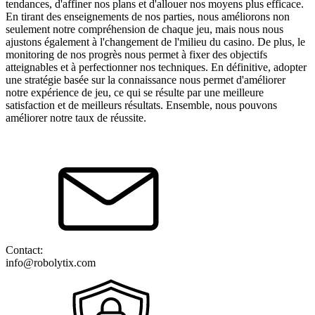
tendances, d'affiner nos plans et d'allouer nos moyens plus efficace.
En tirant des enseignements de nos parties, nous améliorons non
seulement notre compréhension de chaque jeu, mais nous nous
ajustons également à l'changement de l'milieu du casino. De plus, le
monitoring de nos progrès nous permet à fixer des objectifs
atteignables et à perfectionner nos techniques. En définitive, adopter
une stratégie basée sur la connaissance nous permet d'améliorer
notre expérience de jeu, ce qui se résulte par une meilleure
satisfaction et de meilleurs résultats. Ensemble, nous pouvons
améliorer notre taux de réussite.
Contact:
info@robolytix.com