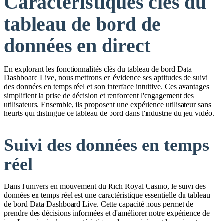
Caractéristiques clés du
tableau de bord de
données en direct
En explorant les fonctionnalités clés du tableau de bord Data
Dashboard Live, nous mettrons en évidence ses aptitudes de suivi
des données en temps réel et son interface intuitive. Ces avantages
simplifient la prise de décision et renforcent l'engagement des
utilisateurs. Ensemble, ils proposent une expérience utilisateur sans
heurts qui distingue ce tableau de bord dans l'industrie du jeu vidéo.
Suivi des données en temps
réel
Dans l'univers en mouvement du Rich Royal Casino, le suivi des
données en temps réel est une caractéristique essentielle du tableau
de bord Data Dashboard Live. Cette capacité nous permet de
prendre des décisions informées et d'améliorer notre expérience de