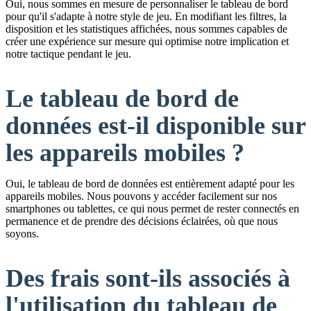
Oui, nous sommes en mesure de personnaliser le tableau de bord
pour qu'il s'adapte à notre style de jeu. En modifiant les filtres, la
disposition et les statistiques affichées, nous sommes capables de
créer une expérience sur mesure qui optimise notre implication et
notre tactique pendant le jeu.
Le tableau de bord de
données est-il disponible sur
les appareils mobiles ?
Oui, le tableau de bord de données est entièrement adapté pour les
appareils mobiles. Nous pouvons y accéder facilement sur nos
smartphones ou tablettes, ce qui nous permet de rester connectés en
permanence et de prendre des décisions éclairées, où que nous
soyons.
Des frais sont-ils associés à
l'utilisation du tableau de