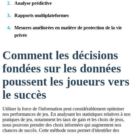
Analyse prédictive
Rapports multiplateformes
Mesures améliorées en matière de protection de la vie
privée
Comment les décisions
fondées sur les données
poussent les joueurs vers
le succès
Utiliser la force de l'information peut considérablement optimiser
nos performances de jeu. En analysant les statistiques relatives à nos
pratiques de jeu, notamment les taux de gain et les choix de jeux,
nous pouvons prendre des choix informées qui augmentent nos
chances de succès. Cette méthode nous permet d'identifier des