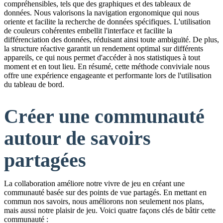
compréhensibles, tels que des graphiques et des tableaux de
données. Nous valorisons la navigation ergonomique qui nous
oriente et facilite la recherche de données spécifiques. L'utilisation
de couleurs cohérentes embellit l'interface et facilite la
différenciation des données, réduisant ainsi toute ambiguïté. De plus,
la structure réactive garantit un rendement optimal sur différents
appareils, ce qui nous permet d'accéder à nos statistiques à tout
moment et en tout lieu. En résumé, cette méthode conviviale nous
offre une expérience engageante et performante lors de l'utilisation
du tableau de bord.
Créer une communauté
autour de savoirs
partagées
La collaboration améliore notre vivre de jeu en créant une
communauté basée sur des points de vue partagés. En mettant en
commun nos savoirs, nous améliorons non seulement nos plans,
mais aussi notre plaisir de jeu. Voici quatre façons clés de bâtir cette
communauté :