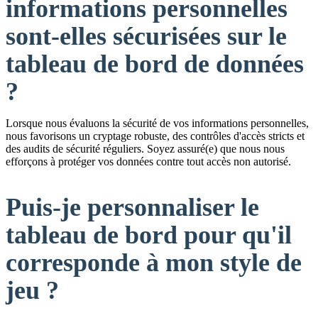
informations personnelles
sont-elles sécurisées sur le
tableau de bord de données
?
Lorsque nous évaluons la sécurité de vos informations personnelles,
nous favorisons un cryptage robuste, des contrôles d'accès stricts et
des audits de sécurité réguliers. Soyez assuré(e) que nous nous
efforçons à protéger vos données contre tout accès non autorisé.
Puis-je personnaliser le
tableau de bord pour qu'il
corresponde à mon style de
jeu ?