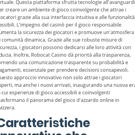
ntroducendo una visione moderna all'esperienza di gioco
irtuale. Questa piattaforma sfrutta tecnologie all'avanguard
er creare un ambiente di gioco coinvolgente che attrae i
iocatori grazie alla sua interfaccia intuitiva e alle funzionalità
lessibili. L'impegno del casinò per il gioco responsabile
umenta la sicurezza dei giocatori e promuove un'atmosfera
i comunità dinamica. Grazie alle sue robuste misure di
icurezza, i giocatori possono dedicarsi alle loro attività con
iducia. Inoltre, Robocat Casino dà priorità alla trasparenza,
ornendo una comunicazione trasparente su probabilità e
agamenti, essenziale per prendere decisioni consapevoli.
uesto approccio innovativo non solo attrae i giocatori
sperti, ma anche i nuovi arrivati, inaugurando una nuova er
n cui esperienze di gioco accessibili e coinvolgenti
rasformano il panorama del gioco d'azzardo online in
vizzera.
Caratteristiche