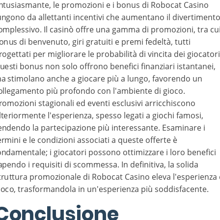
entre i giocatori cercano un'esperienza di gioco
ntusiasmante, le promozioni e i bonus di Robocat Casino
ungono da allettanti incentivi che aumentano il divertiment
omplessivo. Il casinò offre una gamma di promozioni, tra cu
onus di benvenuto, giri gratuiti e premi fedeltà, tutti
rogettati per migliorare le probabilità di vincita dei giocatori
uesti bonus non solo offrono benefici finanziari istantanei,
a stimolano anche a giocare più a lungo, favorendo un
ollegamento più profondo con l'ambiente di gioco.
romozioni stagionali ed eventi esclusivi arricchiscono
lteriormente l'esperienza, spesso legati a giochi famosi,
endendo la partecipazione più interessante. Esaminare i
ermini e le condizioni associati a queste offerte è
ondamentale; i giocatori possono ottimizzare i loro benefici
apendo i requisiti di scommessa. In definitiva, la solida
truttura promozionale di Robocat Casino eleva l'esperienza 
ioco, trasformandola in un'esperienza più soddisfacente.