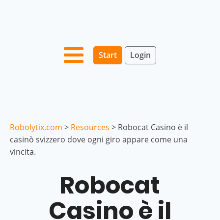
Start
Login
Robolytix.com
>
Resources
>
Robocat Casino è il
casinò svizzero dove ogni giro appare come una
vincita.
Robocat