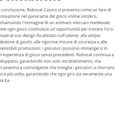
Conclusione
n conclusione, Robocat Casino si presenta come un faro di
nnovazione nel panorama del gioco online svizzero,
ichiamando l'immagine di un animato mercato medievale
ove ogni gioco costituisce un'opportunità per trovare l'oro.
razie al suo design focalizzato sull'utente, alla ampia
elezione di giochi, alle rigorose misure di sicurezza e alle
rresistibili promozioni, i giocatori possono immergersi in
n'esperienza di gioco senza precedenti. Robocat continua a
vilupparsi, garantendo non solo intrattenimento, ma
n'avventura coinvolgente che invoglia i giocatori a ritornare
iù e più volte, garantendo che ogni giro sia veramente una
incita.