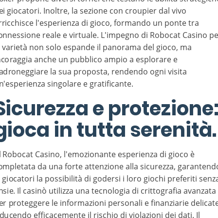
oker propone diversi tornei che testano le abilità strategich
ei giocatori. Inoltre, la sezione con croupier dal vivo
rricchisce l'esperienza di gioco, formando un ponte tra
onnessione reale e virtuale. L'impegno di Robocat Casino p
a varietà non solo espande il panorama del gioco, ma
ncoraggia anche un pubblico ampio a esplorare e
adroneggiare la sua proposta, rendendo ogni visita
n'esperienza singolare e gratificante.
Sicurezza e protezione
gioca in tutta serenità.
l Robocat Casino, l'emozionante esperienza di gioco è
ompletata da una forte attenzione alla sicurezza, garantend
i giocatori la possibilità di godersi i loro giochi preferiti senz
nsie. Il casinò utilizza una tecnologia di crittografia avanzata
er proteggere le informazioni personali e finanziarie delicat