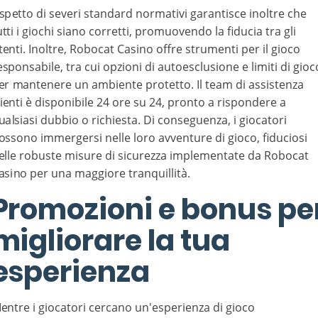
iducendo efficacemente il rischio di violazioni dei dati. Il
ispetto di severi standard normativi garantisce inoltre che
utti i giochi siano corretti, promuovendo la fiducia tra gli
tenti. Inoltre, Robocat Casino offre strumenti per il gioco
esponsabile, tra cui opzioni di autoesclusione e limiti di gioc
er mantenere un ambiente protetto. Il team di assistenza
lienti è disponibile 24 ore su 24, pronto a rispondere a
ualsiasi dubbio o richiesta. Di conseguenza, i giocatori
ossono immergersi nelle loro avventure di gioco, fiduciosi
elle robuste misure di sicurezza implementate da Robocat
asino per una maggiore tranquillità.
Promozioni e bonus pe
migliorare la tua
esperienza