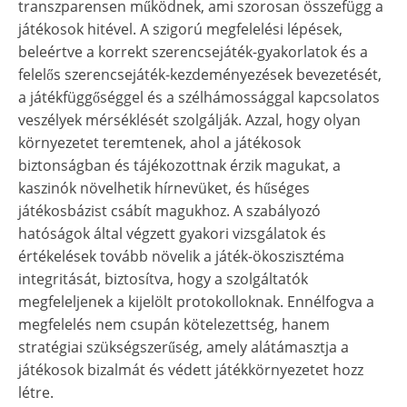
betartása biztosítja, hogy a szolgáltatók
transzparensen működnek, ami szorosan összefügg a
játékosok hitével. A szigorú megfelelési lépések,
beleértve a korrekt szerencsejáték-gyakorlatok és a
felelős szerencsejáték-kezdeményezések bevezetését,
a játékfüggőséggel és a szélhámossággal kapcsolatos
veszélyek mérséklését szolgálják. Azzal, hogy olyan
környezetet teremtenek, ahol a játékosok
biztonságban és tájékozottnak érzik magukat, a
kaszinók növelhetik hírnevüket, és hűséges
játékosbázist csábít magukhoz. A szabályozó
hatóságok által végzett gyakori vizsgálatok és
értékelések tovább növelik a játék-ökoszisztéma
integritását, biztosítva, hogy a szolgáltatók
megfeleljenek a kijelölt protokolloknak. Ennélfogva a
megfelelés nem csupán kötelezettség, hanem
stratégiai szükségszerűség, amely alátámasztja a
játékosok bizalmát és védett játékkörnyezetet hozz