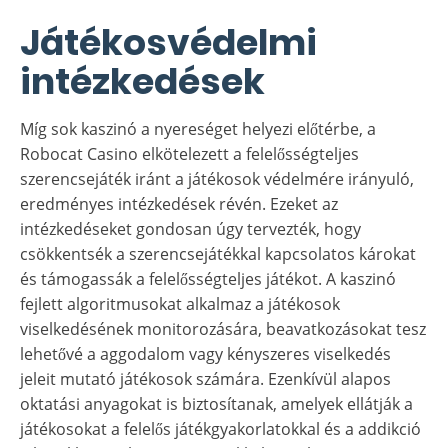
csökkentését célozza.
Játékosvédelmi
intézkedések
Míg sok kaszinó a nyereséget helyezi előtérbe, a
Robocat Casino elkötelezett a felelősségteljes
szerencsejáték iránt a játékosok védelmére irányuló,
eredményes intézkedések révén. Ezeket az
intézkedéseket gondosan úgy tervezték, hogy
csökkentsék a szerencsejátékkal kapcsolatos károkat
és támogassák a felelősségteljes játékot. A kaszinó
fejlett algoritmusokat alkalmaz a játékosok
viselkedésének monitorozására, beavatkozásokat tesz
lehetővé a aggodalom vagy kényszeres viselkedés
jeleit mutató játékosok számára. Ezenkívül alapos
oktatási anyagokat is biztosítanak, amelyek ellátják a