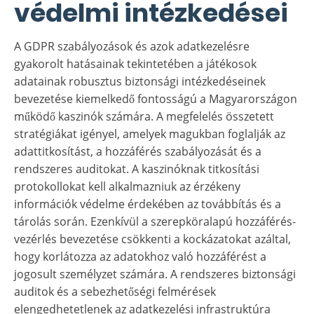
Játékosadatok
védelmi intézkedései
A GDPR szabályozások és azok adatkezelésre
gyakorolt hatásainak tekintetében a játékosok
adatainak robusztus biztonsági intézkedéseinek
bevezetése kiemelkedő fontosságú a Magyarországon
működő kaszinók számára. A megfelelés összetett
stratégiákat igényel, amelyek magukban foglalják az
adattitkosítást, a hozzáférés szabályozását és a
rendszeres auditokat. A kaszinóknak titkosítási
protokollokat kell alkalmazniuk az érzékeny
információk védelme érdekében az továbbítás és a
tárolás során. Ezenkívül a szerepköralapú hozzáférés-
vezérlés bevezetése csökkenti a kockázatokat azáltal,
hogy korlátozza az adatokhoz való hozzáférést a
jogosult személyzet számára. A rendszeres biztonsági
auditok és a sebezhetőségi felmérések