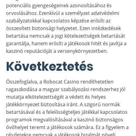
elengedhetetlenek az adatkezelési infrastruktúra
potenciális gyengeségeinek azonosításához és
orvoslásához. Ezenkívül a személyzet adatvédelmi
szabályzatokkal kapcsolatos képzése erősíti az
összesített biztonsági helyzetet. Ezen intézkedések
betartása nemcsak a jogi kötelezettségek betartását
garantálja, hanem erősíti a játékosok hitét és javítja a
kaszinó reputációját a versenykörnyezetben.
Következtetés
Összefoglalva, a Robocat Casino rendíthetetlen
ragaszkodása a magyar szabályozási rendszerhez jól
mutatja elkötelezettségét a védett és helyes
játékkörnyezet biztosítása iránt. A szigorú normák
betartásával és a felelősségteljes játékkal kapcsolatos
programok megvalósításával a kaszinó biztonságos
óvóhelyet teremt a játékosok számára. Ez a figyelem a