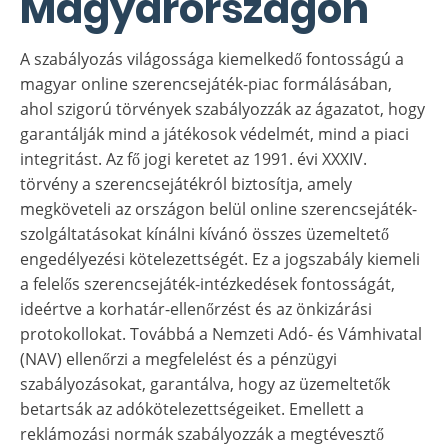
Magyarországon
A szabályozás világossága kiemelkedő fontosságú a
magyar online szerencsejáték-piac formálásában,
ahol szigorú törvények szabályozzák az ágazatot, hogy
garantálják mind a játékosok védelmét, mind a piaci
integritást. Az fő jogi keretet az 1991. évi XXXIV.
törvény a szerencsejátékról biztosítja, amely
megköveteli az országon belül online szerencsejáték-
szolgáltatásokat kínálni kívánó összes üzemeltető
engedélyezési kötelezettségét. Ez a jogszabály kiemeli
a felelős szerencsejáték-intézkedések fontosságát,
ideértve a korhatár-ellenőrzést és az önkizárási
protokollokat. Továbbá a Nemzeti Adó- és Vámhivatal
(NAV) ellenőrzi a megfelelést és a pénzügyi
szabályozásokat, garantálva, hogy az üzemeltetők
betartsák az adókötelezettségeiket. Emellett a