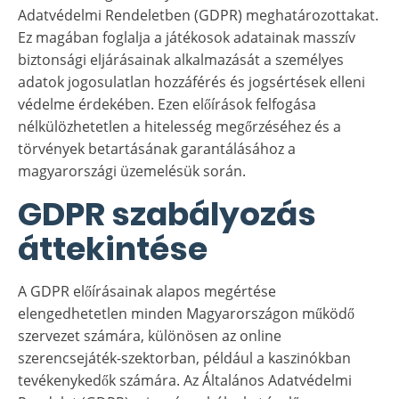
adatbiztonsági törvényeket, elsősorban az Általános
Adatvédelmi Rendeletben (GDPR) meghatározottakat.
Ez magában foglalja a játékosok adatainak masszív
biztonsági eljárásainak alkalmazását a személyes
adatok jogosulatlan hozzáférés és jogsértések elleni
védelme érdekében. Ezen előírások felfogása
nélkülözhetetlen a hitelesség megőrzéséhez és a
törvények betartásának garantálásához a
magyarországi üzemelésük során.
GDPR szabályozás
áttekintése
A GDPR előírásainak alapos megértése
elengedhetetlen minden Magyarországon működő
szervezet számára, különösen az online
szerencsejáték-szektorban, például a kaszinókban