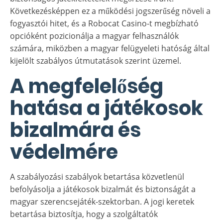
biztonságos játékfeltételek megőrzése iránt.
Következésképpen ez a működési jogszerűség növeli a
fogyasztói hitet, és a Robocat Casino-t megbízható
opcióként pozicionálja a magyar felhasználók
számára, miközben a magyar felügyeleti hatóság által
kijelölt szabályos útmutatások szerint üzemel.
A megfelelőség
hatása a játékosok
bizalmára és
védelmére
A szabályozási szabályok betartása közvetlenül
befolyásolja a játékosok bizalmát és biztonságát a
magyar szerencsejáték-szektorban. A jogi keretek