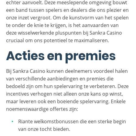
echter aanvoelt. Deze meeslepende omgeving bouwt
een band tussen spelers en dealers die ons plezier en
onze inzet vergroot. Om de kunstvorm van het spelen
te onder de knie te krijgen, is het aanvaarden van
deze wisselwerkende pluspunten bij Sankra Casino
cruciaal om ons potentieel te maximaliseren.
Acties en premies
Bij Sankra Casino kunnen deelnemers voordeel halen
van verschillende aanbiedingen en premies die
bedoeld zijn om hun spelervaring te verbeteren. Deze
incentives verhogen niet alleen onze kans op winst,
maar leveren ook een boeiende spelervaring. Enkele
noemenswaardige offertes zijn:
Riante welkomstbonussen die een sterke begin
van onze tocht bieden.