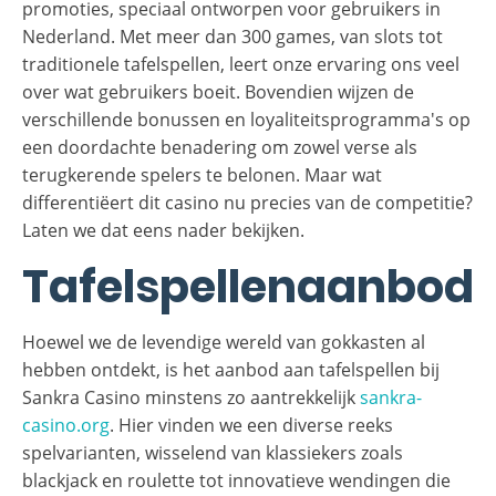
promoties, speciaal ontworpen voor gebruikers in
Nederland. Met meer dan 300 games, van slots tot
traditionele tafelspellen, leert onze ervaring ons veel
over wat gebruikers boeit. Bovendien wijzen de
verschillende bonussen en loyaliteitsprogramma's op
een doordachte benadering om zowel verse als
terugkerende spelers te belonen. Maar wat
differentiëert dit casino nu precies van de competitie?
Laten we dat eens nader bekijken.
Tafelspellenaanbod
Hoewel we de levendige wereld van gokkasten al
hebben ontdekt, is het aanbod aan tafelspellen bij
Sankra Casino minstens zo aantrekkelijk
sankra-
casino.org
. Hier vinden we een diverse reeks
spelvarianten, wisselend van klassiekers zoals
blackjack en roulette tot innovatieve wendingen die