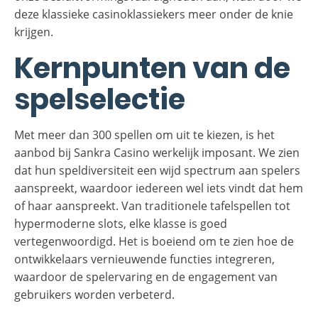
deze klassieke casinoklassiekers meer onder de knie
krijgen.
Kernpunten van de
spelselectie
Met meer dan 300 spellen om uit te kiezen, is het
aanbod bij Sankra Casino werkelijk imposant. We zien
dat hun speldiversiteit een wijd spectrum aan spelers
aanspreekt, waardoor iedereen wel iets vindt dat hem
of haar aanspreekt. Van traditionele tafelspellen tot
hypermoderne slots, elke klasse is goed
vertegenwoordigd. Het is boeiend om te zien hoe de
ontwikkelaars vernieuwende functies integreren,
waardoor de spelervaring en de engagement van
gebruikers worden verbeterd.