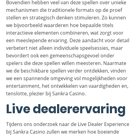
Bovendien hebben veel van deze spellen over unieke
mechanismen die traditionele formats op de proef
stellen en strategisch denken stimuleren. Zo kunnen
we bijvoorbeeld waarderen hoe bepaalde titels
interactieve elementen combineren, wat zorgt voor
een meeslepende ervaring. Deze aandacht voor detail
verbetert niet alleen individuele speelsessies, maar
bevordert ook een gemeenschapsgevoel onder
spelers die deze spellen willen meesteren. Naarmate
we de beschikbare spellen verder ontdekken, vinden
we een spannende omgeving vol mogelijkheden voor
entertainment, het ontwikkelen van vaardigheden en,
tenslotte, plezier bij Sankra Casino.
Live dealerervaring
Tijdens ons onderzoek naar de Live Dealer Experience
bij Sankra Casino zullen we merken hoe boeiende