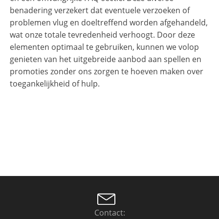
benadering verzekert dat eventuele verzoeken of
problemen vlug en doeltreffend worden afgehandeld,
wat onze totale tevredenheid verhoogt. Door deze
elementen optimaal te gebruiken, kunnen we volop
genieten van het uitgebreide aanbod aan spellen en
promoties zonder ons zorgen te hoeven maken over
toegankelijkheid of hulp.
Contact: