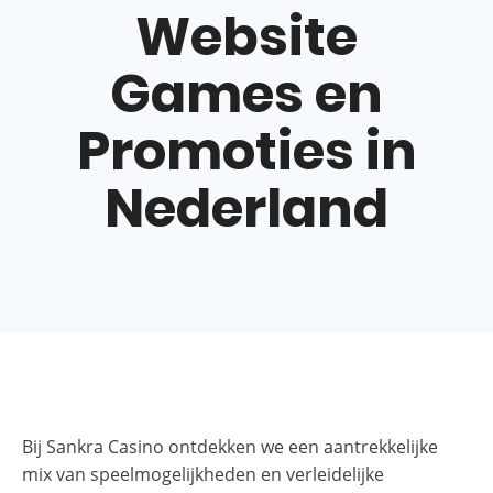
Website
Games en
Promoties in
Nederland
Bij Sankra Casino ontdekken we een aantrekkelijke
mix van speelmogelijkheden en verleidelijke