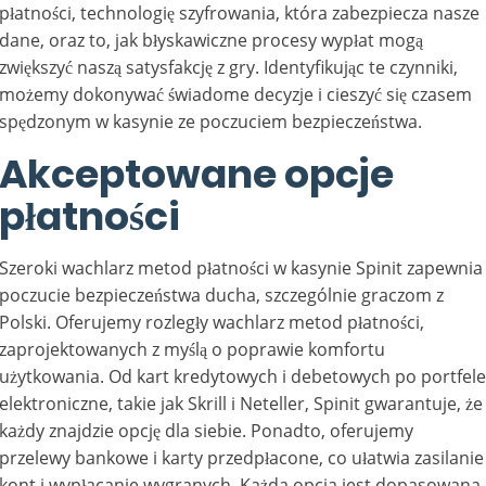
zabezpieczeń jest kluczowe dla naszego ogólnego
doświadczenia. Przeanalizujemy akceptowane opcje
płatności, technologię szyfrowania, która zabezpiecza nasze
dane, oraz to, jak błyskawiczne procesy wypłat mogą
zwiększyć naszą satysfakcję z gry. Identyfikując te czynniki,
możemy dokonywać świadome decyzje i cieszyć się czasem
spędzonym w kasynie ze poczuciem bezpieczeństwa.
Akceptowane opcje
płatności
Szeroki wachlarz metod płatności w kasynie Spinit zapewnia
poczucie bezpieczeństwa ducha, szczególnie graczom z
Polski. Oferujemy rozległy wachlarz metod płatności,
zaprojektowanych z myślą o poprawie komfortu
użytkowania. Od kart kredytowych i debetowych po portfele
elektroniczne, takie jak Skrill i Neteller, Spinit gwarantuje, że