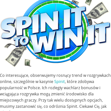
Co interesujące, obserwujemy rosnący trend w rozgrywkach
online, szczególnie w kasynie
Spinit
, które zdobywa
popularność w Polsce. Ich rozległy wachlarz bonusów i
wciągająca rozgrywka mogą zmienić środowisko dla