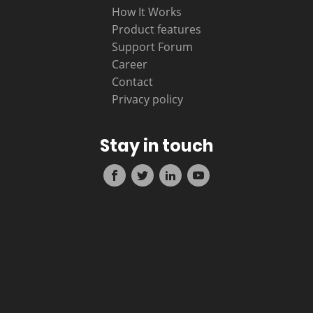
Product features
Support Forum
Career
Contact
Privacy policy
Stay in touch