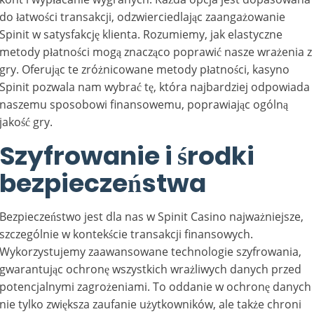
każdy znajdzie opcję dla siebie. Ponadto, oferujemy
przelewy bankowe i karty przedpłacone, co ułatwia zasilanie
kont i wypłacanie wygranych. Każda opcja jest dopasowana
do łatwości transakcji, odzwierciedlając zaangażowanie
Spinit w satysfakcję klienta. Rozumiemy, jak elastyczne
metody płatności mogą znacząco poprawić nasze wrażenia z
gry. Oferując te zróżnicowane metody płatności, kasyno
Spinit pozwala nam wybrać tę, która najbardziej odpowiada
naszemu sposobowi finansowemu, poprawiając ogólną
jakość gry.
Szyfrowanie i środki
bezpieczeństwa
Bezpieczeństwo jest dla nas w Spinit Casino najważniejsze,
szczególnie w kontekście transakcji finansowych.
Wykorzystujemy zaawansowane technologie szyfrowania,
gwarantując ochronę wszystkich wrażliwych danych przed