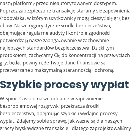
potencjalnymi zagrożeniami. To oddanie w ochronę danych
nie tylko zwiększa zaufanie użytkowników, ale także chroni
naszą platformę przed nieautoryzowanym dostępem.
Poprzez zabezpieczone transakcje staramy się zapewnienia
środowiska, w którym użytkownicy mogą cieszyć się grą bez
obaw. Nasze rygorystyczne środki bezpieczeństwa,
obejmujące regularne audyty i kontrole zgodności,
potwierdzają nasze zaangażowanie w zachowanie
najlepszych standardów bezpieczeństwa. Dzięki tym
protokołom, zachęcamy Cię do koncentracji na przeżyciach
gry, będąc pewnym, że Twoje dane finansowe są
przetwarzane z maksymalną starannością i ochroną.
Szybkie procesy wypłat
W Spinit Casino, nasze oddanie w zapewnienie
bezproblemowej rozgrywki przekracza środki
bezpieczeństwa, obejmując szybkie i wydajne procesy