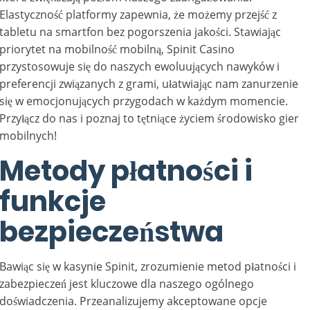
gry; delektujemy się porywającą grafiką i płynną rozgrywką,
które zwiększają poziom naszego zaangażowania.
Elastyczność platformy zapewnia, że możemy przejść z
tabletu na smartfon bez pogorszenia jakości. Stawiając
priorytet na mobilność mobilną, Spinit Casino
przystosowuje się do naszych ewoluujących nawyków i
preferencji związanych z grami, ułatwiając nam zanurzenie
się w emocjonujących przygodach w każdym momencie.
Przyłącz do nas i poznaj to tętniące życiem środowisko gier
mobilnych!
Metody płatności i
funkcje
bezpieczeństwa
Bawiąc się w kasynie Spinit, zrozumienie metod płatności i