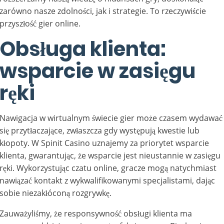
Zagłębiając się w te przeżycia z krupierem na żywo,
rozszerzamy naszą wiedzę o niuansach gry, doskonaląc
zarówno nasze zdolności, jak i strategie. To rzeczywiście
przyszłość gier online.
Obsługa klienta:
wsparcie w zasięgu
ręki
Nawigacja w wirtualnym świecie gier może czasem wydawać
się przytłaczające, zwłaszcza gdy występują kwestie lub
kłopoty. W Spinit Casino uznajemy za priorytet wsparcie
klienta, gwarantując, że wsparcie jest nieustannie w zasięgu
ręki. Wykorzystując czatu online, gracze mogą natychmiast
nawiązać kontakt z wykwalifikowanymi specjalistami, dając
sobie niezakłóconą rozgrywkę.