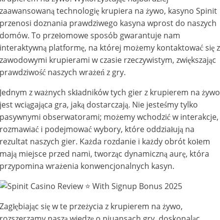
najbardziej interesujących funkcji kasyna Spinit: wrażenie z
krupierem na żywo. Wykorzystując najbardziej
zaawansowaną technologię krupiera na żywo, kasyno Spinit
przenosi doznania prawdziwego kasyna wprost do naszych
domów. To przełomowe sposób gwarantuje nam
interaktywną platformę, na której możemy kontaktować się z
zawodowymi krupierami w czasie rzeczywistym, zwiększając
prawdziwość naszych wrażeń z gry.
Jednym z ważnych składników tych gier z krupierem na żywo
jest wciągająca gra, jaką dostarczają. Nie jesteśmy tylko
pasywnymi obserwatorami; możemy wchodzić w interakcje,
rozmawiać i podejmować wybory, które oddziałują na
rezultat naszych gier. Każda rozdanie i każdy obrót kołem
mają miejsce przed nami, tworząc dynamiczną aurę, która
przypomina wrażenia konwencjonalnych kasyn.