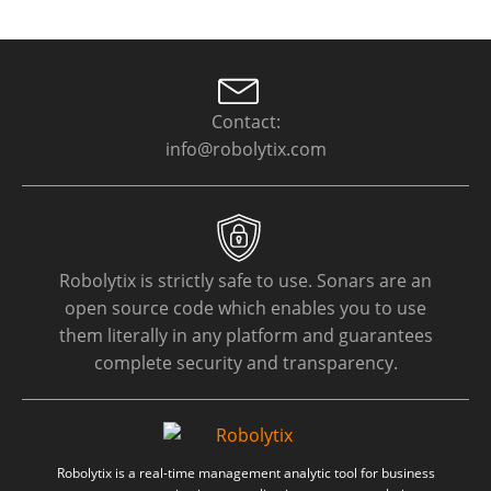
Contact:
info@robolytix.com
Robolytix is strictly safe to use. Sonars are an
open source code which enables you to use
them literally in any platform and guarantees
complete security and transparency.