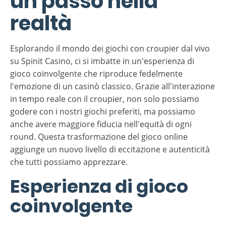
croupier dal vivo:
un passo nella
realtà
Esplorando il mondo dei giochi con croupier dal vivo
su Spinit Casino, ci si imbatte in un'esperienza di
gioco coinvolgente che riproduce fedelmente
l'emozione di un casinò classico. Grazie all'interazione
in tempo reale con il croupier, non solo possiamo
godere con i nostri giochi preferiti, ma possiamo
anche avere maggiore fiducia nell'equità di ogni
round. Questa trasformazione del gioco online
aggiunge un nuovo livello di eccitazione e autenticità
che tutti possiamo apprezzare.
Esperienza di gioco