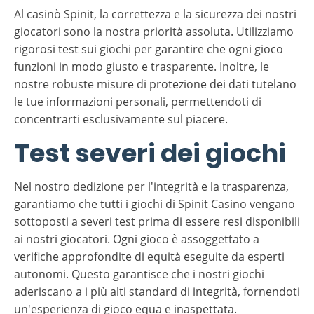
play e la protezione
Al casinò Spinit, la correttezza e la sicurezza dei nostri
giocatori sono la nostra priorità assoluta. Utilizziamo
rigorosi test sui giochi per garantire che ogni gioco
funzioni in modo giusto e trasparente. Inoltre, le
nostre robuste misure di protezione dei dati tutelano
le tue informazioni personali, permettendoti di
concentrarti esclusivamente sul piacere.
Test severi dei giochi
Nel nostro dedizione per l'integrità e la trasparenza,
garantiamo che tutti i giochi di Spinit Casino vengano
sottoposti a severi test prima di essere resi disponibili
ai nostri giocatori. Ogni gioco è assoggettato a
verifiche approfondite di equità eseguite da esperti