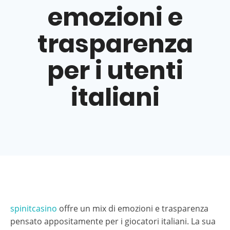
combina
emozioni e
trasparenza
per i utenti
italiani