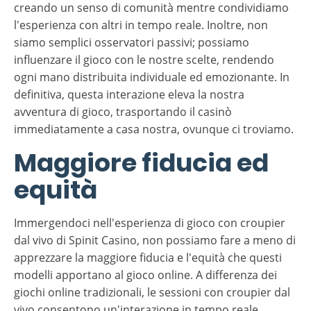
interazioni con i giocatori aumentano il nostro
divertimento e il nostro coinvolgimento nel gioco,
creando un senso di comunità mentre condividiamo
l'esperienza con altri in tempo reale. Inoltre, non
siamo semplici osservatori passivi; possiamo
influenzare il gioco con le nostre scelte, rendendo
ogni mano distribuita individuale ed emozionante. In
definitiva, questa interazione eleva la nostra
avventura di gioco, trasportando il casinò
immediatamente a casa nostra, ovunque ci troviamo.
Maggiore fiducia ed
equità
Immergendoci nell'esperienza di gioco con croupier
dal vivo di Spinit Casino, non possiamo fare a meno di
apprezzare la maggiore fiducia e l'equità che questi