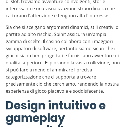
titoli che spaziano dai tradizionali alle contemporanee
video slot. Con la attenzione dedicata ai diversi generi
di slot, troviamo avventure coinvolgenti, storie
interessanti e una visualizzazione straordinaria che
catturano l'attenzione e tengono alta l'interesse.
Sia che si scelgano argomenti dinamici, stili creativi o
partite ad alto rischio, Spinit assicura un'ampia
gamma di scelte. Il casino collabora con i maggiori
sviluppatori di software, pertanto siamo sicuri che i
giochi siano ben progettati e forniscano avventure di
qualità superiore. Esplorando la vasta collezione, non
si può fare a meno di ammirare l'precisa
categorizzazione che ci supporta a trovare
precisamente ciò che cerchiamo, rendendo la nostra
esperienza di gioco piacevole e soddisfacente.
Design intuitivo e