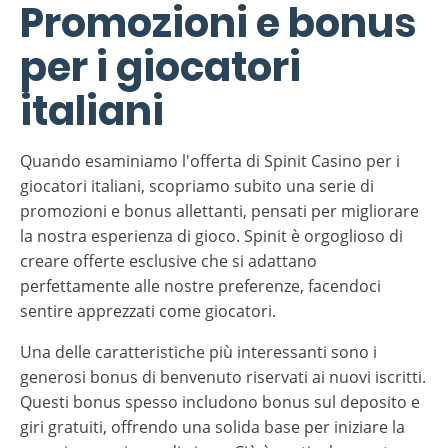
e ritiro affidabile ed efficiente, che migliora la nostra
esperienza di gaming.
Promozioni e bonus
per i giocatori
italiani
Quando esaminiamo l'offerta di Spinit Casino per i
giocatori italiani, scopriamo subito una serie di
promozioni e bonus allettanti, pensati per migliorare
la nostra esperienza di gioco. Spinit è orgoglioso di
creare offerte esclusive che si adattano
perfettamente alle nostre preferenze, facendoci
sentire apprezzati come giocatori.
Una delle caratteristiche più interessanti sono i
generosi bonus di benvenuto riservati ai nuovi iscritti.