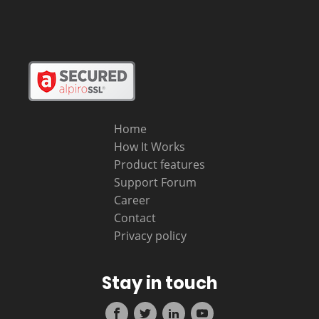
Home
How It Works
Product features
Support Forum
Career
Contact
Privacy policy
Stay in touch