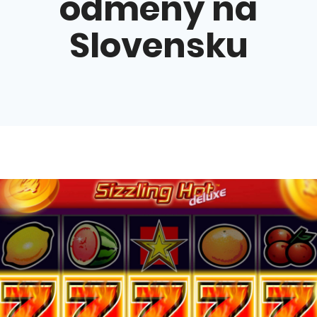
uvítacie
odmeny na
Slovensku