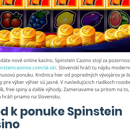
dáte nové online kasíno, Spinstein Casino stojí za pozornos
pinsteincasinoo.com/sk-sk/
. Slovenskí hráči tu nájdu modern
nusovú ponuku. Knižnica hier od popredných vývojárov je ši
 pre výber výhier sú jasné. V nasledujúcich riadkoch rozo
lík, free spiny a ďalšie výhody. Zameriavame sa pritom na to,
 hráči priamo na Slovensku.
d k ponuke Spinstein