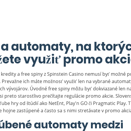
 tak v bezpečí.
 a automaty, na ktorý
ete využiť promo akc
kredity a free spiny z Spinstein Casino nemusí byť možné p
y. Prevažne ich máte možnosť využiť len na vybrané automat
ch vývojárov. Úvodné free spiny môžu byť dokviazané len na
 si preto starostlivo prečítajte regulácie promo akcie. Sloven
ube hry od štúdií ako NetEnt, Play'n GO či Pragmatic Play. Ti
e hojne zastúpené a často sa s nimi stretávate v promo akci