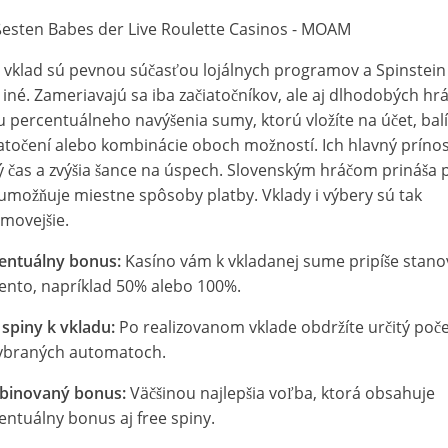
dnosti
 vklad sú pevnou súčasťou lojálnych programov a Spinstein
 iné. Zameriavajú sa iba začiatočníkov, ale aj dlhodobých h
 percentuálneho navýšenia sumy, ktorú vložíte na účet, bal
atočení alebo kombinácie oboch možností. Ich hlavný prínos
 čas a zvýšia šance na úspech. Slovenským hráčom prináša p
 umožňuje miestne spôsoby platby. Vklady i výbery sú tak
movejšie.
entuálny bonus:
Kasíno vám k vkladanej sume pripíše stan
ento, napríklad 50% alebo 100%.
 spiny k vkladu:
Po realizovanom vklade obdržíte určitý poče
ybraných automatoch.