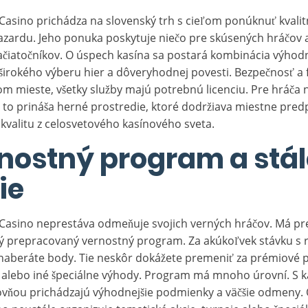
ino
 Casino prichádza na slovenský trh s cieľom ponúknuť kvalit
hazardu. Jeho ponuka poskytuje niečo pre skúsených hráčov a
ačiatočníkov. O úspech kasína sa postará kombinácia výhod
širokého výberu hier a dôveryhodnej povesti. Bezpečnosť a 
om mieste, všetky služby majú potrebnú licenciu. Pre hráča 
 to prináša herné prostredie, ktoré dodržiava miestne predp
 kvalitu z celosvetového kasínového sveta.
nostný program a stál
ie
 Casino neprestáva odmeňuje svojich verných hráčov. Má pr
ý prepracovaný vernostný program. Za akúkoľvek stávku s 
naberáte body. Tie neskôr dokážete premeniť za prémiové p