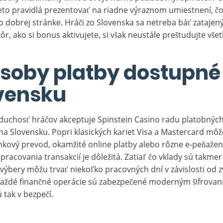
lík sa zvyčajne rozdeľuje na tri alebo štyri diely. Prvá časť m
s k počiatočnému vkladu, druhá 50% k ďalšiemu a podobne
lastný maximálny limit a svoje herné požiadavky. Spinstein 
ieto pravidlá prezentovať na riadne výraznom umiestnení, čo
 dobrej stránke. Hráči zo Slovenska sa netreba báť zatajen
kôr, ako si bonus aktivujete, si však neustále preštudujte všet
soby platby dostupné
vensku
duchosť hráčov akceptuje Spinstein Casino radu platobnýc
 na Slovensku. Popri klasických kariet Visa a Mastercard môž
nkový prevod, okamžité online platby alebo rôzne e-peňažen
pracovania transakcií je dôležitá. Zatiaľ čo vklady sú takmer
výbery môžu trvať niekoľko pracovných dní v závislosti od z
aždé finančné operácie sú zabezpečené moderným šifrovan