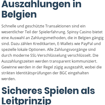
Auszahlungen in
Belgien
Schnelle und geschützte Transaktionen sind ein
wesentlicher Teil der Spielerfahrung. Spinsy Casino bietet
eine Auswahl an Zahlungsmethoden, die in Belgien gängig
sind. Dazu zählen Kreditkarten, E-Wallets wie PayPal und
spezielle lokale Optionen. Alle Zahlungsvorgänge sind
durch moderne SSL-Verschlüsselung verschlüsselt. Die
Auszahlungszeiten werden transparent kommuniziert.
Gewinne werden in der Regel zügig ausgezahlt, wobei die
strikten Identitätsprüfungen der BGC eingehalten
werden.
Sicheres Spielen als
Leitprinzip