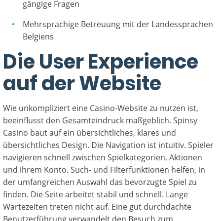
gängige Fragen
Mehrsprachige Betreuung mit der Landessprachen
Belgiens
Die User Experience
auf der Website
Wie unkompliziert eine Casino-Website zu nutzen ist,
beeinflusst den Gesamteindruck maßgeblich. Spinsy
Casino baut auf ein übersichtliches, klares und
übersichtliches Design. Die Navigation ist intuitiv. Spieler
navigieren schnell zwischen Spielkategorien, Aktionen
und ihrem Konto. Such- und Filterfunktionen helfen, in
der umfangreichen Auswahl das bevorzugte Spiel zu
finden. Die Seite arbeitet stabil und schnell. Lange
Wartezeiten treten nicht auf. Eine gut durchdachte
Benutzerführung verwandelt den Besuch zum