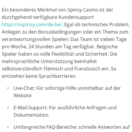
Ein besonderes Merkmal von Spinsy Casino ist der
durchgehend verfügbare Kundensupport
https://sspinsy.com/de-be/
. Egal ob technisches Problem,
Anliegen zu den Bonusbedingungen oder ein Thema zum
verantwortungsvollen Spielen: Das Team ist sieben Tage
pro Woche, 24 Stunden am Tag verfügbar. Belgische
Spieler haben so volle Flexibilität und Sicherheit. Die
mehrsprachliche Unterstützung beinhaltet
selbstverständlich Flämisch und Französisch ein. So
entstehen keine Sprachbarrieren.
Live-Chat: Für sofortige Hilfe unmittelbar auf der
Website
E-Mail-Support: Für ausführliche Anfragen und
Dokumentation
Umfangreiche FAQ-Bereiche: schnelle Antworten auf