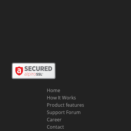
Home
How It Works
Product features
Support Forum
Career
Contact