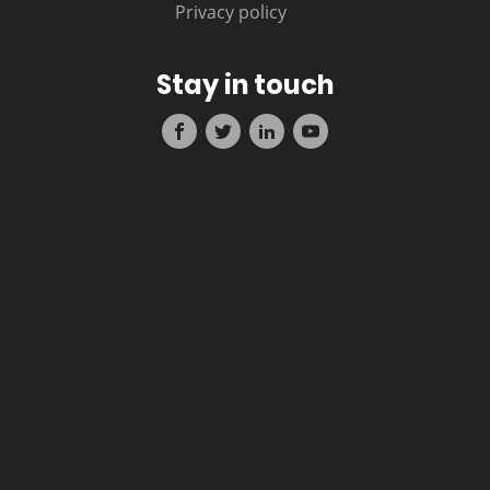
Privacy policy
Stay in touch