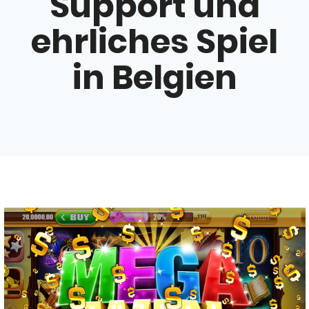
Support und
ehrliches Spiel
in Belgien