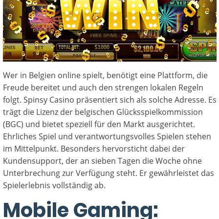
Wer in Belgien online spielt, benötigt eine Plattform, die
Freude bereitet und auch den strengen lokalen Regeln
folgt. Spinsy Casino präsentiert sich als solche Adresse. Es
trägt die Lizenz der belgischen Glücksspielkommission
(BGC) und bietet speziell für den Markt ausgerichtet.
Ehrliches Spiel und verantwortungsvolles Spielen stehen
im Mittelpunkt. Besonders hervorsticht dabei der
Kundensupport, der an sieben Tagen die Woche ohne
Unterbrechung zur Verfügung steht. Er gewährleistet das
Spielerlebnis vollständig ab.
Mobile Gaming: