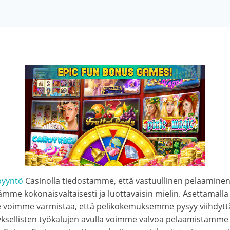
pyyntö
Casinolla tiedostamme, että vastuullinen pelaaminen 
mme kokonaisvaltaisesti ja luottavaisin mielin. Asettamalla yk
lle voimme varmistaa, että pelikokemuksemme pysyy viihdyttä
tyksellisten työkalujen avulla voimme valvoa pelaamistamme 