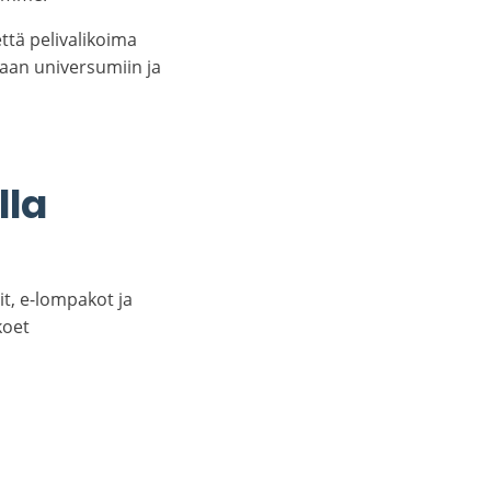
ttä pelivalikoima
vaan universumiin ja
lla
it, e-lompakot ja
koet