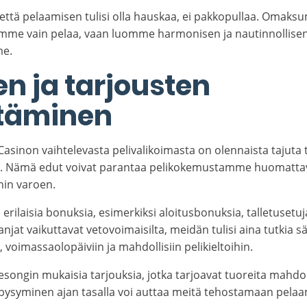
että pelaamisen tulisi olla hauskaa, ei pakkopullaa. Omaksu
mme vain pelaa, vaan luomme harmonisen ja nautinnollise
me.
en ja tarjousten
täminen
inon vaihtelevasta pelivalikoimasta on olennaista tajuta ta
t. Nämä edut voivat parantaa pelikokemustamme huomattav
hin varoen.
erilaisia bonuksia, esimerkiksi aloitusbonuksia, talletusetuj
njat vaikuttavat vetovoimaisilta, meidän tulisi aina tutkia 
 voimassaolopäiviin ja mahdollisiin pelikieltoihin.
 sesongin mukaisia tarjouksia, jotka tarjoavat tuoreita mahdo
n pysyminen ajan tasalla voi auttaa meitä tehostamaan pel