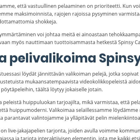
aamme, että vastuullinen pelaaminen on prioriteetti. Kun v
iemme maksimoinnista, rajojen rajoissa pysyminen varmist
ottamattomia shokkeja.
n ymmärtäminen voi johtaa meitä ei ainoastaan tehokkaamp
 vaan myös nauttimaan tuottoisammasta hetkestä Spinsy Cas
a pelivalikoima Spins
tuessasi löydät jännittävän valikoiman pelejä, jotka sopivat er
 varustetuista mukaansatempaavista videokolikkopeleistä ai
 pöytäpeleihin, täältä löytyy jokaiselle jotain.
a peleistä huippuluokan tarjoajilta, mikä varmistaa, että 
tä huippumoderni. Valikoimaa selaillessamme löydämme m
ka parantavat valintojamme ja ylläpitävät pelin mielenkiintoa
 on live-jakajapelien tarjonta, joiden avulla voimme kommun
ajassa ja tarjota interaktiivisen elementin, jota me kaikki et