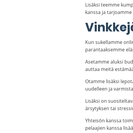
Lisäksi teemme kumpp
kanssa ja tarjoamme re
Vinkkej
Kun sukellamme onlin
parantaaksemme elä
Asetamme aluksi budj
auttaa meitä estämään 
Otamme lisäksi lepot
uudelleen ja varmist
Lisäksi on suositelt
ärsytyksen tai stressi
Yhteisön kanssa toim
pelaajien kanssa li