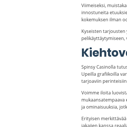
Viimeiseksi, muistak
innostuneita etuuks
kokemuksen ilman od
Kyseisten tarjouste
pelikäyttäytymiseen,
Kiehtov
Spinsy Casinolla tutus
Upeilla grafiikoilla
tarjoaviin perinteisiin
Voimme iloita luovist
mukaansatempaava et
ja ominaisuuksia, jot
Erityisen merkittävää
jakajien kanssa reaali