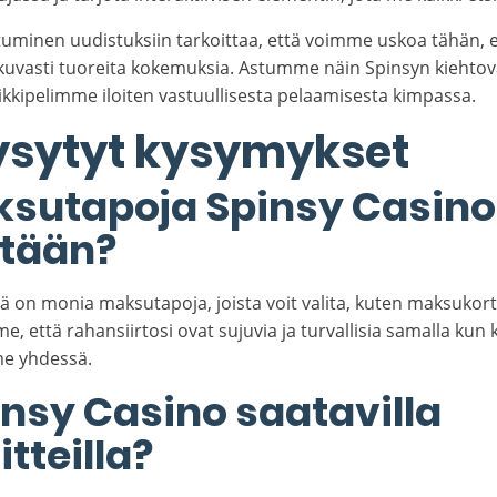
uminen uudistuksiin tarkoittaa, että voimme uskoa tähän, e
atkuvasti tuoreita kokemuksia. Astumme näin Spinsyn kiehto
kipelimme iloiten vastuullisesta pelaamisesta kimpassa.
ysytyt kysymykset
sutapoja Spinsy Casino
tään?
lä on monia maksutapoja, joista voit valita, kuten maksukort
me, että rahansiirtosi ovat sujuvia ja turvallisia samalla kun 
e yhdessä.
nsy Casino saatavilla
itteilla?