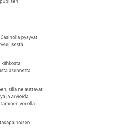
ipuolisen
Casinolla pysyvät
rveellisestä
 kiihkosta
sta asennetta
n, sillä ne auttavat
yä ja arvioida
täminen voi olla
 tasapainoisen