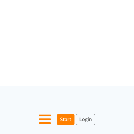
Start
Login