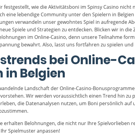
r festgestellt, wie die Aktivitätsboni im Spinsy Casino nicht 
h eine lebendige Community unter den Spielern in Belgien
ungen verwandeln unser gewohntes Spiel in aufregende Ab
eue Spiele und Strategien zu entdecken. Blicken wir in die 
Belohnungen im Online-Casino, denn unsere Teilnahme form
pannung bewahrt. Also, lasst uns fortfahren zu spielen und
strends bei Online-C
 in Belgien
ch wandelnde Landschaft der Online-Casino-Bonusprogramme i
vorstehen. Wir werden voraussichtlich einen Trend hin zu p
eben, die Datenanalysen nutzen, um Boni persönlich auf 
abzustimmen.
Sie erhalten Belohnungen, die nicht nur Ihre Spielvorlieben r
n Ihr Spielmuster anpassen!