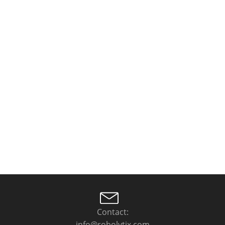
Contact:
info@robolytix.com