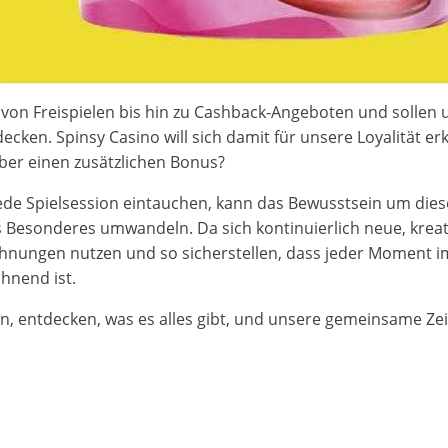
von Freispielen bis hin zu Cashback-Angeboten und sollen 
ecken. Spinsy Casino will sich damit für unsere Loyalität er
über einen zusätzlichen Bonus?
ede Spielsession eintauchen, kann das Bewusstsein um dies
as Besonderes umwandeln. Da sich kontinuierlich neue, krea
lohnungen nutzen und so sicherstellen, dass jeder Moment 
hnend ist.
en, entdecken, was es alles gibt, und unsere gemeinsame Ze