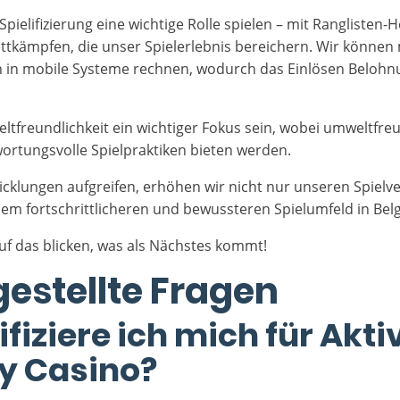
pielifizierung eine wichtige Rolle spielen – mit Rangliste
ttkämpfen, die unser Spielerlebnis bereichern. Wir können 
on in mobile Systeme rechnen, wodurch das Einlösen Beloh
ltfreundlichkeit ein wichtiger Fokus sein, wobei umweltfre
ortungsvolle Spielpraktiken bieten werden.
icklungen aufgreifen, erhöhen wir nicht nur unseren Spiel
em fortschrittlicheren und bewussteren Spielumfeld in Belg
uf das blicken, was als Nächstes kommt!
gestellte Fragen
fiziere ich mich für Akti
y Casino?