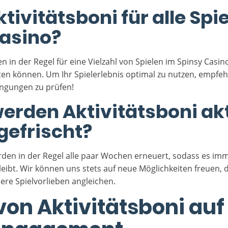
tivitätsboni für alle Spi
asino?
ten in der Regel für eine Vielzahl von Spielen im Spinsy Casi
en können. Um Ihr Spielerlebnis optimal zu nutzen, empfehl
ingungen zu prüfen!
werden Aktivitätsboni akt
gefrischt?
erden in der Regel alle paar Wochen erneuert, sodass es i
eibt. Wir können uns stets auf neue Möglichkeiten freuen, d
re Spielvorlieben angleichen.
 von Aktivitätsboni auf