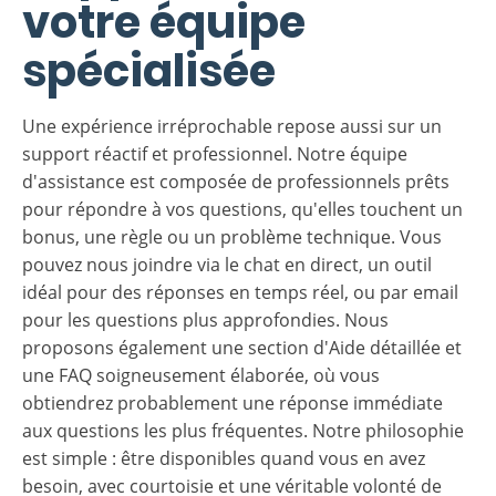
votre équipe
spécialisée
Une expérience irréprochable repose aussi sur un
support réactif et professionnel. Notre équipe
d'assistance est composée de professionnels prêts
pour répondre à vos questions, qu'elles touchent un
bonus, une règle ou un problème technique. Vous
pouvez nous joindre via le chat en direct, un outil
idéal pour des réponses en temps réel, ou par email
pour les questions plus approfondies. Nous
proposons également une section d'Aide détaillée et
une FAQ soigneusement élaborée, où vous
obtiendrez probablement une réponse immédiate
aux questions les plus fréquentes. Notre philosophie
est simple : être disponibles quand vous en avez
besoin, avec courtoisie et une véritable volonté de