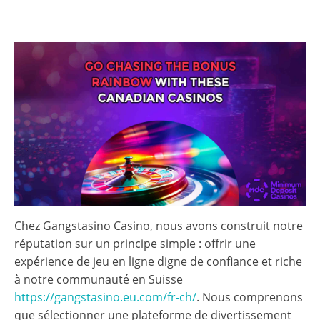
Chez Gangstasino Casino, nous avons construit notre
réputation sur un principe simple : offrir une
expérience de jeu en ligne digne de confiance et riche
à notre communauté en Suisse
https://gangstasino.eu.com/fr-ch/
. Nous comprenons
que sélectionner une plateforme de divertissement