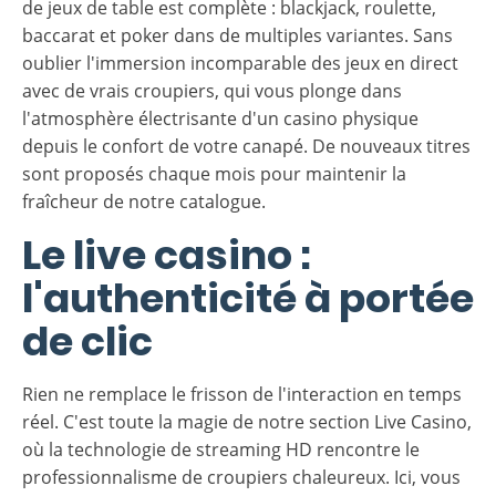
de jeux de table est complète : blackjack, roulette,
baccarat et poker dans de multiples variantes. Sans
oublier l'immersion incomparable des jeux en direct
avec de vrais croupiers, qui vous plonge dans
l'atmosphère électrisante d'un casino physique
depuis le confort de votre canapé. De nouveaux titres
sont proposés chaque mois pour maintenir la
fraîcheur de notre catalogue.
Le live casino :
l'authenticité à portée
de clic
Rien ne remplace le frisson de l'interaction en temps
réel. C'est toute la magie de notre section Live Casino,
où la technologie de streaming HD rencontre le
professionnalisme de croupiers chaleureux. Ici, vous