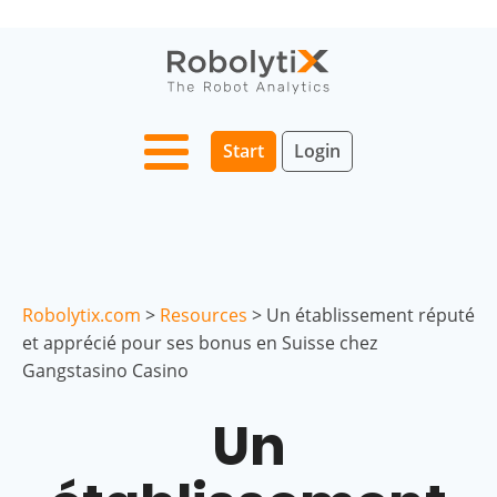
Start
Login
Robolytix.com
>
Resources
>
Un établissement réputé
et apprécié pour ses bonus en Suisse chez
Gangstasino Casino
Un