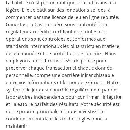
La fiabilité n'est pas un mot que nous utilisons à la
légère. Elle se bâtit sur des fondations solides, à
commencer par une licence de jeu en ligne réputée.
Gangstasino Casino opère sous l'autorité d'un
régulateur accrédité, certifiant que toutes nos
opérations sont contrôlées et conformes aux
standards internationaux les plus stricts en matière
de jeu honnête et de protection des joueurs. Nous
employons un chiffrement SSL de pointe pour
préserver chaque transaction et chaque donnée
personnelle, comme une barrière infranchissable
entre vos informations et le monde extérieur. Notre
système de jeux est contrôlé régulièrement par des
laboratoires indépendants pour confirmer l'intégrité
et l'aléatoire parfait des résultats. Votre sécurité est
notre priorité principale, et nous investissons
continuellement dans les technologies pour la
maintenir.