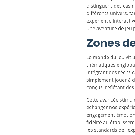
distinguent des casi
différents univers, t
expérience interactiv
une aventure de jeu 
Zones d
Le monde du jeu vit 
thématiques engloban
intégrant des récits 
simplement jouer à d
conçus, reflétant des
Cette avancée stimule
échanger nos expérien
engagement émotionne
fidélité au établisse
les standards de l'e