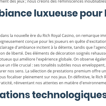
ent des jeux ; nous créons des réminiscences inoubliables
iance luxueuse pour 
 dans la nouvelle ère du Rich Royal Casino, on remarque 
oigneusement conçue pour les joueurs en quête d'excitation
éclairage d'ambiance incitent à la détente, tandis que l'age
on de liberté. Des éléments de décoration soignés rehaussent
tueux qui améliore l'expérience globale. On observe égale
e un rôle crucial : ses tonalités subtiles nous enveloppen
urer nos sens. La sélection de prestations premium offre u
us focaliser pleinement sur nos jeux. En définitive, le Rich R
aticité, réinventant nos attentes en matière d'environneme
ations technologiques