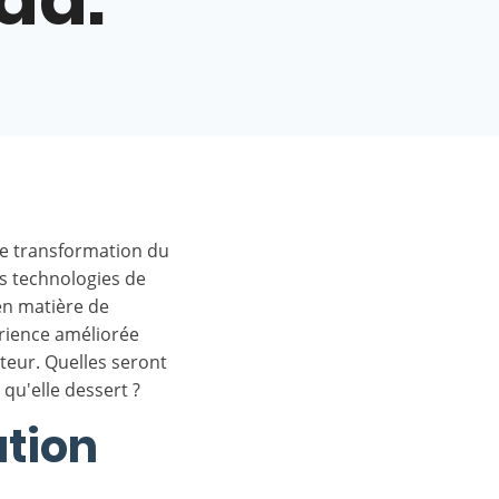
de transformation du
es technologies de
en matière de
érience améliorée
teur. Quelles seront
qu'elle dessert ?
ation