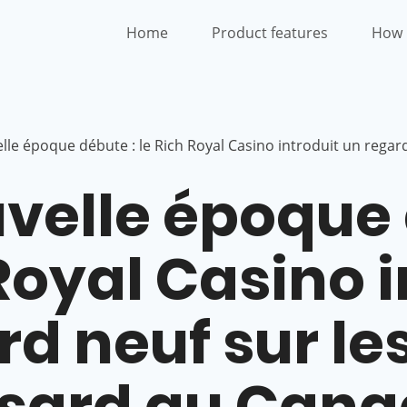
Home
Product features
How 
le époque débute : le Rich Royal Casino introduit un regar
velle époque 
Royal Casino 
d neuf sur le
sard au Cana