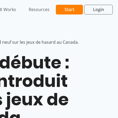
It Works
Resources
Start
Login
d neuf sur les jeux de hasard au Canada.
débute :
introduit
s jeux de
da.