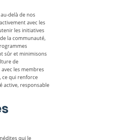
 au-delà de nos
activement avec les
enir les initiatives
t de la communauté,
e programmes
nt sûr et minimisons
lture de
nc avec les membres
 ce qui renforce
 active, responsable
es
édites qui le