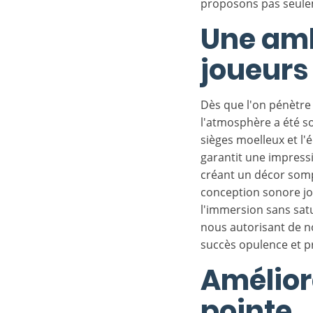
proposons pas seulem
Une amb
joueurs
Dès que l'on pénètre
l'atmosphère a été s
sièges moelleux et l'
garantit une impressi
créant un décor somp
conception sonore jou
l'immersion sans sat
nous autorisant de no
succès opulence et pr
Amélior
pointe