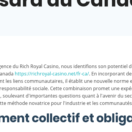
ence du Rich Royal Casino, nous identifions son potentiel 
 Canada
https://richroyal-casino.net/fr-ca/
. En incorporant d
nt les liens communautaires, il établit une nouvelle norme 
 responsabilité sociale. Cette combinaison promet une exp
, soulevant d'importantes questions quant à l'avenir du sec
ette méthode novatrice pour l'industrie et les communautés 
ent collectif et oblig