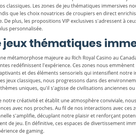
nos classiques. Les zones de jeu thématiques immersives 
andis que les choix novatrices de croupiers en direct enrichi
e. De plus, les propositions VIP exclusives s'adressent à ce
plus personnalisée.
e jeux thématiques imme
une métamorphose majeure au Rich Royal Casino au Canada
tes redéfinissent l'expérience. Ces zones nous emmènent d
captivants et des éléments sensoriels qui intensifient notre
es jeux classiques, nous progressons dans des environne
 thèmes uniques, qu'il s'agisse de civilisations anciennes ou
 notre créativité et établit une atmosphère conviviale, no
ces avec nos proches. Au fil de nos interactions avec ces 
lle s'amplifie, décuplant notre plaisir et renforçant poten
ment de jeu. En définitive, ces espaces de divertissement im
xpérience de gaming.