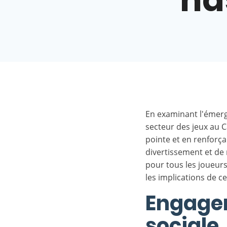
En examinant l'émerg
secteur des jeux au
pointe et en renforça
divertissement et de
pour tous les joueurs
les implications de c
Engagem
sociale