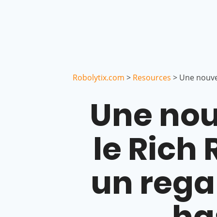
Robolytix.com
>
Resources
>
Une nouvel
Une nou
le Rich 
un regar
ha