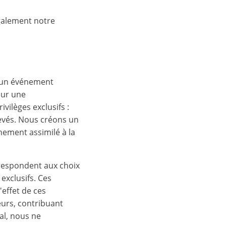
galement notre
n un événement
our une
ilèges exclusifs :
levés. Nous créons un
ement assimilé à la
rrespondent aux choix
exclusifs. Ces
'effet de ces
urs, contribuant
al, nous ne